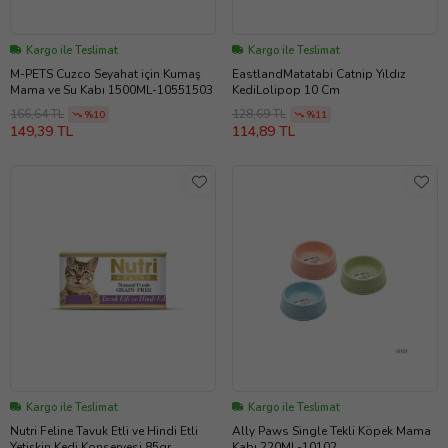
Kargo ile Teslimat
Kargo ile Teslimat
M-PETS Cuzco Seyahat için Kumaş
EastlandMatatabi Catnip Yıldız
Mama ve Su Kabı 1500ML-10551503
KediLolipop 10 Cm
166,64 TL
128,69 TL
%10
%11
149,39 TL
114,89 TL
Kargo ile Teslimat
Kargo ile Teslimat
Nutri Feline Tavuk Etli ve Hindi Etli
Ally Paws Single Tekli Köpek Mama
Yetişkin Kedi Konservesi 85gr
Kabı 220ML-10102