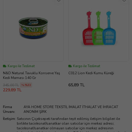
Kargo ile Teslimat
Kargo ile Teslimat
N&D Natural Tavuklu Konserve Yaş
C012 Lion Kedi Kumu Küreği
Kedi Maması 140 Gr
65,89 TL
345,00 TL
%33
229,89 TL
Firma
AYA HOME STORE TEKSTİL İMALAT İTHALAT VE İHRACAT
Ünvanı
:
ANONİM ŞİRK
İletişim
:
Satıcının Çiçeksepeti tarafından teyit edilmiş iletişim bilgileri ile
birlikte tacir/esnaf/sanatkar olan satıcılar için merkez adresi;
tacir/esnaf/sanatkar olmayan satıcılar için merkez adresinin