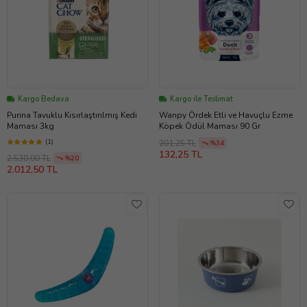
Kargo Bedava
Kargo ile Teslimat
Purina Tavuklu Kısırlaştırılmış Kedi
Wanpy Ördek Etli ve Havuçlu Ezme
Maması 3kg
Köpek Ödül Maması 90 Gr
(1)
201,25 TL
%34
132,25 TL
2.530,00 TL
%20
2.012,50 TL