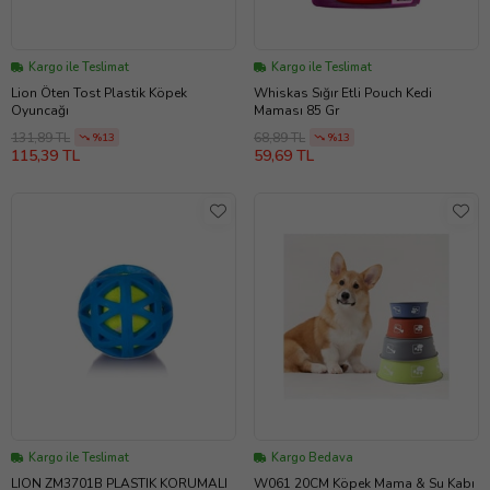
Kargo ile Teslimat
Kargo ile Teslimat
Lion Öten Tost Plastik Köpek
Whiskas Sığır Etli Pouch Kedi
Oyuncağı
Maması 85 Gr
131,89 TL
68,89 TL
%13
%13
115,39 TL
59,69 TL
Kargo ile Teslimat
Kargo Bedava
LION ZM3701B PLASTIK KORUMALI
W061 20CM Köpek Mama & Su Kabı