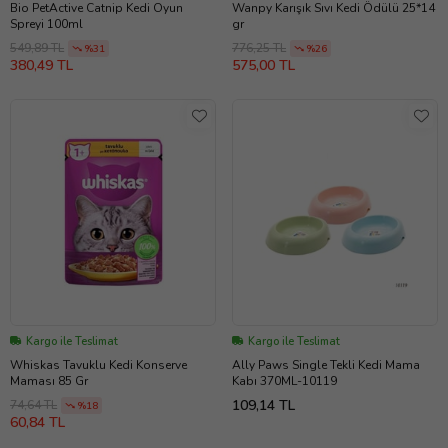
Bio PetActive Catnip Kedi Oyun
Wanpy Karışık Sıvı Kedi Ödülü 25*14
Spreyi 100ml
gr
549,89 TL
776,25 TL
%31
%26
380,49 TL
575,00 TL
Kargo ile Teslimat
Kargo ile Teslimat
Whiskas Tavuklu Kedi Konserve
Ally Paws Single Tekli Kedi Mama
Maması 85 Gr
Kabı 370ML-10119
109,14 TL
74,64 TL
%18
60,84 TL