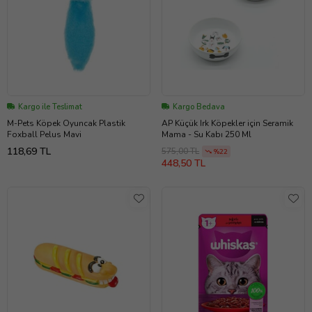
Kargo ile Teslimat
Kargo Bedava
M-Pets Köpek Oyuncak Plastik
AP Küçük Irk Köpekler için Seramik
Foxball Pelus Mavi
Mama - Su Kabı 250 Ml
118,69 TL
575,00 TL
%22
448,50 TL