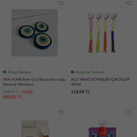
Kargo Bedava
Kargo ile Teslimat
AYA HOME Kem Göz Nazar Boncuğu
ALLY PAWS KÖPEKLER İÇİN DİŞ İPİ
Seramik Mıknatıslı
42CM
118,69 TL
918,85 TL
%25
690,00 TL