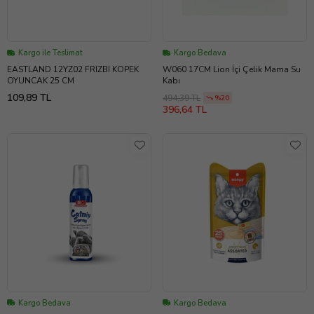
Kargo ile Teslimat
Kargo Bedava
EASTLAND 12YZ02 FRIZBI KOPEK
W060 17CM Lion İçi Çelik Mama Su
OYUNCAK 25 CM
Kabı
109,89 TL
494,39 TL
%20
396,64 TL
Kargo Bedava
Kargo Bedava