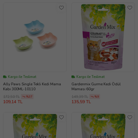
Kargo ile Teslimat
Kargo ile Teslimat
Ally Paws Single Tekli Kedi Mama
Gardenmix Gurme Kedi Ödül
Kabı 300ML-10110
Maması 60gr
172,50 TL
149,39 TL
%37
%9
109,14 TL
135,59 TL