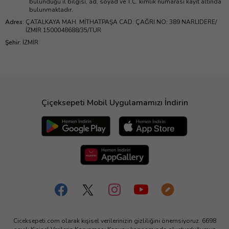
bulunduğu il bilgisi, ad, soyad ve T.C. kimlik numarası kayıt altında
bulunmaktadır.
Adres
:
ÇATALKAYA MAH. MİTHATPAŞA CAD. ÇAĞRI NO: 389 NARLIDERE/
İZMİR 1500048688/35/TUR
Şehir
:
İZMİR
Çiçeksepeti Mobil Uygulamamızı İndirin
Ciceksepeti.com olarak kişisel verilerinizin gizliliğini önemsiyoruz. 6698