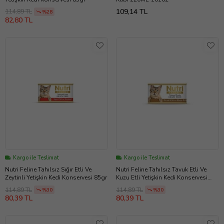
109,14 TL
114,89 TL
%28
82,80 TL
Kargo ile Teslimat
Kargo ile Teslimat
Nutri Feline Tahılsız Sığır Etli Ve
Nutri Feline Tahılsız Tavuk Etli Ve
Zeytinli Yetişkin Kedi Konservesi 85gr
Kuzu Etli Yetişkin Kedi Konservesi
85gr
114,89 TL
114,89 TL
%30
%30
80,39 TL
80,39 TL