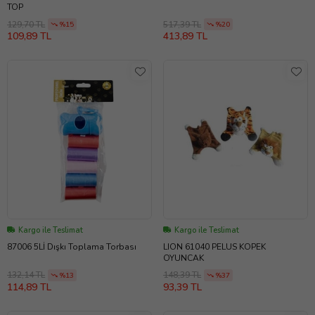
TOP
129,70 TL
517,39 TL
%15
%20
109,89 TL
413,89 TL
Kargo ile Teslimat
Kargo ile Teslimat
87006 5Lİ Dışkı Toplama Torbası
LION 61040 PELUS KOPEK
OYUNCAK
132,14 TL
148,39 TL
%13
%37
114,89 TL
93,39 TL