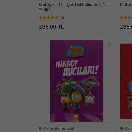
Kral Şakir 11 - Çok Bekledim Seni Yaz
Kral Ş
Tatili !
(1)
285,00 TL
285,
Kargo ile Teslimat
Karg