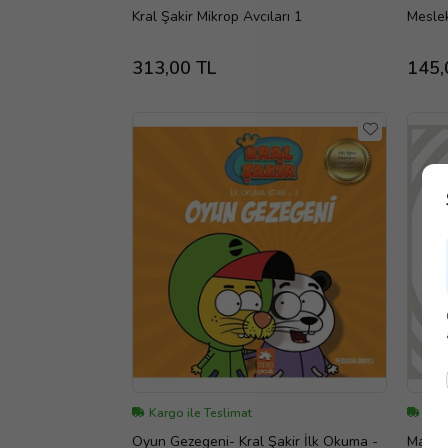
Kral Şakir Mikrop Avcıları 1
Meslek
313,00 TL
145,
Kargo ile Teslimat
Karg
Oyun Gezegeni- Kral Şakir İlk Okuma -
Matema