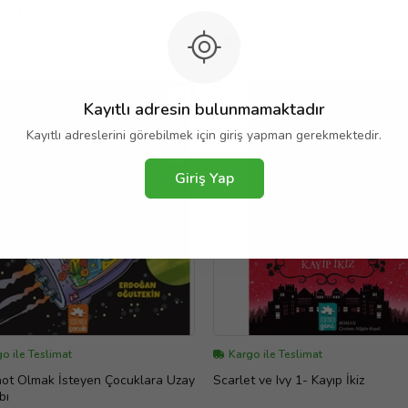
 - 17
00 TL
285,00 TL
Kayıtlı adresin bulunmamaktadır
Kayıtlı adreslerini görebilmek için giriş yapman gerekmektedir.
Giriş Yap
o ile Teslimat
Kargo ile Teslimat
not Olmak İsteyen Çocuklara Uzay
Scarlet ve Ivy 1- Kayıp İkiz
bı