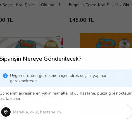
 Seçimi-Kral Şakir İlk Okuma - 1
Engelsiz Çevre-Kral Şakir İlk Oku
00 TL
145,00 TL
Siparişin Nereye Gönderilecek?
Uygun ürünleri görebilmen için adres seçimi yapman
gerekmektedir.
Gönderim adresine en yakın mahalle, okul, hastane, plaza gibi noktalar
aratabilirsin.
o ile Teslimat
Kargo ile Teslimat
tik ve Penguenler!- Kral Şakir İlk
Kral Şakir 6- Dürümler Karışık