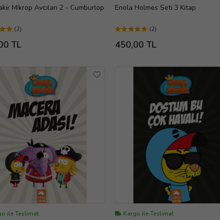
akir Mikrop Avcıları 2 - Cumburlop
Enola Holmes Seti 3 Kitap
(2)
(2)
00 TL
450,00 TL
o ile Teslimat
Kargo ile Teslimat