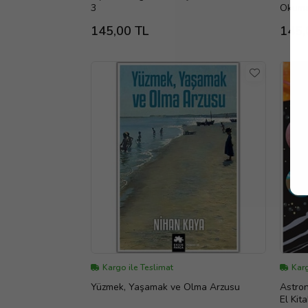
3
Okuma
145,00 TL
145,
Kargo ile Teslimat
Karg
Yüzmek, Yaşamak ve Olma Arzusu
Astro
El Kita