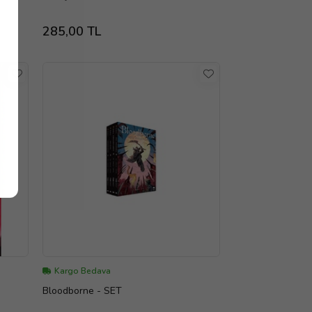
285,00 TL
Kargo Bedava
Bloodborne - SET