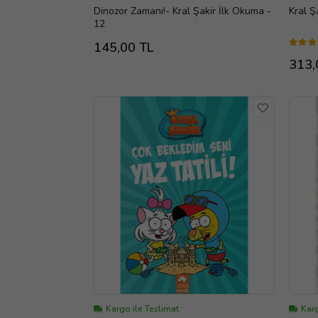
Dinozor Zamanı!- Kral Şakir İlk Okuma -
Kral Ş
12
145,00 TL
313,
Kargo ile Teslimat
Karg