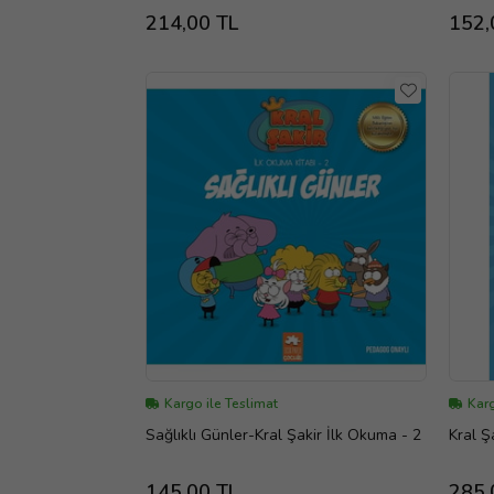
214,00 TL
152,
Kargo ile Teslimat
Karg
Sağlıklı Günler-Kral Şakir İlk Okuma - 2
145,00 TL
285,