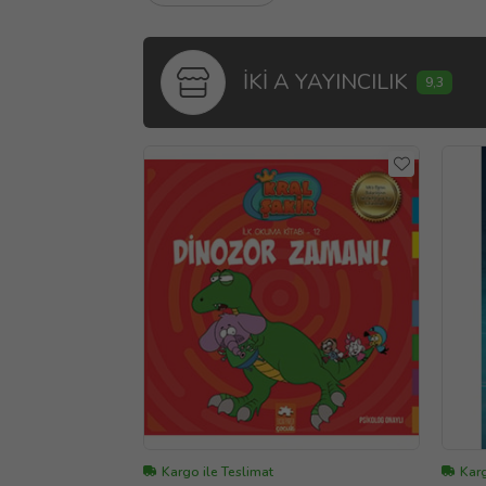
İKİ A YAYINCILIK
9,3
Kargo ile Teslimat
Karg