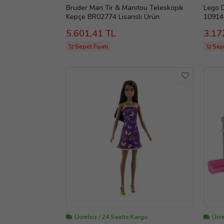
Bruder Man Tır & Manıtou Teleskopik
Lego D
Kepçe BR02774 Lisanslı Ürün
10914 
5.601,41 TL
3.17
Sepet Fiyatı
Sepe
Ücretsiz / 24 Saatte Kargo
Ücre