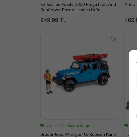
KS Games Puzzle 1000 Parça Fruıt And
Ant Br
Sunflower Puzzle Lisanslı Ürün
849,99 TL
469,
Ücretsiz / 24 Saatte Kargo
Ücre
Bruder Jeep Wrangler U. Rubicon Kano
Hot Wh