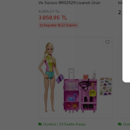
Ve Sürücü BR02529 Lisanslı Ürün
Istasy
4.385,17 TL
2.27
3.858,95 TL
Sepette %12 İndirim
Ücretsiz / 24 Saatte Kargo
Ücre