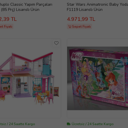
uplo Classic Yapım Parçaları
Star Wars Animatronic Baby Yod
(85 Prç) Lisanslı Ürün
F1119 Lisanslı Ürün
2,39 TL
4.971,99 TL
t Fiyatı
Sepet Fiyatı
tsiz / 24 Saatte Kargo
Ücretsiz / 24 Saatte Kargo