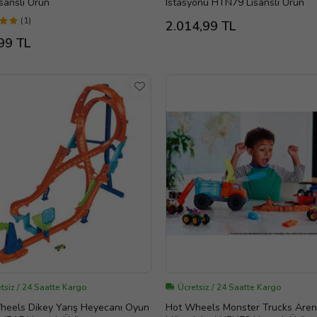
isanslı Ürün
Istasyonu HTN79 Lisanslı Ürün
(1)
2.014,99 TL
99 TL
tsiz / 24 Saatte Kargo
Ücretsiz / 24 Saatte Kargo
heels Dikey Yarış Heyecanı Oyun
Hot Wheels Monster Trucks Are