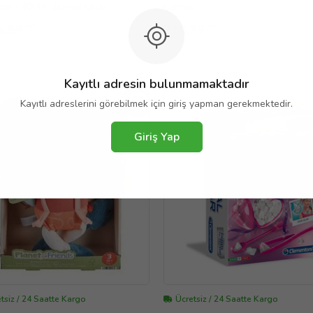
onu HKX41 Lisanslı Ürün
Çantalı
4,99 TL
710,79 TL
Kayıtlı adresin bulunmamaktadır
Kayıtlı adreslerini görebilmek için giriş yapman gerekmektedir.
Giriş Yap
tsiz / 24 Saatte Kargo
Ücretsiz / 24 Saatte Kargo