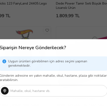
icks 123 FairyLand 24405 Lego
Dede Power Tamir Seti Büyük Bo
Lisanslı Ürün
99 TL
1.809,99 TL
Siparişin Nereye Gönderilecek?
Uygun ürünleri görebilmen için adres seçimi yapman
gerekmektedir.
Gönderim adresine en yakın mahalle, okul, hastane, plaza gibi noktalar
aratabilirsin.
tsiz / 24 Saatte Kargo
Ücretsiz / 24 Saatte Kargo
eels Çember Pistli Iftaiye
Barbie Boncuklu Takı Oyun Seti E