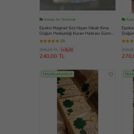
Kargo ile Teslimat
Karg
Epoksi Magnet Söz Nişan Nikah Kına
Epoksi
Düğün Hediyeliği Kuran Hatırası Sünnet
Düğün 
Mevlüt (Altın)
Mevlüt
(3)
300,00 TL
350,0
%20
240,00 TL
270,
TASARLANABİLİR
TASA