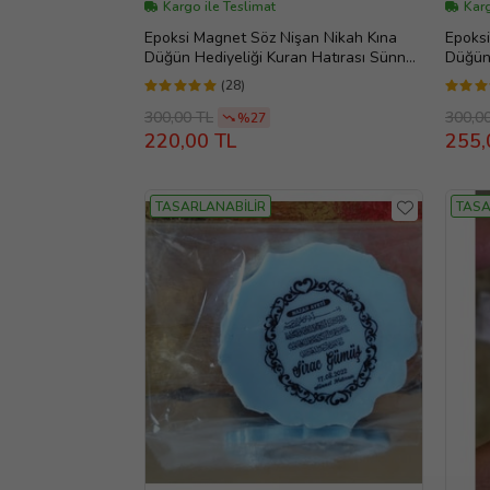
Kargo ile Teslimat
Karg
Epoksi Magnet Söz Nişan Nikah Kına
Epoksi
Düğün Hediyeliği Kuran Hatırası Sünnet
Düğün 
Mevlüt (Gümüş)
Mevlüt
(28)
300,00 TL
300,0
%27
220,00 TL
255,
TASARLANABİLİR
TASA