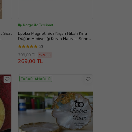
Kargo ile Teslimat
, Söz ,
Epoksi Magnet. Söz Nişan Nikah Kına
t
Düğün Hediyeliği Kuran Hatırası Sünnet
Mevlüt (Gümüş)
(2)
399,00 TL
%33
269,00 TL
TASARLANABİLİR