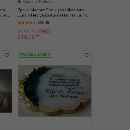
Kargo ile Teslimat
ına
Epoksi Magnet Söz Nişan Nikah Kına
Sünnet
Düğün Hediyeliği Kuran Hatırası Sünnet
Mevlüt (Altın)
(23)
300,00 TL
%27
220,00 TL
TASARLANABİLİR