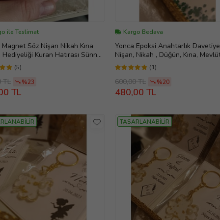
o ile Teslimat
Kargo Bedava
 Magnet Söz Nişan Nikah Kına
Yonca Epoksi Anahtarlık Davetiye 
Hediyeliği Kuran Hatırası Sünnet
Nişan, Nikah , Düğün, Kına, Mevlü
 (Lacivert)
Hediyelik (Yeşil)
(5)
(1)
0 TL
600,00 TL
%23
%20
00 TL
480,00 TL
RLANABİLİR
TASARLANABİLİR