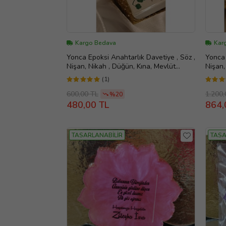
Kargo Bedava
Kar
Yonca Epoksi Anahtarlık Davetiye , Söz ,
Yonca 
Nişan, Nikah , Düğün, Kına, Mevlüt
Nişan,
Hediyelik (Su Yeşili)
Hediye
(1)
600,00 TL
1.200,
%20
480,00 TL
864,
TASARLANABİLİR
TASA