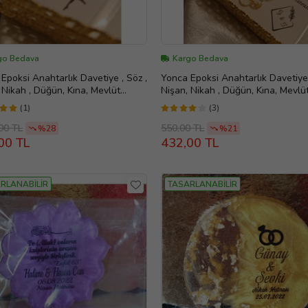
go Bedava
Kargo Bedava
Epoksi Anahtarlık Davetiye , Söz ,
Yonca Epoksi Anahtarlık Davetiye 
 Nikah , Düğün, Kına, Mevlüt
Nişan, Nikah , Düğün, Kına, Mevlü
lik (Altın)
Hediyelik (Sarı)
(1)
(3)
00 TL
550,00 TL
%28
%21
00 TL
432,00 TL
RLANABİLİR
TASARLANABİLİR