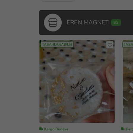
EREN MAGNET
9,3
TASARLANABİLİR
TASA
Kargo Bedava
Karg