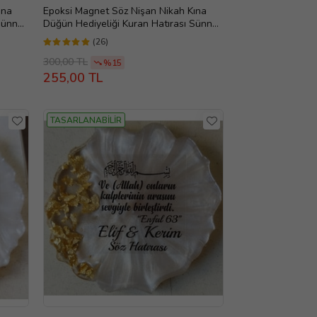
ına
Epoksi Magnet Söz Nişan Nikah Kına
Sünnet
Düğün Hediyeliği Kuran Hatırası Sünnet
Mevlüt (Beyaz)
(26)
300,00 TL
%15
255,00 TL
TASARLANABİLİR