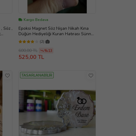
Kargo Bedava
, Söz ,
Epoksi Magnet Söz Nişan Nikah Kına
t
Düğün Hediyeliği Kuran Hatırası Sünnet
Mevlüt (Altın)
(2)
600,00 TL
%13
525,00 TL
TASARLANABİLİR