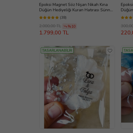
Epoksi Magnet Söz Nişan Nikah Kına
Epoksi
Düğün Hediyeliği Kuran Hatırası Sünnet
Düğün 
Mevlüt (Altın)
Mevlüt
(38)
2.000,00 TL
300,0
%10
1.799,00 TL
220,
TASARLANABİLİR
TASA