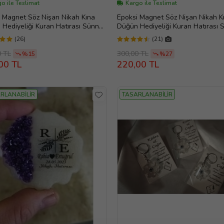
o ile Teslimat
Kargo ile Teslimat
 Magnet Söz Nişan Nikah Kına
Epoksi Magnet Söz Nişan Nikah K
Hediyeliği Kuran Hatırası Sünnet
Düğün Hediyeliği Kuran Hatırası 
 (Mavi)
Mevlüt (Gümüş)
(26)
(21)
0 TL
300,00 TL
%15
%27
00 TL
220,00 TL
RLANABİLİR
TASARLANABİLİR