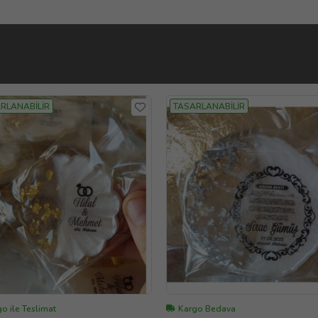
RLANABİLİR
TASARLANABİLİR
o ile Teslimat
Kargo Bedava