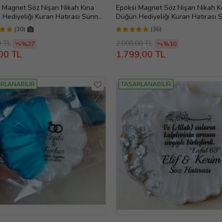
 Magnet Söz Nişan Nikah Kına
Epoksi Magnet Söz Nişan Nikah K
Hediyeliği Kuran Hatırası Sünnet
Düğün Hediyeliği Kuran Hatırası 
 (Altın)
Mevlüt (Gümüş)
(30)
(36)
0 TL
2.000,00 TL
%27
%10
00 TL
1.799,00 TL
RLANABİLİR
TASARLANABİLİR