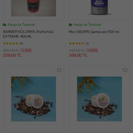
Kargo ile Teslimat
Kargo ile Teslimat
BARBER KOLONYA (Parfümlü)
Mor (SİLVER) Şampuan 500 ml
EXTREME 400 ML
(1)
(1)
369,00 TL
319,00 TL
%11
%16
329,00 TL
269,00 TL