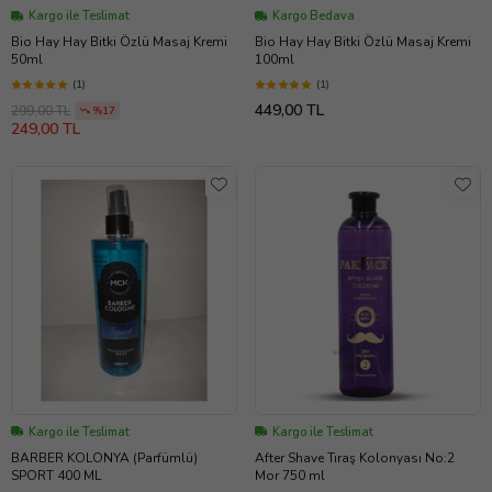
Kargo ile Teslimat
Kargo Bedava
Bio Hay Hay Bitki Özlü Masaj Kremi
Bio Hay Hay Bitki Özlü Masaj Kremi
50ml
100ml
(1)
(1)
449,00 TL
299,00 TL
%17
249,00 TL
Kargo ile Teslimat
Kargo ile Teslimat
BARBER KOLONYA (Parfümlü)
After Shave Tıraş Kolonyası No:2
SPORT 400 ML
Mor 750 ml