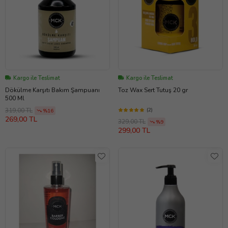
Kargo ile Teslimat
Kargo ile Teslimat
Dökülme Karşıtı Bakım Şampuanı
Toz Wax Sert Tutuş 20 gr
500 Ml
(2)
319,00 TL
%16
269,00 TL
329,00 TL
%9
299,00 TL