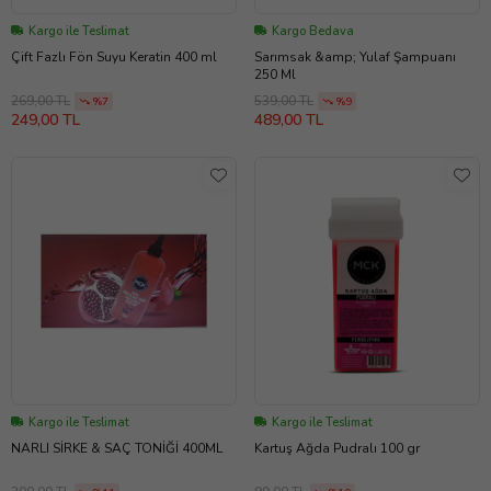
Kargo ile Teslimat
Kargo Bedava
Çift Fazlı Fön Suyu Keratin 400 ml
Sarımsak &amp; Yulaf Şampuanı
250 Ml
269,00 TL
539,00 TL
%7
%9
249,00 TL
489,00 TL
Kargo ile Teslimat
Kargo ile Teslimat
NARLI SİRKE & SAÇ TONİĞİ 400ML
Kartuş Ağda Pudralı 100 gr