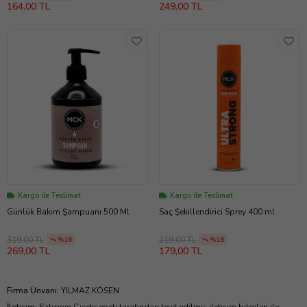
164,00 TL
249,00 TL
Kargo ile Teslimat
Kargo ile Teslimat
Günlük Bakım Şampuanı 500 Ml
Saç Şekillendirici Sprey 400 ml
319,00 TL
219,00 TL
%16
%18
269,00 TL
179,00 TL
Firma Ünvanı
:
YILMAZ KÖSEN