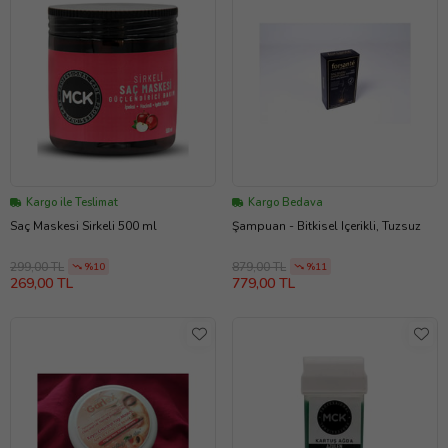
Kargo ile Teslimat
Kargo Bedava
Saç Maskesi Sirkeli 500 ml
Şampuan - Bitkisel Içerikli, Tuzsuz
299,00 TL
879,00 TL
%10
%11
269,00 TL
779,00 TL