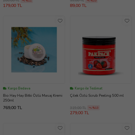
200,00 TL
99,00 TL
%11
%10
179,00 TL
89,00 TL
Kargo Bedava
Kargo ile Teslimat
Bio Hay Hay Bitki Özlü Masaj Kremi
Çilek Özlü Scrub Peeling 500 ml
250ml
769,00 TL
319,00 TL
%13
279,00 TL