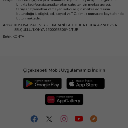
İletişim
:
Satıcının Çiçeksepeti tarafından teyit edilmiş iletişim bilgileri ile
birlikte tacir/esnaf/sanatkar olan satıcılar için merkez adresi;
tacir/esnaf/sanatkar olmayan satıcılar için merkez adresinin
bulunduğu il bilgisi, ad, soyad ve T.C. kimlik numarası kayıt altında
bulunmaktadır.
Adres
:
KOSOVA MAH. VEYSEL KARANİ CAD. DUHA DUHA AP NO: 75 A
SELÇUKLU/ KONYA 1500053306/42/TUR
Şehir
:
KONYA
Çiçeksepeti Mobil Uygulamamızı İndirin