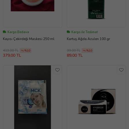
Kargo Bedava
Kargo ile Teslimat
Kayısı Çekirdeği Maskesi 250 ml
Kartuş Ağda Azulen 100 gr
419,00 TL
99,00 TL
%10
%10
379,00 TL
89,00 TL