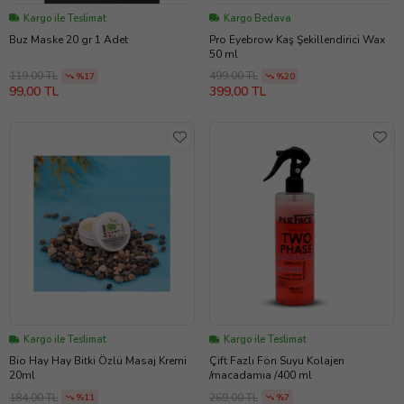
Kargo ile Teslimat
Kargo Bedava
Buz Maske 20 gr 1 Adet
Pro Eyebrow Kaş Şekillendirici Wax
50 ml
119,00 TL
499,00 TL
%17
%20
99,00 TL
399,00 TL
Kargo ile Teslimat
Kargo ile Teslimat
Bio Hay Hay Bitki Özlü Masaj Kremi
Çift Fazlı Fön Suyu Kolajen
20ml
/macadamıa /400 ml
184,00 TL
269,00 TL
%11
%7