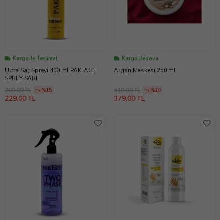
Kargo ile Teslimat
Kargo Bedava
Ultra Saç Spreyi 400 ml PAKFACE
Argan Maskesi 250 ml
SPREY SARI
269,00 TL
419,00 TL
%15
%10
229,00 TL
379,00 TL