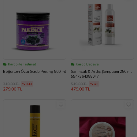
Kargo ile Teslimat
Kargo Bedava
Böğürtlen Özlü Scrub Peeling 500 ml
Sarımsak & Ardıç Şampuanı 250 ml
5547364388047
319,00 TL
519,00 TL
%13
%8
279,00 TL
479,00 TL