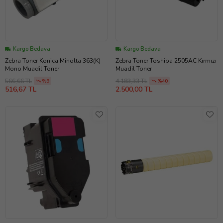
Kargo Bedava
Kargo Bedava
Zebra Toner Konica Minolta 363(K)
Zebra Toner Toshiba 2505AC Kırmızı
Mono Muadil Toner
Muadil Toner
566,66 TL
4.183,33 TL
%9
%40
516,67 TL
2.500,00 TL