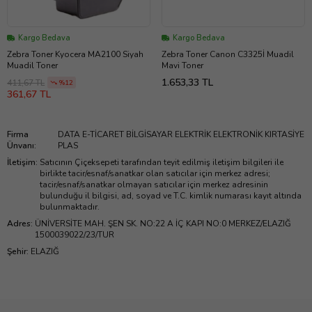
Kargo Bedava
Kargo Bedava
Zebra Toner Kyocera MA2100 Siyah
Zebra Toner Canon C3325İ Muadil
Muadil Toner
Mavi Toner
1.653,33 TL
411,67 TL
%12
361,67 TL
Firma
DATA E-TİCARET BİLGİSAYAR ELEKTRİK ELEKTRONİK KIRTASİYE
Ünvanı
:
PLAS
İletişim
:
Satıcının Çiçeksepeti tarafından teyit edilmiş iletişim bilgileri ile
birlikte tacir/esnaf/sanatkar olan satıcılar için merkez adresi;
tacir/esnaf/sanatkar olmayan satıcılar için merkez adresinin
bulunduğu il bilgisi, ad, soyad ve T.C. kimlik numarası kayıt altında
bulunmaktadır.
Adres
:
ÜNİVERSİTE MAH. ŞEN SK. NO:22 A İÇ KAPI NO:0 MERKEZ/ELAZIĞ
1500039022/23/TUR
Şehir
:
ELAZIĞ