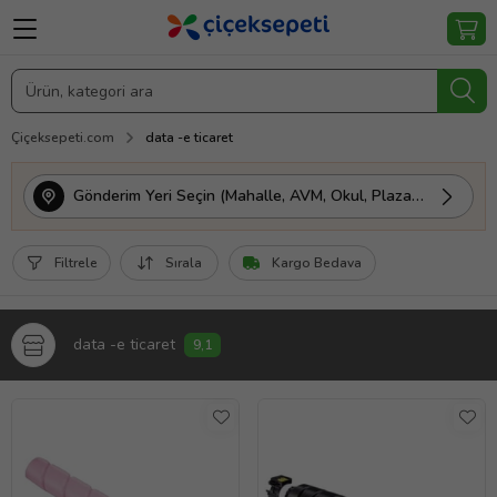
Çiçeksepeti.com
data -e ticaret
Gönderim Yeri Seçin (Mahalle, AVM, Okul, Plaza vs.)
Filtrele
Sırala
Kargo Bedava
data -e ticaret
9,1