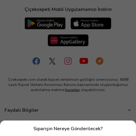
Çiçeksepeti Mobil Uygulamamızı İndirin
Ciceksepeti.com olarak kişisel verilerinizin gizliliğini önemsiyoruz. 6698
sayılı Kişisel Verilerin Korunması Kanunu kapsamında oluşturduğumuz
aydınlatma metnine
buradan
ulaşabilirsiniz.
Faydalı Bilgiler
Çiçek Bakımı
Kurumsal
Siparişin Nereye Gönderilecek?
Çiçek Eşliğinde Notlar