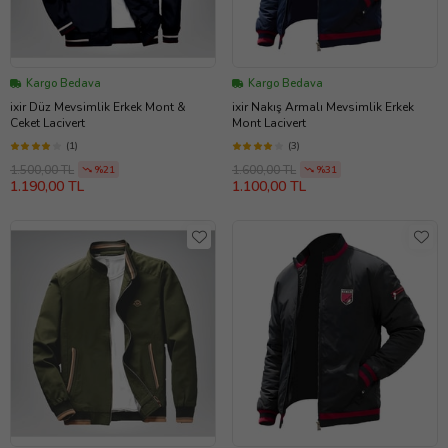
Kargo Bedava
Kargo Bedava
ixir Düz Mevsimlik Erkek Mont &
ixir Nakış Armalı Mevsimlik Erkek
Ceket Lacivert
Mont Lacivert
(1)
(3)
1.500,00 TL
1.600,00 TL
%21
%31
1.190,00 TL
1.100,00 TL