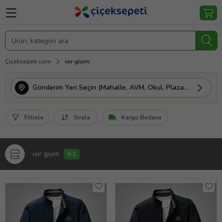
Çiçeksepeti.com
ixir giyim
Gönderim Yeri Seçin (Mahalle, AVM, Okul, Plaza vs.)
Filtrele
Sırala
Kargo Bedava
ixir giyim
9,3