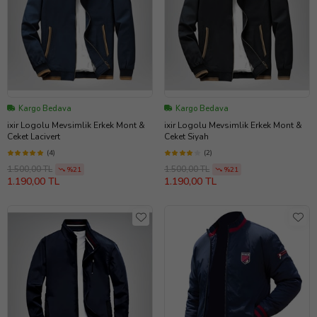
Kargo Bedava
Kargo Bedava
ixir Logolu Mevsimlik Erkek Mont &
ixir Logolu Mevsimlik Erkek Mont &
Ceket Lacivert
Ceket Siyah
(4)
(2)
1.500,00 TL
1.500,00 TL
%21
%21
1.190,00 TL
1.190,00 TL