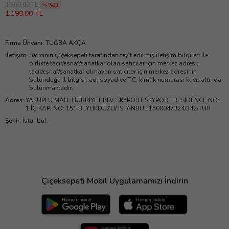
1.500,00 TL
%21
1.190,00 TL
Firma Ünvanı
:
TUĞBA AKÇA
İletişim
:
Satıcının Çiçeksepeti tarafından teyit edilmiş iletişim bilgileri ile
birlikte tacir/esnaf/sanatkar olan satıcılar için merkez adresi;
tacir/esnaf/sanatkar olmayan satıcılar için merkez adresinin
bulunduğu il bilgisi, ad, soyad ve T.C. kimlik numarası kayıt altında
bulunmaktadır.
Adres
:
YAKUPLU MAH. HÜRRİYET BLV. SKYPORT SKYPORT RESİDENCE NO:
1 İÇ KAPI NO: 151 BEYLİKDÜZÜ/ İSTANBUL 1500047324/342/TUR
Şehir
:
İstanbul
Çiçeksepeti Mobil Uygulamamızı İndirin