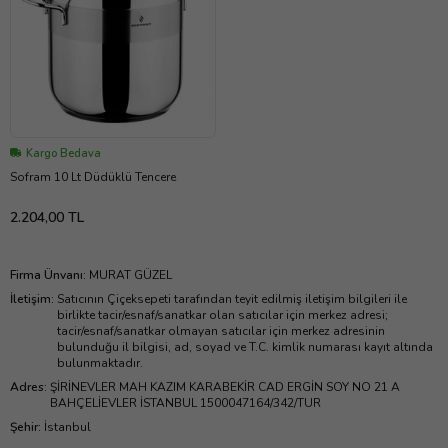
Kargo Bedava
Sofram 10 Lt Düdüklü Tencere
2.204,00 TL
Firma Ünvanı
:
MURAT GÜZEL
İletişim
:
Satıcının Çiçeksepeti tarafından teyit edilmiş iletişim bilgileri ile
birlikte tacir/esnaf/sanatkar olan satıcılar için merkez adresi;
tacir/esnaf/sanatkar olmayan satıcılar için merkez adresinin
bulunduğu il bilgisi, ad, soyad ve T.C. kimlik numarası kayıt altında
bulunmaktadır.
Adres
:
ŞİRİNEVLER MAH KAZIM KARABEKİR CAD ERGİN SOY NO 21 A
BAHÇELİEVLER İSTANBUL 1500047164/342/TUR
Şehir
:
İstanbul