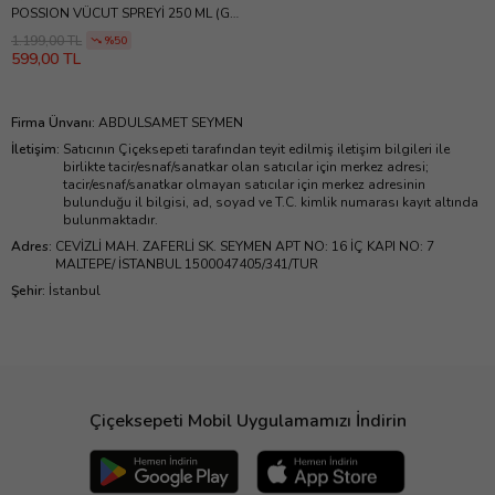
POSSION VÜCUT SPREYİ 250 ML (Gri
Yeşil)
1.199,00 TL
%50
599,00 TL
Firma Ünvanı
:
ABDULSAMET SEYMEN
İletişim
:
Satıcının Çiçeksepeti tarafından teyit edilmiş iletişim bilgileri ile
birlikte tacir/esnaf/sanatkar olan satıcılar için merkez adresi;
tacir/esnaf/sanatkar olmayan satıcılar için merkez adresinin
bulunduğu il bilgisi, ad, soyad ve T.C. kimlik numarası kayıt altında
bulunmaktadır.
Adres
:
CEVİZLİ MAH. ZAFERLİ SK. SEYMEN APT NO: 16 İÇ KAPI NO: 7
MALTEPE/ İSTANBUL 1500047405/341/TUR
Şehir
:
İstanbul
Çiçeksepeti Mobil Uygulamamızı İndirin