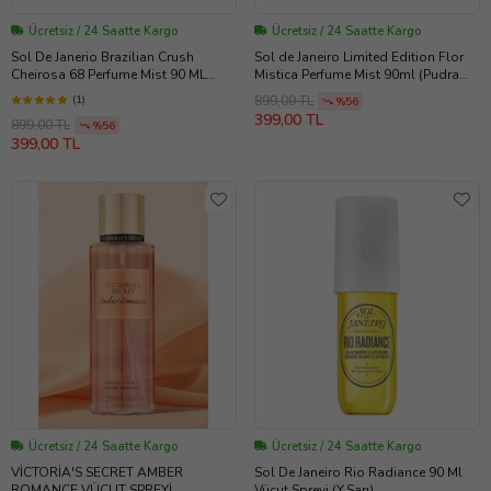
Ücretsiz / 24 Saatte Kargo
Ücretsiz / 24 Saatte Kargo
Sol De Janerio Brazilian Crush
Sol de Janeiro Limited Edition Flor
Cheirosa 68 Perfume Mist 90 ML
Mistica Perfume Mist 90ml (Pudra
(Pudra Pembe)
Pembe)
(1)
899,00 TL
%56
399,00 TL
899,00 TL
%56
399,00 TL
Ücretsiz / 24 Saatte Kargo
Ücretsiz / 24 Saatte Kargo
VİCTORİA'S SECRET AMBER
Sol De Janeiro Rio Radiance 90 Ml
ROMANCE VÜCUT SPREYİ
Vücut Spreyi (Y.Sarı)