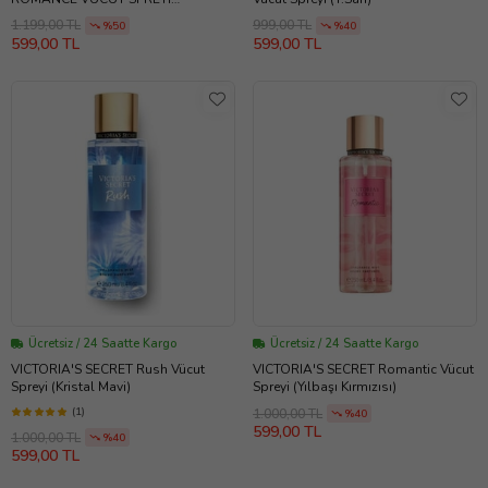
(Kahverengi-Beyaz)
1.199,00 TL
999,00 TL
%50
%40
599,00 TL
599,00 TL
Ücretsiz / 24 Saatte Kargo
Ücretsiz / 24 Saatte Kargo
VICTORIA'S SECRET Rush Vücut
VICTORIA'S SECRET Romantic Vücut
Spreyi (Kristal Mavi)
Spreyi (Yılbaşı Kırmızısı)
(1)
1.000,00 TL
%40
599,00 TL
1.000,00 TL
%40
599,00 TL