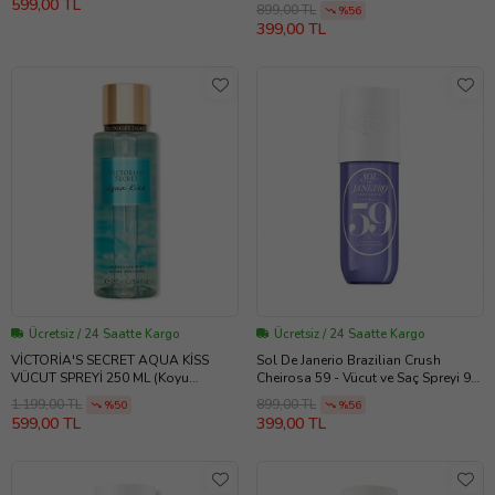
599,00 TL
899,00 TL
%56
399,00 TL
Ücretsiz / 24 Saatte Kargo
Ücretsiz / 24 Saatte Kargo
VİCTORİA'S SECRET AQUA KİSS
Sol De Janerio Brazilian Crush
VÜCUT SPREYİ 250 ML (Koyu
Cheirosa 59 - Vücut ve Saç Spreyi 90
Turkuaz)
ML (Kristal Mavi)
1.199,00 TL
899,00 TL
%50
%56
599,00 TL
399,00 TL