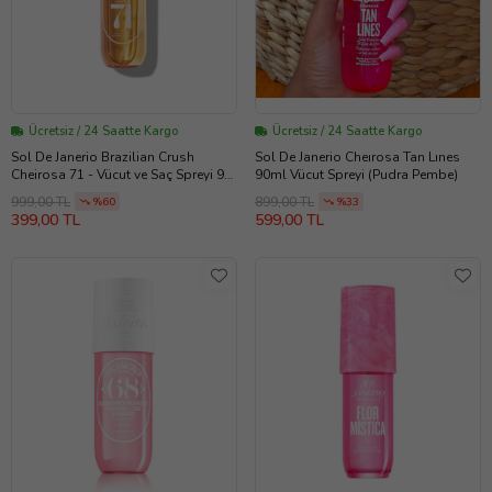
Ücretsiz / 24 Saatte Kargo
Ücretsiz / 24 Saatte Kargo
Sol De Janerio Brazilian Crush
Sol De Janerio Cheırosa Tan Lınes
Cheirosa 71 - Vücut ve Saç Spreyi 90
90ml Vücut Spreyi (Pudra Pembe)
ML (Kahverengi-Beyaz)
999,00 TL
899,00 TL
%60
%33
399,00 TL
599,00 TL