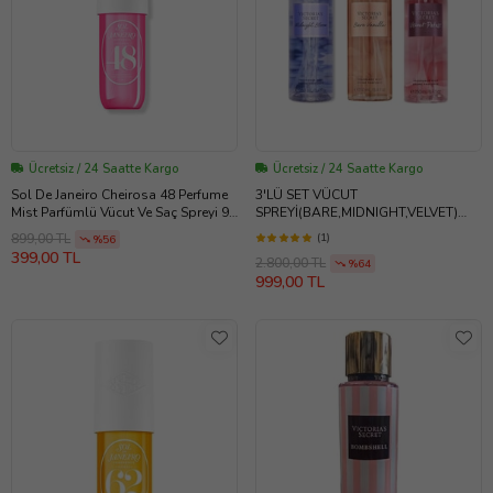
Ücretsiz / 24 Saatte Kargo
Ücretsiz / 24 Saatte Kargo
Sol De Janeiro Cheirosa 48 Perfume
3'LÜ SET VÜCUT
Mist Parfümlü Vücut Ve Saç Spreyi 90
SPREYİ(BARE,MIDNIGHT,VELVET)
ml (Pudra Pembe)
(Mavi-Gold)
(1)
899,00 TL
%56
399,00 TL
2.800,00 TL
%64
999,00 TL