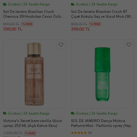
Ücretsiz / 24 Saatte Kargo
Ücretsiz / 24 Saatte Kargo
Sol De Janeiro Brazilian Crush
Sol De Janeiro Brazilian Crush 87
Cheirosa 39 Hindistan Cevizi Özlü
Çiçek Kokulu Saç ve Vücut Misti (90
Vücut Spreyi 90ml (Koyu Turkuaz)
ml) (SarıBeyaz)
899,00 TL
899,00 TL
%56
%56
399,00 TL
399,00 TL
Ücretsiz / 24 Saatte Kargo
Ücretsiz / 24 Saatte Kargo
Victoria's Secret bare vanilla Vücut
SOL DE JANEIRO Dança Mística
spreyi 250 ML (Açık Kahve-Ekru)
Perfume Mist - Parfümlü sprey (Yeşil-
Lila)
(1)
1.000,00 TL
%40