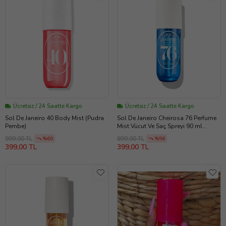
Ücretsiz / 24 Saatte Kargo
Ücretsiz / 24 Saatte Kargo
Sol De Janeiro 40 Body Mist (Pudra
Sol De Janeiro Cheirosa 76 Perfume
Pembe)
Mist Vücut Ve Saç Spreyi 90 ml
(GeceYarısıMavisi)
999,00 TL
899,00 TL
%60
%56
399,00 TL
399,00 TL