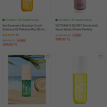
Ücretsiz / 24 Saatte Kargo
Ücretsiz / 24 Saatte Kargo
Sol De janerio Brazilian Crush
VICTORIA'S SECRET Bombshell
Cheirosa 62 Perfume Mist 90 ml
Vücut Spreyi (Pudra Pembe)
(Kahverengi-Beyaz)
(2)
1.000,00 TL
%40
599,00 TL
899,00 TL
%56
399,00 TL