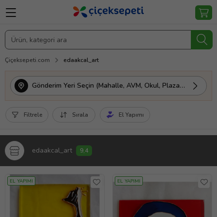
Çiçeksepeti.com
edaakcal_art
Gönderim Yeri Seçin (Mahalle, AVM, Okul, Plaza vs.)
Filtrele
Sırala
El Yapımı
edaakcal_art
9,4
EL YAPIMI
EL YAPIMI