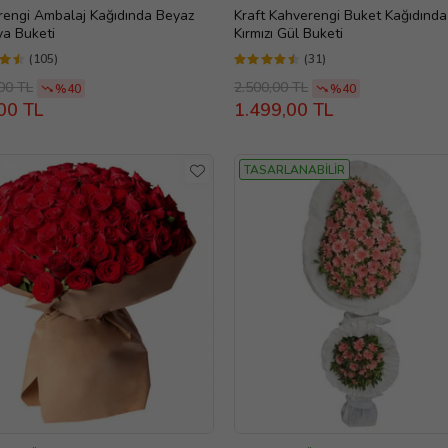
rengi Ambalaj Kağıdında Beyaz
Kraft Kahverengi Buket Kağıdında 
ya Buketi
Kırmızı Gül Buketi
(105)
(31)
00 TL
2.500,00 TL
%40
%40
00 TL
1.499,00 TL
TASARLANABİLİR