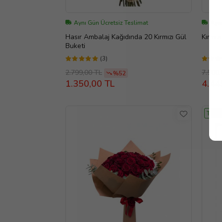
Aynı Gün Ücretsiz Teslimat
Aynı
Hasır Ambalaj Kağıdında 20 Kırmızı Gül
Buketi
(3)
2.799,00 TL
7.500,
%52
1.350,00 TL
4.44
TASA