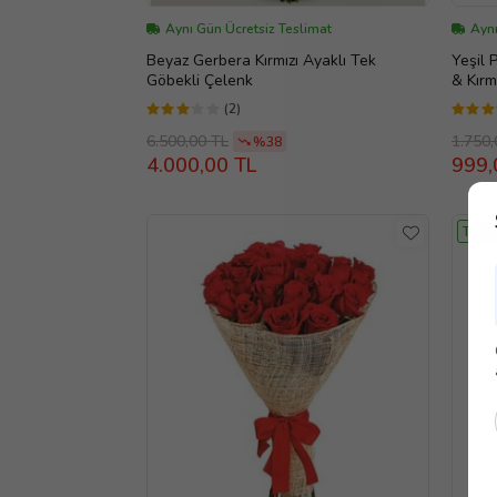
Aynı Gün Ücretsiz Teslimat
Aynı
Beyaz Gerbera Kırmızı Ayaklı Tek
Yeşil 
Göbekli Çelenk
& Kırm
(2)
6.500,00 TL
1.750,
%38
4.000,00 TL
999,
TASA