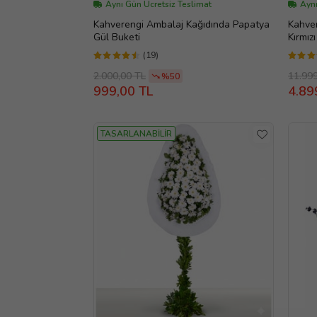
Aynı Gün Ücretsiz Teslimat
Aynı
Kahverengi Ambalaj Kağıdında Papatya
Kahve
Gül Buketi
Kırmız
(19)
2.000,00 TL
11.99
%50
999,00 TL
4.89
TASARLANABİLİR