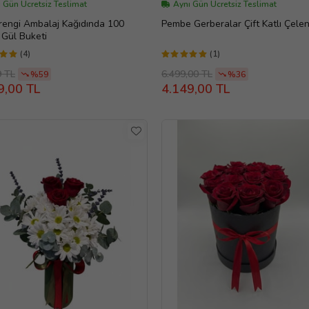
 Gün Ücretsiz Teslimat
Aynı Gün Ücretsiz Teslimat
rengi Ambalaj Kağıdında 100
Pembe Gerberalar Çift Katlı Çe
ı Gül Buketi
(4)
(1)
9 TL
6.499,00 TL
%59
%36
9,00 TL
4.149,00 TL