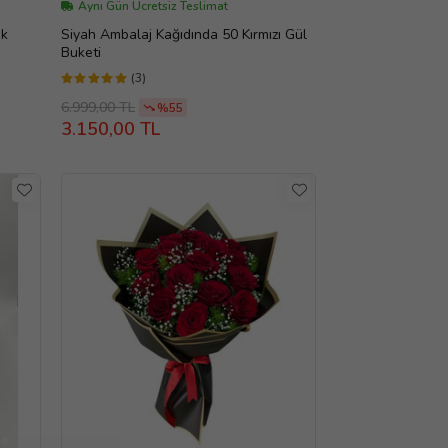
Aynı Gün Ücretsiz Teslimat
lenk
Siyah Ambalaj Kağıdında 50 Kırmızı Gül
Buketi
(3)
6.999,00 TL
%55
3.150,00 TL