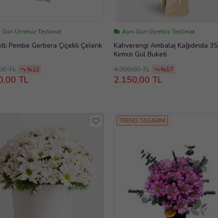
 Gün Ücretsiz Teslimat
Aynı Gün Ücretsiz Teslimat
tlı Pembe Gerbera Çiçekli Çelenk
Kahverengi Ambalaj Kağıdında 35
Kırmızı Gül Buketi
00 TL
4.999,00 TL
%22
%57
0,00 TL
2.150,00 TL
TREND TASARIM