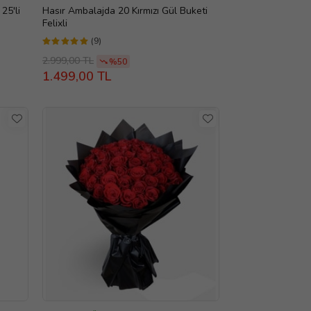
25'li
Hasır Ambalajda 20 Kırmızı Gül Buketi
Felixli
(9)
2.999,00 TL
%50
1.499,00 TL