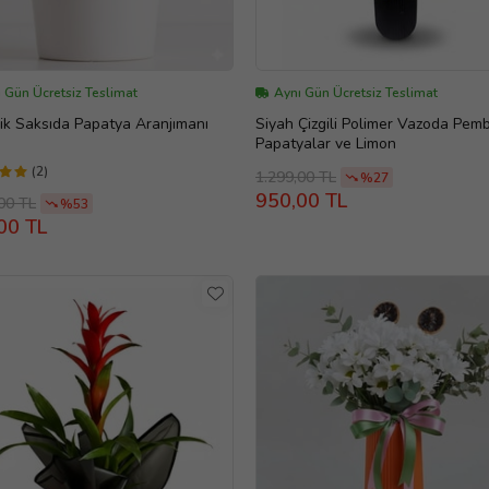
 Gün Ücretsiz Teslimat
Aynı Gün Ücretsiz Teslimat
k Saksıda Papatya Aranjımanı
Siyah Çizgili Polimer Vazoda Pem
Papatyalar ve Limon
(2)
1.299,00 TL
%27
950,00 TL
00 TL
%53
00 TL