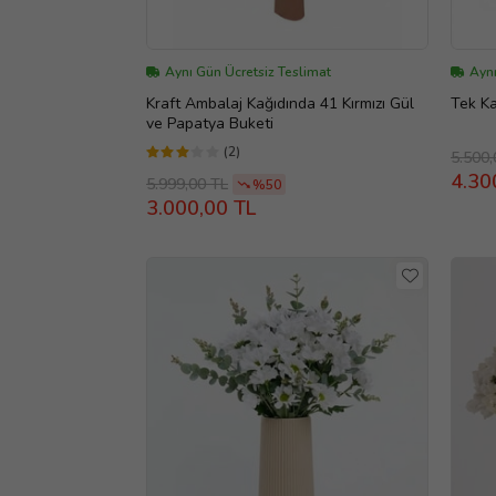
Aynı Gün Ücretsiz Teslimat
Aynı
Kraft Ambalaj Kağıdında 41 Kırmızı Gül
Tek Ka
ve Papatya Buketi
(2)
5.500,
4.30
5.999,00 TL
%50
3.000,00 TL