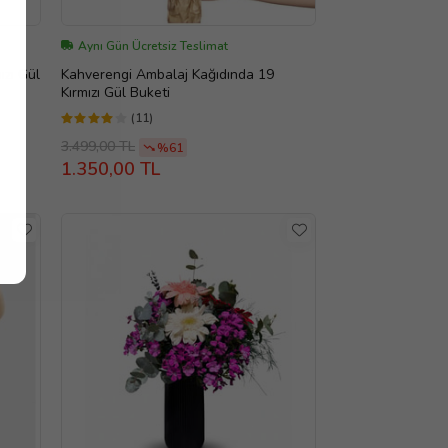
Aynı Gün Ücretsiz Teslimat
ızı Gül
Kahverengi Ambalaj Kağıdında 19
Kırmızı Gül Buketi
(11)
3.499,00 TL
%61
1.350,00 TL