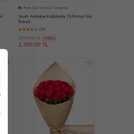
Aynı Gün Ücretsiz Teslimat
ül
Siyah Ambalaj Kağıdında 15 Kırmızı Gül
Buketi
(23)
2.749,00 TL
%51
1.350,00 TL
ı