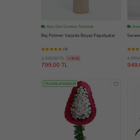
Aynı Gün Ücretsiz Teslimat
Aynı
Bej Polimer Vazoda Beyaz Papatyalar
Serami
(4)
1.250,00 TL
1.999,
%36
799,00 TL
949,
TASARLANABİLİR