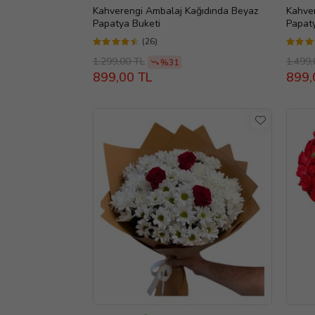
Kahverengi Ambalaj Kağıdında Beyaz
Kahve
Papatya Buketi
Papat
(26)
1.299,00 TL
1.499,
%31
899,00 TL
899,