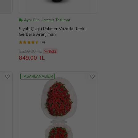
Aynı Gün Ücretsiz Teslimat
Siyah Çizgili Polimer Vazoda Renkli
Gerbera Aranjımanı
(4)
1.250,00 TL
%32
849,00 TL
TASARLANABİLİR