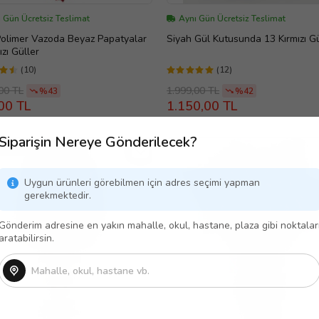
 Gün Ücretsiz Teslimat
Aynı Gün Ücretsiz Teslimat
Polimer Vazoda Beyaz Papatyalar
Siyah Gül Kutusunda 13 Kırmızı G
ızı Güller
(10)
(12)
00 TL
1.999,00 TL
%43
%42
00 TL
1.150,00 TL
Siparişin Nereye Gönderilecek?
RLANABİLİR
Uygun ürünleri görebilmen için adres seçimi yapman
gerekmektedir.
Gönderim adresine en yakın mahalle, okul, hastane, plaza gibi noktalar
aratabilirsin.