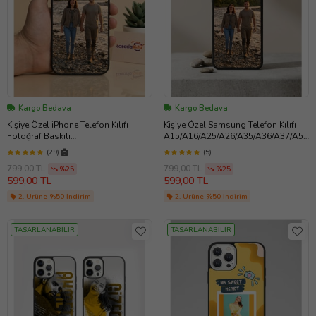
Kargo Bedava
Kargo Bedava
Kişiye Özel iPhone Telefon Kılıfı
Kişiye Özel Samsung Telefon Kılıfı
Fotoğraf Baskılı
A15/A16/A25/A26/A35/A36/A37/A55
11/13/14/14Pro/14ProMax/15/15Pro/1
/A56/A57/S23/S23FE/S23Ultra/S24/S
(29)
(5)
5ProMax/16/16e/16Plus/16Pro/16Pro
24FE/S24Ultra/S25/S25FE/S25Ultra/S
799,00 TL
799,00 TL
Max/17/17Air/17Pro/17ProMax
%25
26
%25
599,00 TL
599,00 TL
2. Ürüne %50 İndirim
2. Ürüne %50 İndirim
TASARLANABİLİR
TASARLANABİLİR