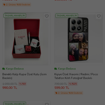
/17Pro/17ProMax (Siyah)
2. Ürüne %50 İndirim
TASARLANABİLİR
TASARLANABİLİR
Kargo Bedava
Kargo Bedava
Benekli Kalp Kupa Özel Kutu (İsim
Kişiye Özel Xiaomi / Redmi / Poco
Baskılı)
Telefon Kılıfı Fotoğraf Baskılı
1.090,00 TL
799,00 TL
%9
%25
990,00 TL
599,00 TL
2. Ürüne %50 İndirim
TASARLANABİLİR