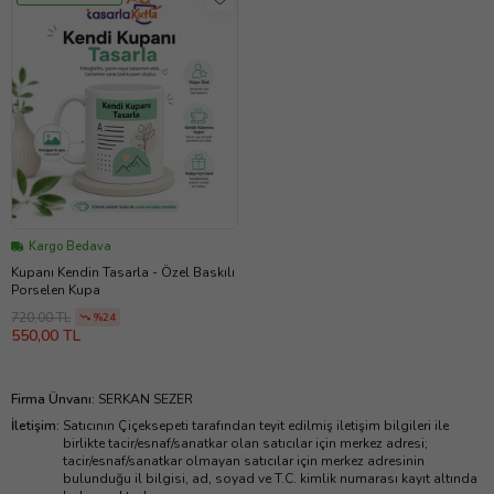
Kargo Bedava
Kupanı Kendin Tasarla - Özel Baskılı
Porselen Kupa
720,00 TL
%24
550,00 TL
Firma Ünvanı
:
SERKAN SEZER
İletişim
:
Satıcının Çiçeksepeti tarafından teyit edilmiş iletişim bilgileri ile
birlikte tacir/esnaf/sanatkar olan satıcılar için merkez adresi;
tacir/esnaf/sanatkar olmayan satıcılar için merkez adresinin
bulunduğu il bilgisi, ad, soyad ve T.C. kimlik numarası kayıt altında