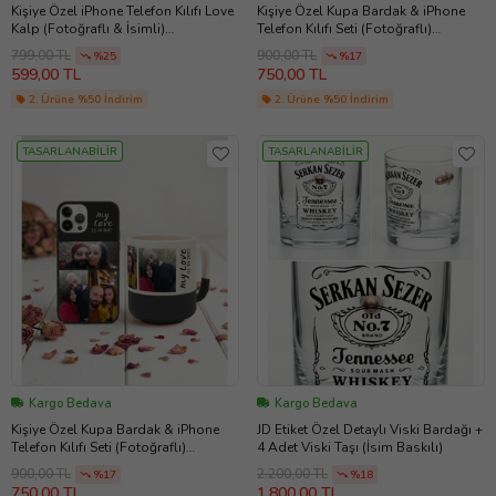
Kişiye Özel iPhone Telefon Kılıfı Love
Kişiye Özel Kupa Bardak & iPhone
Kalp (Fotoğraflı & İsimli)
Telefon Kılıfı Seti (Fotoğraflı)
11/13/14/14Pro/14ProMax/15/15Pro/1
13/14/14ProMax/15/15Plus/15Pro/15
799,00 TL
900,00 TL
%25
%17
5ProMax/16/16E/16Plus/16Pro/16Pro
ProMax/16/16Pro/16ProMax/17/17Air
599,00 TL
750,00 TL
Max/17/17Air/17Pro/17ProMax
/17Pro/17ProMax (Kırmızı)
2. Ürüne %50 İndirim
2. Ürüne %50 İndirim
TASARLANABİLİR
TASARLANABİLİR
Kargo Bedava
Kargo Bedava
Kişiye Özel Kupa Bardak & iPhone
JD Etiket Özel Detaylı Viski Bardağı +
Telefon Kılıfı Seti (Fotoğraflı)
4 Adet Viski Taşı (İsim Baskılı)
13/14/14ProMax/15/15Plus/15Pro/15
900,00 TL
2.200,00 TL
%17
%18
ProMax/16/16Pro/16ProMax/17/17Air
750,00 TL
1.800,00 TL