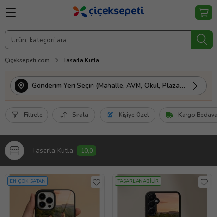
Çiçeksepeti.com
Tasarla Kutla
Gönderim Yeri Seçin (Mahalle, AVM, Okul, Plaza vs.)
Filtrele
Sırala
Kişiye Özel
Kargo Bedav
Tasarla Kutla
10,0
EN ÇOK SATAN
TASARLANABİLİR