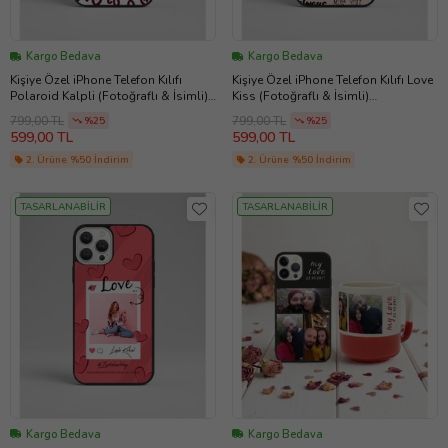
Kargo Bedava
Kargo Bedava
Kişiye Özel iPhone Telefon Kılıfı
Kişiye Özel iPhone Telefon Kılıfı Love
Polaroid Kalpli (Fotoğraflı & İsimli)
Kiss (Fotoğraflı & İsimli)
tasarla kutla
11/13/14/14Pro/14ProMax/15/15Pro/1
799,00 TL
799,00 TL
%25
%25
5ProMax/16/16E/16Plus/16Pro/16Pro
599,00 TL
599,00 TL
Max/17/17Air/17Pro/17ProMax
2. Ürüne %50 İndirim
2. Ürüne %50 İndirim
TASARLANABİLİR
TASARLANABİLİR
Kargo Bedava
Kargo Bedava