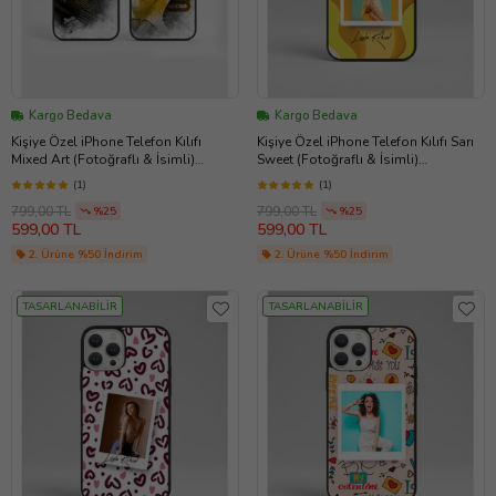
Kargo Bedava
Kargo Bedava
Kişiye Özel iPhone Telefon Kılıfı
Kişiye Özel iPhone Telefon Kılıfı Sarı
Mixed Art (Fotoğraflı & İsimli)
Sweet (Fotoğraflı & İsimli)
11/13/14/14Pro/14ProMax/15/15Pro/1
11/13/14/14Pro/14ProMax/15/15Pro/1
(1)
(1)
5ProMax/16/16E/16Plus/16Pro/16Pro
5ProMax/16/16E/16Plus/16Pro/16Pro
799,00 TL
799,00 TL
Max/17/17Air/17Pro/17ProMax
%25
Max/17/17Air/17Pro/17ProMax
%25
599,00 TL
599,00 TL
2. Ürüne %50 İndirim
2. Ürüne %50 İndirim
TASARLANABİLİR
TASARLANABİLİR