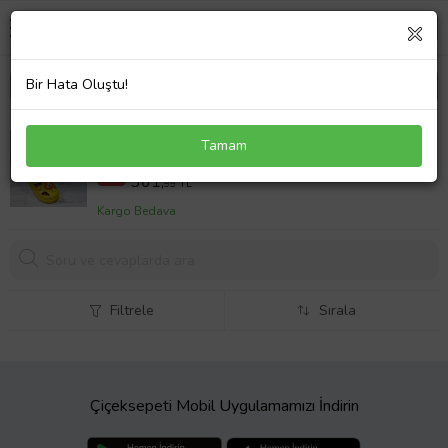
Bir Hata Oluştu!
Da-Ye 1001 P Sarı Önü Kapalı Yumuşacık Kaydırmaz
Tamam
Sandalet & Terlik
391,00 TL
%7
361,
99 TL
Kargo Bedava
Filtrele
Sırala
Çiçeksepeti Mobil Uygulamamızı İndirin