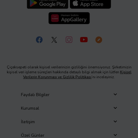
Çiçeksepeti olarak kişisel verilerinizin gizliliğini önemsiyoruz. Şirketimizin
kişisel veri işleme süreçleri hakkında detaylı bilgi almak için lütfen
Kişisel
Verilerin Korunması ve Gizlilik Politikası
’nı inceleyiniz.
Faydalı Bilgiler
Kurumsal
İletişim
Özel Günler