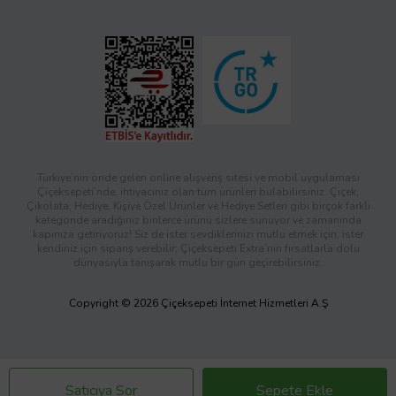
Türkiye’nin önde gelen online alışveriş sitesi ve mobil uygulaması
Çiçeksepeti’nde, ihtiyacınız olan tüm ürünleri bulabilirsiniz. Çiçek,
Çikolata, Hediye, Kişiye Özel Ürünler ve Hediye Setleri gibi birçok farklı
kategoride aradığınız binlerce ürünü sizlere sunuyor ve zamanında
kapınıza getiriyoruz! Siz de ister sevdiklerinizi mutlu etmek için, ister
kendiniz için sipariş verebilir; Çiçeksepeti Extra’nın fırsatlarla dolu
dünyasıyla tanışarak mutlu bir gün geçirebilirsiniz.
Copyright © 2026 Çiçeksepeti İnternet Hizmetleri A.Ş
Satıcıya Sor
Sepete Ekle