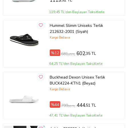
1119
,92 TL
119,45 TL'den Başlayan Taksitlerle
Hummel Slimm Uniseks Terlik
212632-2001 (Siyah)
Kargo Bedava
%12
602
,35 TL
681
,45 TL
64,25 TL'den Başlayan Taksitlerle
Buckhead Dexon Unisex Terlik
BUCK4224-KTN1 (Beyaz)
Kargo Bedava
%44
444
,51 TL
799
,00 TL
47,41 TL'den Başlayan Taksitlerle