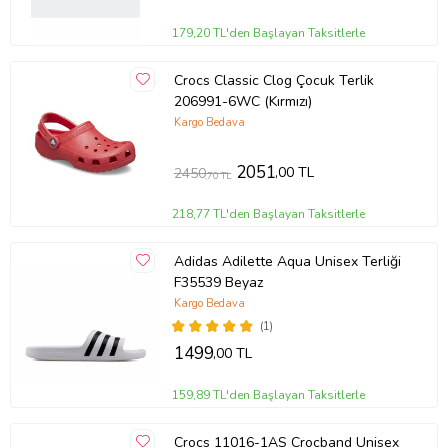
179,20 TL'den Başlayan Taksitlerle
Crocs Classic Clog Çocuk Terlik
206991-6WC (Kırmızı)
Kargo Bedava
2051
,00 TL
2450
,70 TL
218,77 TL'den Başlayan Taksitlerle
Adidas Adilette Aqua Unisex Terliği
F35539 Beyaz
Kargo Bedava
(1)
1499
,00 TL
159,89 TL'den Başlayan Taksitlerle
Crocs 11016-1AS Crocband Unisex