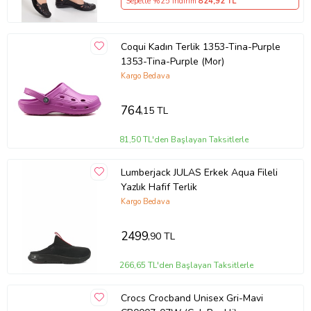
Sepette %25 İndirim
824
,92 TL
Coqui Kadın Terlik 1353-Tina-Purple
1353-Tina-Purple (Mor)
Kargo Bedava
764
,15 TL
81,50 TL'den Başlayan Taksitlerle
Lumberjack JULAS Erkek Aqua Fileli
Yazlık Hafif Terlik
Kargo Bedava
2499
,90 TL
266,65 TL'den Başlayan Taksitlerle
Crocs Crocband Unisex Gri-Mavi