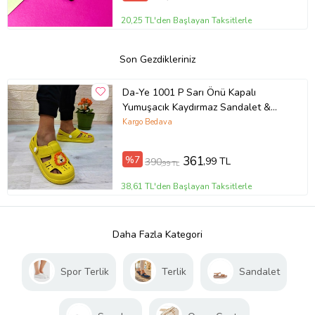
20,25 TL'den Başlayan Taksitlerle
Son Gezdikleriniz
Da-Ye 1001 P Sarı Önü Kapalı
Yumuşacık Kaydırmaz Sandalet &
Terlik
Kargo Bedava
%7
361
,99 TL
390
,99 TL
38,61 TL'den Başlayan Taksitlerle
Daha Fazla Kategori
Spor Terlik
Terlik
Sandalet