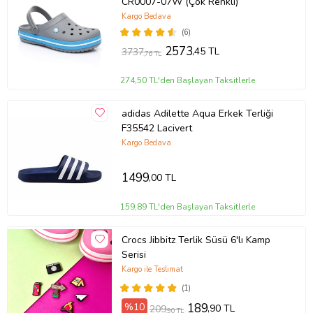
CR0007-07W (Çok Renkli)
Kargo Bedava
(6)
2573
,45 TL
3737
,76 TL
274,50 TL'den Başlayan Taksitlerle
adidas Adilette Aqua Erkek Terliği
F35542 Lacivert
Kargo Bedava
1499
,00 TL
159,89 TL'den Başlayan Taksitlerle
Crocs Jibbitz Terlik Süsü 6'lı Kamp
Serisi
Kargo ile Teslimat
(1)
%10
189
,90 TL
209
,90 TL