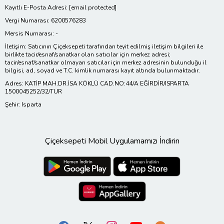
Kayıtlı E-Posta Adresi:
[email protected]
Vergi Numarası: 6200576283
Mersis Numarası: -
İletişim: Satıcının Çiçeksepeti tarafından teyit edilmiş iletişim bilgileri ile
birlikte tacir/esnaf/sanatkar olan satıcılar için merkez adresi;
tacir/esnaf/sanatkar olmayan satıcılar için merkez adresinin bulunduğu il
bilgisi, ad, soyad ve T.C. kimlik numarası kayıt altında bulunmaktadır.
Adres: KATİP MAH.DR.İSA KÖKLÜ CAD.NO:44/A EĞİRDİR/ISPARTA
1500045252/32/TUR
Şehir: Isparta
Çiçeksepeti Mobil Uygulamamızı İndirin