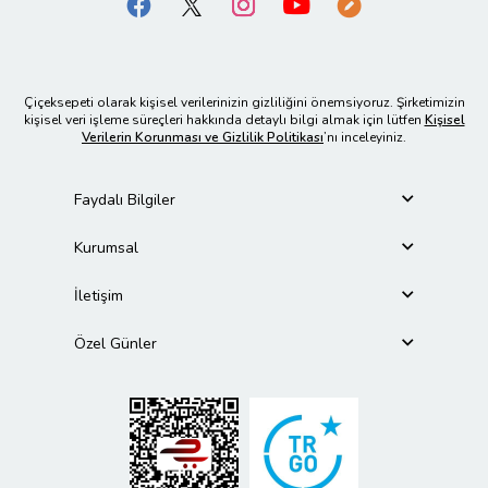
Çiçeksepeti olarak kişisel verilerinizin gizliliğini önemsiyoruz. Şirketimizin
kişisel veri işleme süreçleri hakkında detaylı bilgi almak için lütfen
Kişisel
Verilerin Korunması ve Gizlilik Politikası
’nı inceleyiniz.
Faydalı Bilgiler
Kurumsal
İletişim
Özel Günler