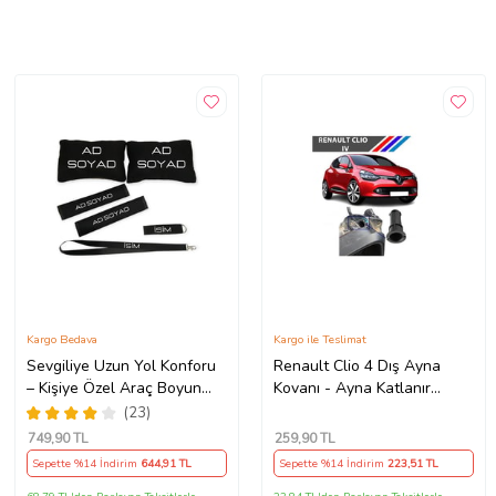
Kargo Bedava
Kargo ile Teslimat
Sevgiliye Uzun Yol Konforu
Renault Clio 4 Dış Ayna
– Kişiye Özel Araç Boyun
Kovanı - Ayna Katlanır
Yastığı & Kemer Pedi Hediye
Destek Parçası 1 Adet
(23)
Seti
490307706 M3625
749
,90 TL
259
,90 TL
Sepette %14 İndirim
644
,91 TL
Sepette %14 İndirim
223
,51 TL