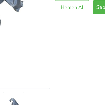
Sep
Hemen Al