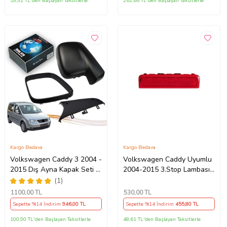
53,32 TL'den Başlayan Taksitlerle
262,66 TL'den Başlayan Taksitlerle
Kargo Bedava
Kargo Bedava
Volkswagen Caddy 3 2004 -
Volkswagen Caddy Uyumlu
2015 Dış Ayna Kapak Seti -
2004-2015 3.Stop Lambası
Sol 7E18575289 B9
2k0945087c
(1)
1100
,00 TL
530
,00 TL
Sepette %14 İndirim
946
,00 TL
Sepette %14 İndirim
455
,80 TL
100,90 TL'den Başlayan Taksitlerle
48,61 TL'den Başlayan Taksitlerle