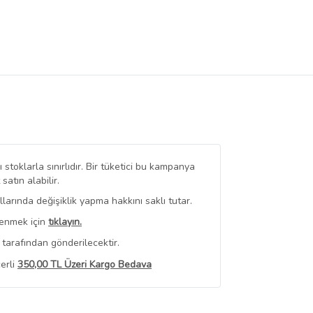
stoklarla sınırlıdır. Bir tüketici bu kampanya
tın alabilir.
arında değişiklik yapma hakkını saklı tutar.
renmek için
tıklayın.
tarafından gönderilecektir.
erli
350,00 TL Üzeri Kargo Bedava
 Görüntüle
iyat bilgileri, satıcı tarafından