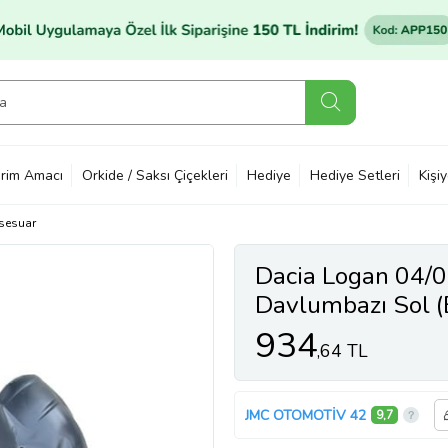
rim Amacı
Orkide / Saksı Çiçekleri
Hediye
Hediye Setleri
Kişi
sesuar
Dacia Logan 04/
Davlumbazı Sol 
934
,64 TL
JMC OTOMOTİV 42
9,7