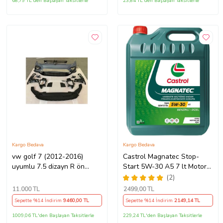
68,79 TL'den Başlayan Taksitlerle
23,84 TL'den Başlayan Taksitlerle
Kargo Bedava
Kargo Bedava
vw golf 7 (2012-2016)
Castrol Magnatec Stop-
uyumlu 7.5 dizayn R ön
Start 5W-30 A5 7 lt Motor
tampon seti
Yağı Ü.T 2024
(2)
11.000
TL
2499
,00 TL
Sepette %14 İndirim
9460
,00 TL
Sepette %14 İndirim
2149
,14 TL
1009,06 TL'den Başlayan Taksitlerle
229,24 TL'den Başlayan Taksitlerle