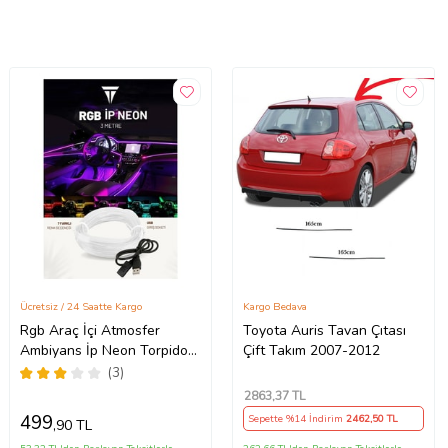
Ücretsiz / 24 Saatte Kargo
Kargo Bedava
Rgb Araç İçi Atmosfer
Toyota Auris Tavan Çıtası
Ambiyans İp Neon Torpido
Çift Takım 2007-2012
Led 3 Metre USB Girişli
(3)
2863
,37 TL
499
Sepette %14 İndirim
2462
,50 TL
,90 TL