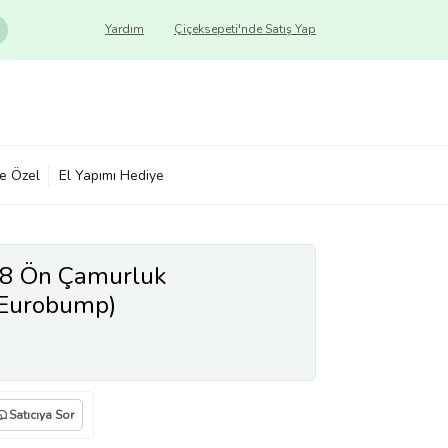
Yardım
Çiçeksepeti'nde Satış Yap
ye Özel
El Yapımı Hediye
08 Ön Çamurluk
(Eurobump)
Satıcıya Sor