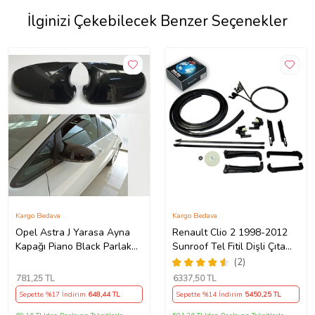
İlginizi Çekebilecek Benzer Seçenekler
Kargo Bedava
Kargo Bedava
Opel Astra J Yarasa Ayna
Renault Clio 2 1998-2012
Kapağı Piano Black Parlak
Sunroof Tel Fitil Dişli Çıta
Siyah
Ayak Seti
(2)
781
,25 TL
6337
,50 TL
Sepette %17 İndirim
648
,44 TL
Sepette %14 İndirim
5450
,25 TL