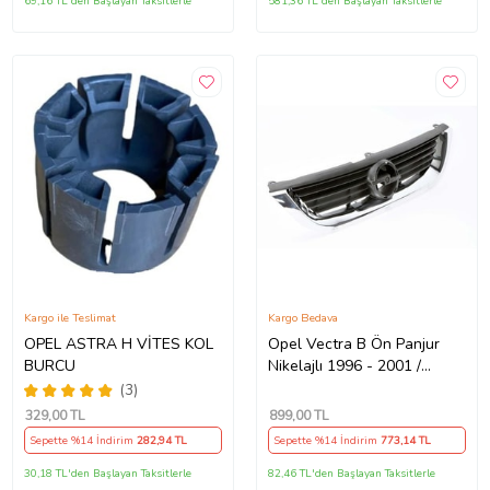
69,16 TL'den Başlayan Taksitlerle
581,36 TL'den Başlayan Taksitlerle
Kargo ile Teslimat
Kargo Bedava
OPEL ASTRA H VİTES KOL
Opel Vectra B Ön Panjur
BURCU
Nikelajlı 1996 - 2001 /
6320072 Nikelajlı
(3)
329
,00 TL
899
,00 TL
Sepette %14 İndirim
282
,94 TL
Sepette %14 İndirim
773
,14 TL
30,18 TL'den Başlayan Taksitlerle
82,46 TL'den Başlayan Taksitlerle