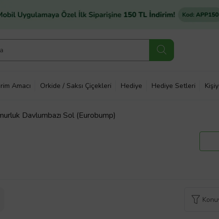
rim Amacı
Orkide / Saksı Çiçekleri
Hediye
Hediye Setleri
Kişi
urluk Davlumbazı Sol (Eurobump)
Konuy