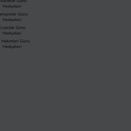
vukatlar Günü
Hediyeleri
emşireler Günü
Hediyeleri
Eczacılık Günü
Hediyeleri
ş Hekimleri Günü
Hediyeleri