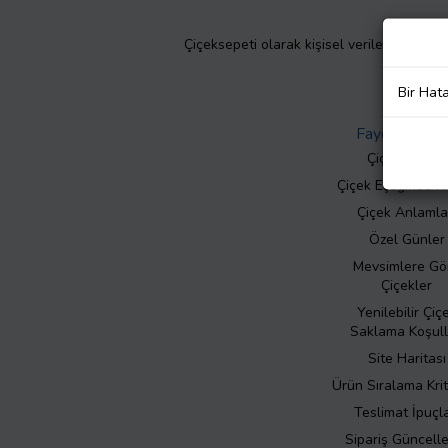
Çiçeksepeti olarak kişisel verilerinizin giz
Bir Hat
Faydalı Bilgil
Çiçek Bakımı
Çiçek Eşliğinde N
Çiçek Anlamla
Özel Günler
Mevsimlere Gö
Çiçekler
Yenilebilir Çiç
Saklama Koşull
Site Haritası
Ürün Sıralama Krit
Teslimat İpuçla
Sipariş Güncell