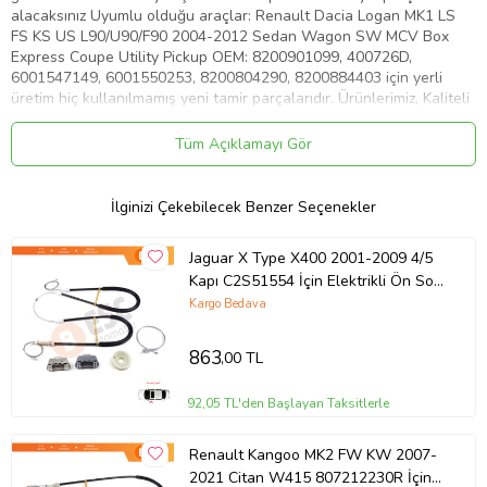
alacaksınız Uyumlu olduğu araçlar: Renault Dacia Logan MK1 LS
FS KS US L90/U90/F90 2004-2012 Sedan Wagon SW MCV Box
Express Coupe Utility Pickup OEM: 8200901099, 400726D,
6001547149, 6001550253, 8200804290, 8200884403 için yerli
üretim hiç kullanılmamış yeni tamir parçalarıdır. Ürünlerimiz, Kaliteli
Yerli Üretim Yan Sanayii Ürünüdür, OEM Numaraları Sadece
Referans İçindir. Lütfen satın almadan önce kendi parçanızı bizim
Tüm Açıklamayı Gör
ürün resimleri ile kıyaslayınız.
Ürün Kodu:
kcm59206885
İlginizi Çekebilecek Benzer Seçenekler
Jaguar X Type X400 2001-2009 4/5
Kapı C2S51554 İçin Elektrikli Ön Sol
Cam Kriko Tamir Seti
Kargo Bedava
863
,00 TL
92,05 TL'den Başlayan Taksitlerle
Renault Kangoo MK2 FW KW 2007-
2021 Citan W415 807212230R İçin