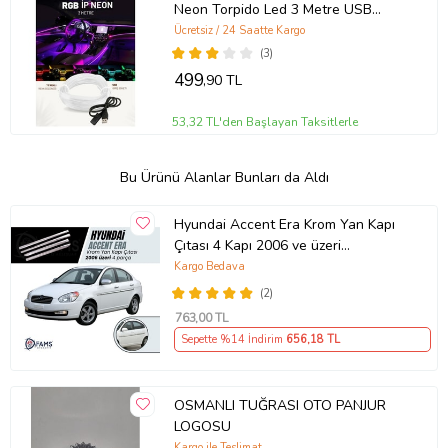
Neon Torpido Led 3 Metre USB
Girişli
Ücretsiz / 24 Saatte Kargo
(3)
499
,90 TL
53,32 TL'den Başlayan Taksitlerle
Bu Ürünü Alanlar Bunları da Aldı
Hyundai Accent Era Krom Yan Kapı
Çıtası 4 Kapı 2006 ve üzeri
Paslanmaz Çelik
Kargo Bedava
(2)
763
,00 TL
Sepette %14 İndirim
656
,18 TL
OSMANLI TUĞRASI OTO PANJUR
LOGOSU
Kargo ile Teslimat