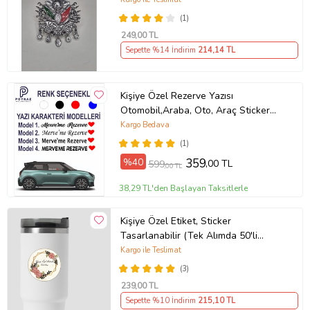
(1)
249
,00 TL
Sepette %14 İndirim
214
,14 TL
Kişiye Özel Rezerve Yazısı
Otomobil,Araba, Oto, Araç Sticker
(Parlak Beyaz)
Kargo Bedava
(1)
%40
359
,00 TL
599
,00 TL
38,29 TL'den Başlayan Taksitlerle
Kişiye Özel Etiket, Sticker
Tasarlanabilir (Tek Alımda 50'li
Gönderim Yapılmaktadır)
Kargo ile Teslimat
(3)
239
,00 TL
Sepette %10 İndirim
215
,10 TL