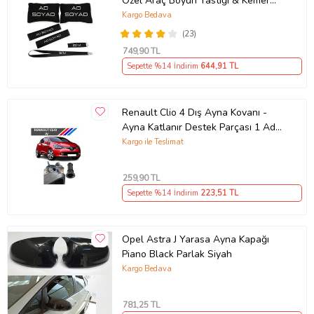
Özel Araç Boyun Yastığı & Kemer
Pedi Hediye Seti
Kargo Bedava
(23)
749
,90 TL
Sepette %14 İndirim
644
,91 TL
Renault Clio 4 Dış Ayna Kovanı -
Ayna Katlanır Destek Parçası 1 Adet
490307706 M3625
Kargo ile Teslimat
259
,90 TL
Sepette %14 İndirim
223
,51 TL
Opel Astra J Yarasa Ayna Kapağı
Piano Black Parlak Siyah
Kargo Bedava
781
,25 TL