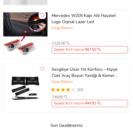
Mercedes W205 Kapı Altı Hayalet
Logo Orjinal Lazer Led
Kargo Bedava
1125
,00 TL
Sepette %14 İndirim
967
,50 TL
Sevgiliye Uzun Yol Konforu – Kişiye
Özel Araç Boyun Yastığı & Kemer
Pedi Hediye Seti
Kargo Bedava
(23)
749
,90 TL
Sepette %14 İndirim
644
,91 TL
Son Gezdikleriniz