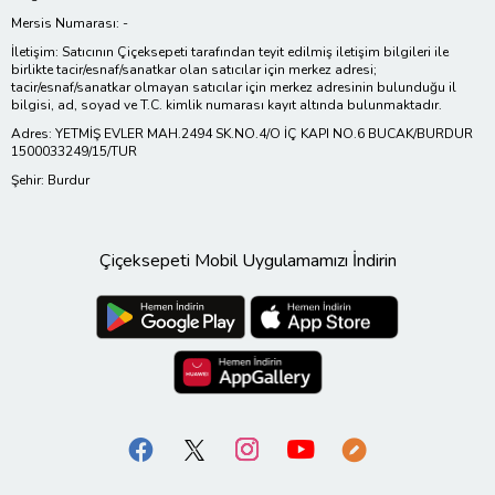
Mersis Numarası: -
İletişim: Satıcının Çiçeksepeti tarafından teyit edilmiş iletişim bilgileri ile
birlikte tacir/esnaf/sanatkar olan satıcılar için merkez adresi;
tacir/esnaf/sanatkar olmayan satıcılar için merkez adresinin bulunduğu il
bilgisi, ad, soyad ve T.C. kimlik numarası kayıt altında bulunmaktadır.
Adres: YETMİŞ EVLER MAH.2494 SK.NO.4/O İÇ KAPI NO.6 BUCAK/BURDUR
1500033249/15/TUR
Şehir: Burdur
Çiçeksepeti Mobil Uygulamamızı İndirin