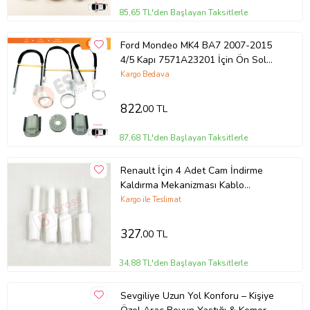
85,65 TL'den Başlayan Taksitlerle
Ford Mondeo MK4 BA7 2007-2015
4/5 Kapı 7571A23201 İçin Ön Sol
Kapı Cam Kriko Tamir Seti
Kargo Bedava
822
,00 TL
87,68 TL'den Başlayan Taksitlerle
Renault İçin 4 Adet Cam İndirme
Kaldırma Mekanizması Kablo
Dübelleri
Kargo ile Teslimat
327
,00 TL
34,88 TL'den Başlayan Taksitlerle
Sevgiliye Uzun Yol Konforu – Kişiye