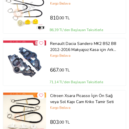
Ön Sol Kapı Cam Kriko Tamir Seti
Kargo Bedava
810
,00 TL
86,39 TL'den Başlayan Taksitlerle
Renault Dacia Sandero MK2 B52 B8
2012-2016 Makyajsız Kasa için Arka
Sağ Sol Tampon İç Bağlantı Ayağı
Kargo Bedava
667
,00 TL
71,14 TL'den Başlayan Taksitlerle
Citroen Xsara Picasso İçin Ön Sağ
veya Sol Kapı Cam Kriko Tamir Seti
Kargo Bedava
803
,00 TL