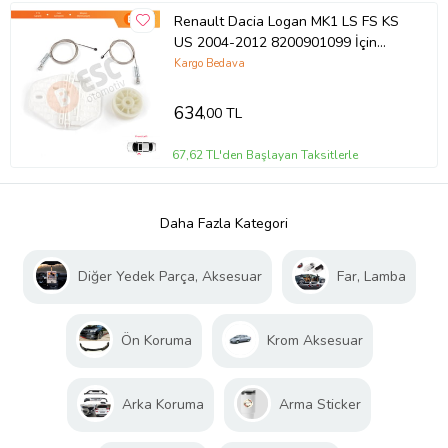
Renault Dacia Logan MK1 LS FS KS
US 2004-2012 8200901099 İçin
Elektrikli Ön Sol Cam Kriko Tamir
Kargo Bedava
Seti
634
,00 TL
67,62 TL'den Başlayan Taksitlerle
Daha Fazla Kategori
Diğer Yedek Parça, Aksesuar
Far, Lamba
Ön Koruma
Krom Aksesuar
Arka Koruma
Arma Sticker