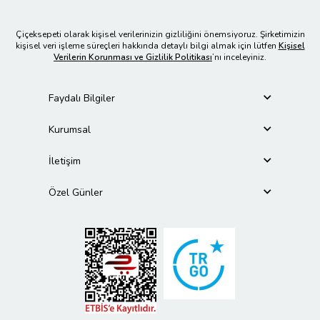
Çiçeksepeti olarak kişisel verilerinizin gizliliğini önemsiyoruz. Şirketimizin
kişisel veri işleme süreçleri hakkında detaylı bilgi almak için lütfen
Kişisel
Verilerin Korunması ve Gizlilik Politikası
’nı inceleyiniz.
Faydalı Bilgiler
Kurumsal
İletişim
Özel Günler