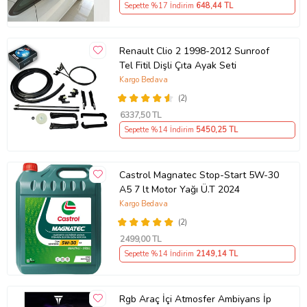
Sepette %17 İndirim
648
,44 TL
Renault Clio 2 1998-2012 Sunroof
Tel Fitil Dişli Çıta Ayak Seti
Kargo Bedava
(2)
6337
,50 TL
Sepette %14 İndirim
5450
,25 TL
Castrol Magnatec Stop-Start 5W-30
A5 7 lt Motor Yağı Ü.T 2024
Kargo Bedava
(2)
2499
,00 TL
Sepette %14 İndirim
2149
,14 TL
Rgb Araç İçi Atmosfer Ambiyans İp