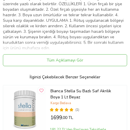
üzerinde yazılı olarak belirtilir. ÖZELLİKLERİ 1. Ürün fırçalı bir şişe
boyadan oluşmaktadır. 2. Özel fırçalı şişesiyle her an kullanıma
hazırdır. 3. Boya uzun ömürlüdür ve tekrar tekrar kullanabilir. 4.
Suya karşı dayanıklıdır. UYGULAMA 1. Rötuş uygulanacak bölgeyi
silerek ıslaklık ve kirden arındırın. 2. Kullanım öncesi şişeleri iyice
çalkalayın. 3. Şişenin içerdiği boyayı taşırmadan hasarlı bölgeye
sürün ve kurumaya bırakın. 4. Rötuş boyası uygulandıktan ve
kuruduktan sonra verniği uygulayabilirsiniz. 5. Bir sonraki kullanım
için ürünü muhafaza edin.
Ürün Kodu:
kcm16726450
Tüm Açıklamayı Gör
İlginizi Çekebilecek Benzer Seçenekler
Bianca Stella Su Bazlı Saf Akrilik
Boya 1 Lt Beyaz
Kargo Bedava
(1)
1699
,00 TL
181,22 TL'den Başlayan Taksitlerle