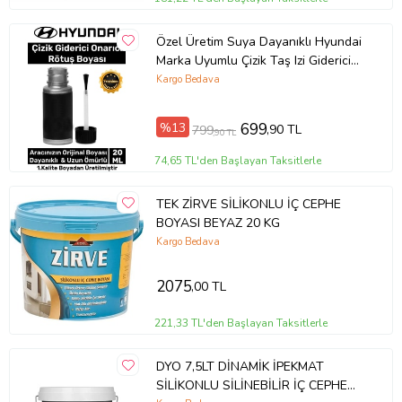
Özel Üretim Suya Dayanıklı Hyundai
Marka Uyumlu Çizik Taş Izi Giderici
Onarıcı 20ml Oto Rötuş Boyası
Kargo Bedava
%13
699
,90 TL
799
,90 TL
74,65 TL'den Başlayan Taksitlerle
TEK ZİRVE SİLİKONLU İÇ CEPHE
BOYASI BEYAZ 20 KG
Kargo Bedava
2075
,00 TL
221,33 TL'den Başlayan Taksitlerle
DYO 7,5LT DİNAMİK İPEKMAT
SİLİKONLU SİLİNEBİLİR İÇ CEPHE