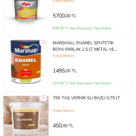
DUVAR BOYASI (4717) LİLYUM
Kargo Bedava
PEMBE
5700
,00 TL
608,00 TL'den Başlayan Taksitlerle
MARSHALL ENAMEL SENTETİK
BOYA PARLAK 2.5 LT METAL VE
AHŞAP BOYASI YAĞLI BOYA (Altın
Kargo Bedava
Sarı)
1495
,00 TL
159,46 TL'den Başlayan Taksitlerle
TEK TAŞ VERNİK SU BAZLI 0,75 LT
Kargo Bedava
450
,00 TL