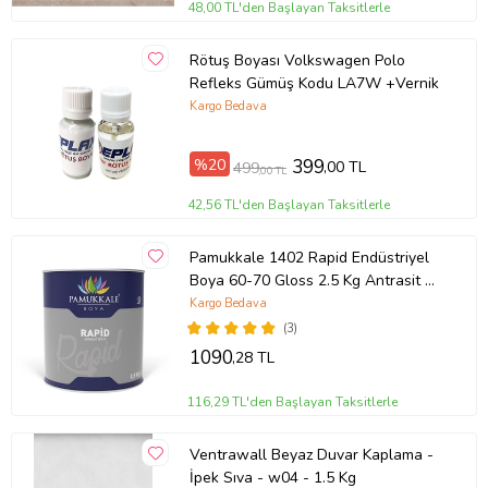
48,00 TL'den Başlayan Taksitlerle
Rötuş Boyası Volkswagen Polo
Refleks Gümüş Kodu LA7W +Vernik
Kargo Bedava
%20
399
,00 TL
499
,00 TL
42,56 TL'den Başlayan Taksitlerle
Pamukkale 1402 Rapid Endüstriyel
Boya 60-70 Gloss 2.5 Kg Antrasit Gri
Ral 7016
Kargo Bedava
(3)
1090
,28 TL
116,29 TL'den Başlayan Taksitlerle
Ventrawall Beyaz Duvar Kaplama -
İpek Sıva - w04 - 1.5 Kg