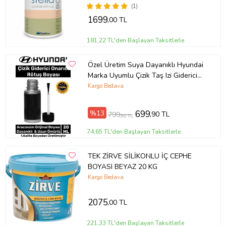
(1)
1699
,00 TL
181,22 TL'den Başlayan Taksitlerle
Özel Üretim Suya Dayanıklı Hyundai
Marka Uyumlu Çizik Taş Izi Giderici
Onarıcı 20ml Oto Rötuş Boyası
Kargo Bedava
%13
699
,90 TL
799
,90 TL
74,65 TL'den Başlayan Taksitlerle
TEK ZİRVE SİLİKONLU İÇ CEPHE
BOYASI BEYAZ 20 KG
Kargo Bedava
2075
,00 TL
221,33 TL'den Başlayan Taksitlerle