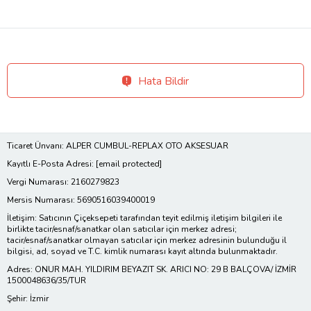
Hata Bildir
Ticaret Ünvanı: ALPER CUMBUL-REPLAX OTO AKSESUAR
Kayıtlı E-Posta Adresi:
[email protected]
Vergi Numarası: 2160279823
Mersis Numarası: 5690516039400019
İletişim: Satıcının Çiçeksepeti tarafından teyit edilmiş iletişim bilgileri ile
birlikte tacir/esnaf/sanatkar olan satıcılar için merkez adresi;
tacir/esnaf/sanatkar olmayan satıcılar için merkez adresinin bulunduğu il
bilgisi, ad, soyad ve T.C. kimlik numarası kayıt altında bulunmaktadır.
Adres: ONUR MAH. YILDIRIM BEYAZIT SK. ARICI NO: 29 B BALÇOVA/ İZMİR
1500048636/35/TUR
Şehir: İzmir