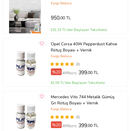
Kargo Bedava
950
,00 TL
101,33 TL'den Başlayan Taksitlerle
Opel Corsa 40W Pepperdust Kahve
Rötuş Boyası + Vernik
Kargo Bedava
(1)
%20
399
,00 TL
499
,00 TL
42,56 TL'den Başlayan Taksitlerle
Mercedes Vito 744 Metalik Gümüş
Gri Rötuş Boyası + Vernik
Kargo Bedava
(1)
%20
399
,00 TL
499
,00 TL