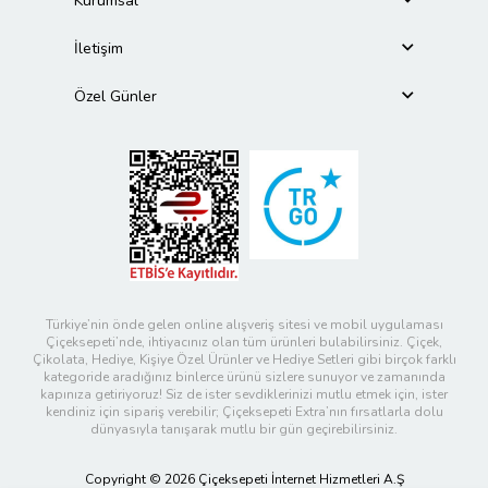
Kurumsal
İletişim
Özel Günler
Türkiye’nin önde gelen online alışveriş sitesi ve mobil uygulaması
Çiçeksepeti’nde, ihtiyacınız olan tüm ürünleri bulabilirsiniz. Çiçek,
Çikolata, Hediye, Kişiye Özel Ürünler ve Hediye Setleri gibi birçok farklı
kategoride aradığınız binlerce ürünü sizlere sunuyor ve zamanında
kapınıza getiriyoruz! Siz de ister sevdiklerinizi mutlu etmek için, ister
kendiniz için sipariş verebilir; Çiçeksepeti Extra’nın fırsatlarla dolu
dünyasıyla tanışarak mutlu bir gün geçirebilirsiniz.
Copyright © 2026 Çiçeksepeti İnternet Hizmetleri A.Ş