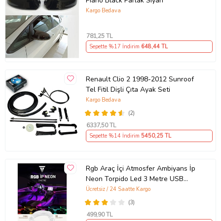
Piano Black Parlak Siyah
Kargo Bedava
781
,25 TL
Sepette %17 İndirim
648
,44 TL
Renault Clio 2 1998-2012 Sunroof
Tel Fitil Dişli Çıta Ayak Seti
Kargo Bedava
(2)
6337
,50 TL
Sepette %14 İndirim
5450
,25 TL
Rgb Araç İçi Atmosfer Ambiyans İp
Neon Torpido Led 3 Metre USB
Girişli
Ücretsiz / 24 Saatte Kargo
(3)
499
,90 TL