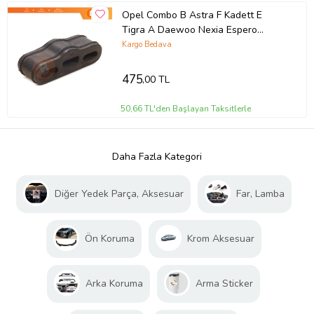
Opel Combo B Astra F Kadett E
Tigra A Daewoo Nexia Espero
852717 İçin Egsoz Arka Askı Kauçuk
Kargo Bedava
Lastiği
475
,00 TL
50,66 TL'den Başlayan Taksitlerle
Daha Fazla Kategori
Diğer Yedek Parça, Aksesuar
Far, Lamba
Ön Koruma
Krom Aksesuar
Arka Koruma
Arma Sticker