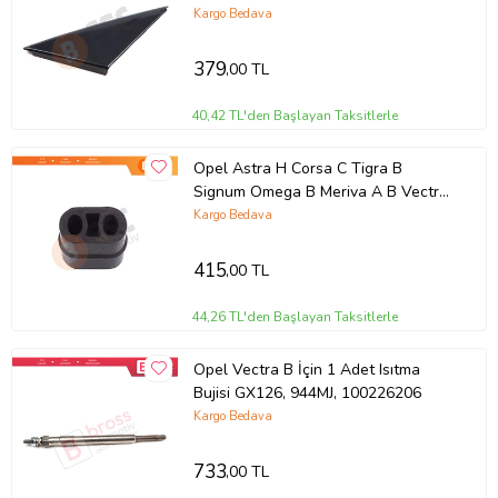
Sağ 90545856
Kargo Bedava
379
,00 TL
40,42 TL'den Başlayan Taksitlerle
Opel Astra H Corsa C Tigra B
Signum Omega B Meriva A B Vectra
B C Alfa Romeo 159 Saab 9 5 İçin
Kargo Bedava
Egsoz Kauçuk Susturucu Askısı
852726
415
,00 TL
44,26 TL'den Başlayan Taksitlerle
Opel Vectra B İçin 1 Adet Isıtma
Bujisi GX126, 944MJ, 100226206
Kargo Bedava
733
,00 TL