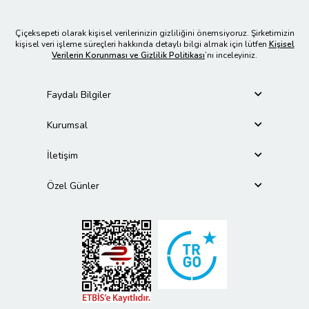
Çiçeksepeti olarak kişisel verilerinizin gizliliğini önemsiyoruz. Şirketimizin
kişisel veri işleme süreçleri hakkında detaylı bilgi almak için lütfen
Kişisel
Verilerin Korunması ve Gizlilik Politikası
’nı inceleyiniz.
Faydalı Bilgiler
Kurumsal
İletişim
Özel Günler