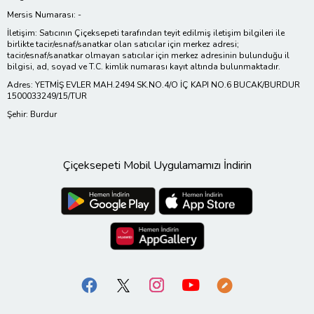
Mersis Numarası: -
İletişim: Satıcının Çiçeksepeti tarafından teyit edilmiş iletişim bilgileri ile
birlikte tacir/esnaf/sanatkar olan satıcılar için merkez adresi;
tacir/esnaf/sanatkar olmayan satıcılar için merkez adresinin bulunduğu il
bilgisi, ad, soyad ve T.C. kimlik numarası kayıt altında bulunmaktadır.
Adres: YETMİŞ EVLER MAH.2494 SK.NO.4/O İÇ KAPI NO.6 BUCAK/BURDUR
1500033249/15/TUR
Şehir: Burdur
Çiçeksepeti Mobil Uygulamamızı İndirin