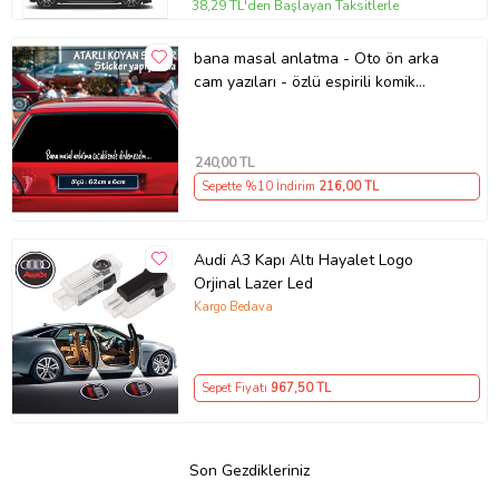
38,29 TL'den Başlayan Taksitlerle
bana masal anlatma - Oto ön arka
cam yazıları - özlü espirili komik
türkçe koyan sözler
240
,00 TL
Sepette %10 İndirim
216
,00 TL
Audi A3 Kapı Altı Hayalet Logo
Orjinal Lazer Led
Kargo Bedava
Sepet Fiyatı
967
,50 TL
Son Gezdikleriniz