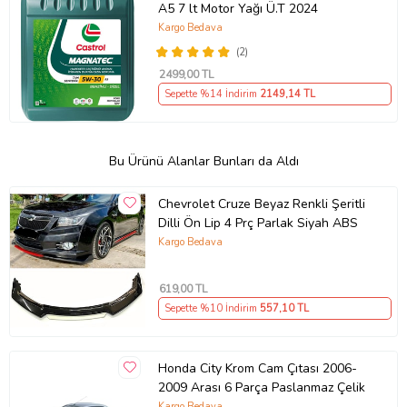
A5 7 lt Motor Yağı Ü.T 2024
Kargo Bedava
(2)
2499
,00 TL
Sepette %14 İndirim
2149
,14 TL
Bu Ürünü Alanlar Bunları da Aldı
Chevrolet Cruze Beyaz Renkli Şeritli
Dilli Ön Lip 4 Prç Parlak Siyah ABS
Kargo Bedava
619
,00 TL
Sepette %10 İndirim
557
,10 TL
Honda City Krom Cam Çıtası 2006-
2009 Arası 6 Parça Paslanmaz Çelik
Kargo Bedava