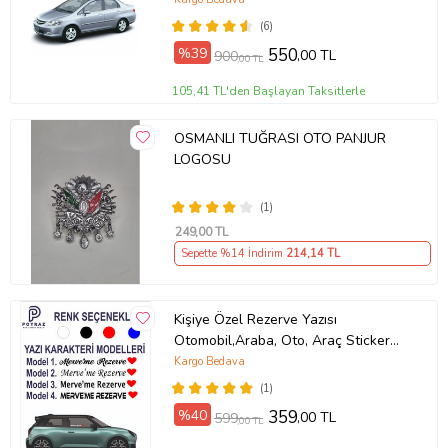
(6)
%39
550
,00 TL
900
,00 TL
105,41 TL'den Başlayan Taksitlerle
OSMANLI TUĞRASI OTO PANJUR
LOGOSU
(1)
249
,00 TL
Sepette %14 İndirim
214
,14 TL
Kişiye Özel Rezerve Yazısı
Otomobil,Araba, Oto, Araç Sticker
(Parlak Beyaz)
Kargo Bedava
(1)
%40
359
,00 TL
599
,00 TL