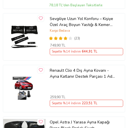
78,18 TL'den Başlayan Taksitlerle
Sevgiliye Uzun Yol Konforu – Kişiye
Özel Araç Boyun Yastığı & Kemer
Pedi Hediye Seti
Kargo Bedava
(23)
749
,90 TL
Sepette %14 İndirim
644
,91 TL
Renault Clio 4 Dış Ayna Kovanı -
Ayna Katlanır Destek Parçası 1 Adet
490307706 M3625
259
,90 TL
Sepette %14 İndirim
223
,51 TL
Opel Astra J Yarasa Ayna Kapağı