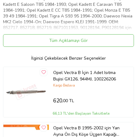
Kadett E Saloon T85 1984-1993; Opel Kadett E Caravan T85
1984-1991; Opel Kadett E CC T85 1984-1991; Opel Monza E T85
39 49 1984-1991; Opel Tigra A S93 95 1994-2000; Daewoo Nexia
MK2 Cielo 1994-On; Daewoo Espero KLEJ 1991-1999. OEM:
852717, 852718, 852719, 8671011953, 90128194, P90128194 için
yerli üretim hiç kullanılmamış yeni tamir parçalarıdır. Ürünlerimiz,
Kaliteli Yerli Üretim Yan Sanayii Ürünüdür, OEM Numaraları Sadece
Tüm Açıklamayı Gör
Referans İçindir. Lütfen satın almadan önce kendi parçanızı bizim
ürün resimleri ile kıyaslayınız.
İlginizi Çekebilecek Benzer Seçenekler
Ürün Kodu:
kcm45479282
Opel Vectra B İçin 1 Adet Isıtma
Bujisi GX126, 944MJ, 100226206
Kargo Bedava
620
,00 TL
66,13 TL'den Başlayan Taksitlerle
Opel Vectra B 1995-2002 için Yan
Ayna Ön Dış Köşe Üçgen Kapağı