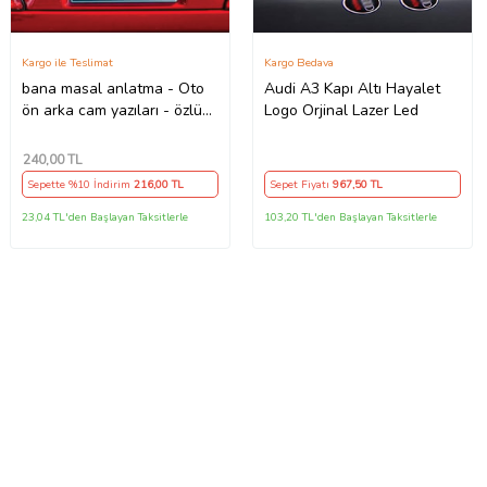
Kargo ile Teslimat
Kargo Bedava
bana masal anlatma - Oto
Audi A3 Kapı Altı Hayalet
ön arka cam yazıları - özlü
Logo Orjinal Lazer Led
espirili komik türkçe koyan
sözler
240
,00 TL
Sepette %10 İndirim
216
,00 TL
Sepet Fiyatı
967
,50 TL
23,04 TL'den Başlayan Taksitlerle
103,20 TL'den Başlayan Taksitlerle