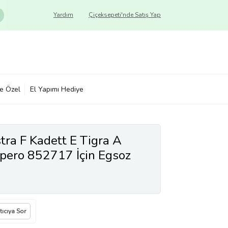
Yardım
Çiçeksepeti'nde Satış Yap
ye Özel
El Yapımı Hediye
ra F Kadett E Tigra A
pero 852717 İçin Egsoz
Lastiği
tıcıya Sor