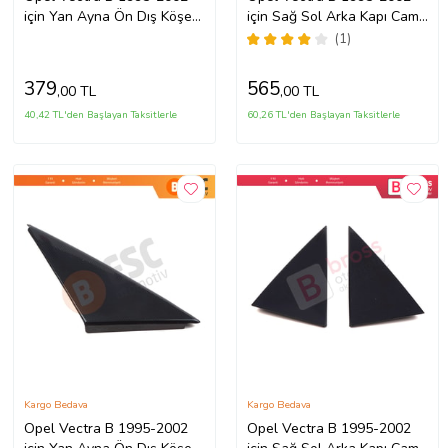
için Yan Ayna Ön Dış Köşe
için Sağ Sol Arka Kapı Cam
Üçgen Kapağı Sol 90545855
Dış Köşe Üçgen Kapağı
(1)
90524879 90524880
379
565
,00 TL
,00 TL
40,42 TL'den Başlayan Taksitlerle
60,26 TL'den Başlayan Taksitlerle
Kargo Bedava
Kargo Bedava
Opel Vectra B 1995-2002
Opel Vectra B 1995-2002