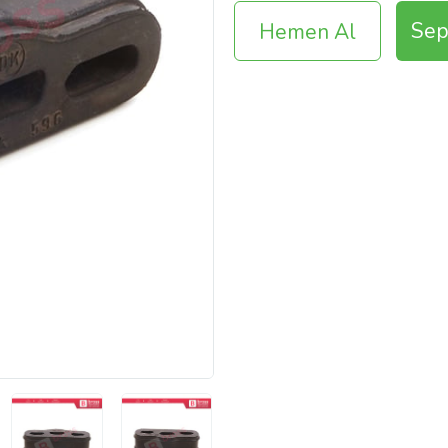
Sep
Hemen Al