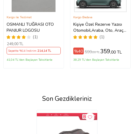
Kargo ile Teslimat
Kargo Bedava
OSMANLI TUĞRASI OTO
Kişiye Özel Rezerve Yazısı
PANJUR LOGOSU
Otomobil,Araba, Oto, Araç
Sticker (Parlak Beyaz)
(1)
(1)
249
,00 TL
359
%40
Sepette %14 İndirim
214
,14 TL
599
,00 TL
,00 TL
41,04 TL'den Başlayan Taksitlerle
38,29 TL'den Başlayan Taksitlerle
Son Gezdikleriniz