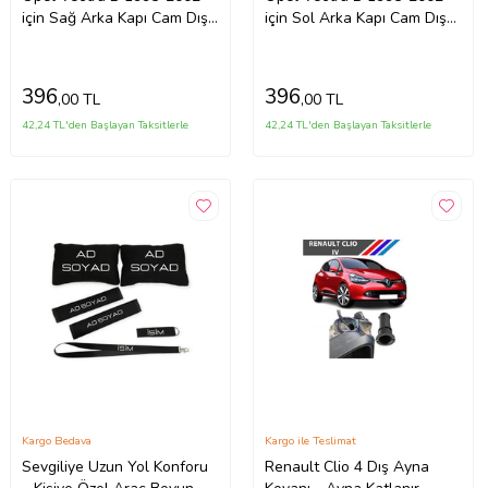
için Sağ Arka Kapı Cam Dış
için Sol Arka Kapı Cam Dış
Köşe Üçgen Kapağı
Köşe Üçgen Kapağı
90524880
90524879
396
396
,00 TL
,00 TL
42,24 TL'den Başlayan Taksitlerle
42,24 TL'den Başlayan Taksitlerle
Kargo Bedava
Kargo ile Teslimat
Sevgiliye Uzun Yol Konforu
Renault Clio 4 Dış Ayna