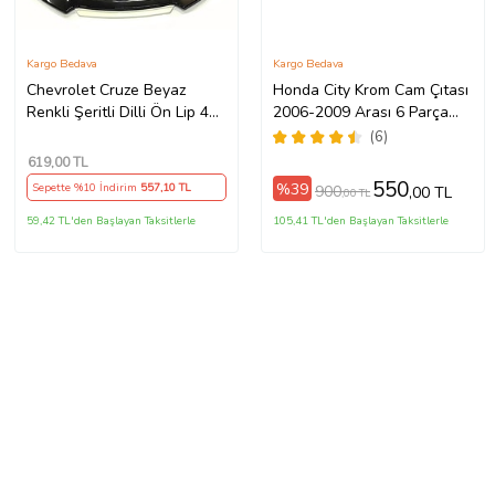
Kargo Bedava
Kargo Bedava
Chevrolet Cruze Beyaz
Honda City Krom Cam Çıtası
Renkli Şeritli Dilli Ön Lip 4
2006-2009 Arası 6 Parça
Prç Parlak Siyah ABS
Paslanmaz Çelik
(6)
619
,00 TL
550
%39
Sepette %10 İndirim
557
,10 TL
900
,00 TL
,00 TL
59,42 TL'den Başlayan Taksitlerle
105,41 TL'den Başlayan Taksitlerle