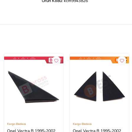
Ürün Kodu:
kcm9943826
Kargo Bedava
Kargo Bedava
Opel Vectra B 1995-2002
Opel Vectra B 1995-2002