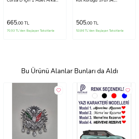
Corsa D için 1 Adet Arka
Kol Körüğü 578794,
Amortisör Takozu 55701429
90331615
665
505
,00 TL
,00 TL
70,93 TL'den Başlayan Taksitlerle
53,86 TL'den Başlayan Taksitlerle
Bu Ürünü Alanlar Bunları da Aldı