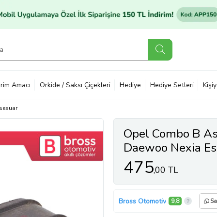
rim Amacı
Orkide / Saksı Çiçekleri
Hediye
Hediye Setleri
Kişi
sesuar
Opel Combo B Ast
Daewoo Nexia Es
Arka Askı Kauçuk 
475
,00 TL
Bross Otomotiv
9,8
Sa