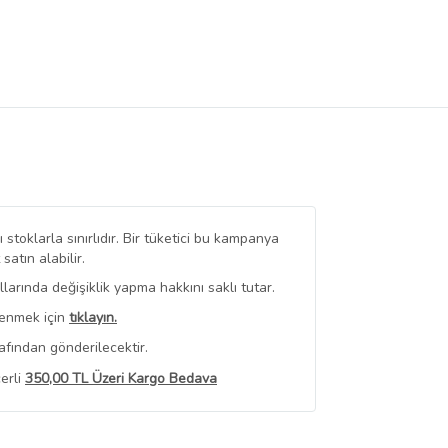
stoklarla sınırlıdır. Bir tüketici bu kampanya
tın alabilir.
arında değişiklik yapma hakkını saklı tutar.
renmek için
tıklayın.
afından gönderilecektir.
erli
350,00 TL Üzeri Kargo Bedava
 Görüntüle
iyat bilgileri, satıcı tarafından