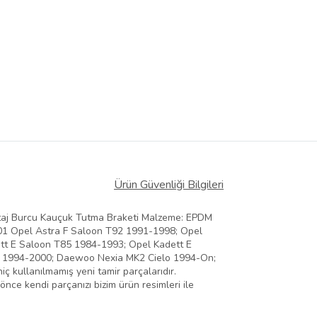
Ürün Güvenliği Bilgileri
taj Burcu Kauçuk Tutma Braketi Malzeme: EPDM
001 Opel Astra F Saloon T92 1991-1998; Opel
tt E Saloon T85 1984-1993; Opel Kadett E
5 1994-2000; Daewoo Nexia MK2 Cielo 1994-On;
kullanılmamış yeni tamir parçalarıdır.
nce kendi parçanızı bizim ürün resimleri ile