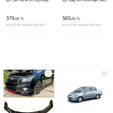
için Yan Ayna Ön Dış Köşe
için Sağ Sol Arka Kapı Cam
Üçgen Kapağı Sol 90545855
Dış Köşe Üçgen Kapağı
90524879 90524880
379
565
,00 TL
,00 TL
40,42 TL'den Başlayan Taksitlerle
60,26 TL'den Başlayan Taksitlerle