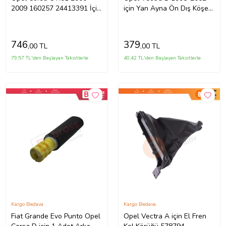
2009 160257 24413391 İçin
için Yan Ayna Ön Dış Köşe
Arka Sağ veya Sol Kapı
Üçgen Kapağı Sağ
Gergi Yayı
90545856
746
379
,00 TL
,00 TL
79,57 TL'den Başlayan Taksitlerle
40,42 TL'den Başlayan Taksitlerle
Kargo Bedava
Kargo Bedava
Fiat Grande Evo Punto Opel
Opel Vectra A için El Fren