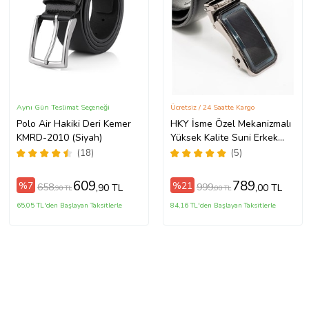
Aynı Gün Teslimat Seçeneği
Ücretsiz / 24 Saatte Kargo
Polo Air Hakiki Deri Kemer
HKY İsme Özel Mekanizmalı
KMRD-2010 (Siyah)
Yüksek Kalite Suni Erkek
Kemer (Siyah)
(18)
(5)
609
789
%7
%21
658
999
,90 TL
,00 TL
,90 TL
,00 TL
65,05 TL'den Başlayan Taksitlerle
84,16 TL'den Başlayan Taksitlerle