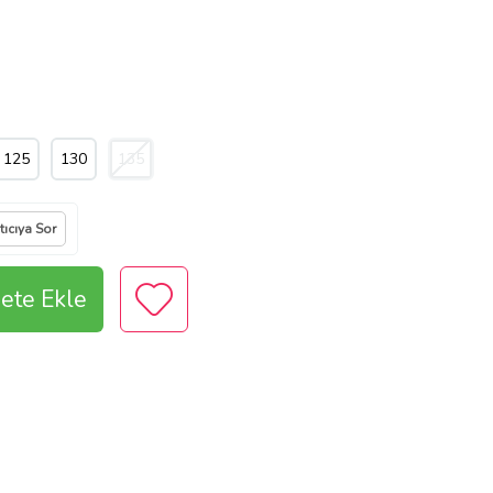
125
130
135
tıcıya Sor
ete Ekle