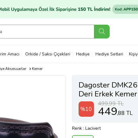
rim Amacı
Orkide / Saksı Çiçekleri
Hediye
Hediye Setleri
Kişi
ye Aksesuarlar
Kemer
Dagoster DMK26-
Deri Erkek Kemer
499,99 TL
449
%10
,88 TL
Renk
: Lacivert