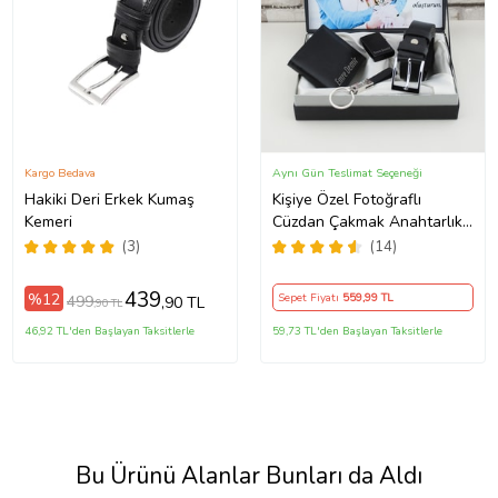
Kargo Bedava
Aynı Gün Teslimat Seçeneği
Hakiki Deri Erkek Kumaş
Kişiye Özel Fotoğraflı
Kemeri
Cüzdan Çakmak Anahtarlık
Ve Kemer Set 2
(3)
(14)
439
%12
Sepet Fiyatı
559
,99 TL
499
,90 TL
,90 TL
46,92 TL'den Başlayan Taksitlerle
59,73 TL'den Başlayan Taksitlerle
Bu Ürünü Alanlar Bunları da Aldı