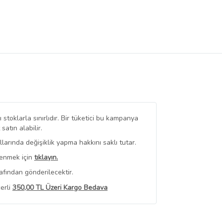
stoklarla sınırlıdır. Bir tüketici bu kampanya
tın alabilir.
arında değişiklik yapma hakkını saklı tutar.
renmek için
tıklayın.
afından gönderilecektir.
erli
350,00 TL Üzeri Kargo Bedava
 Görüntüle
iyat bilgileri, satıcı tarafından