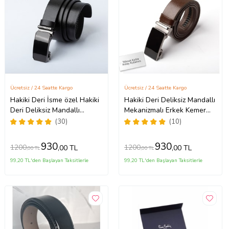
Ücretsiz / 24 Saatte Kargo
Ücretsiz / 24 Saatte Kargo
Hakiki Deri İsme özel Hakiki
Hakiki Deri Deliksiz Mandallı
Deri Deliksiz Mandallı
Mekanizmalı Erkek Kemer
Mekanizmalı Erkek Kemer
İsme Özel çakmak hediyeli
(30)
(10)
İsme Özel çakmak Hediyeli
(Acı Kahve)
930
930
1200
1200
,00 TL
,00 TL
,00 TL
,00 TL
99,20 TL'den Başlayan Taksitlerle
99,20 TL'den Başlayan Taksitlerle