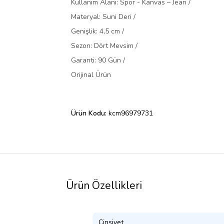
Kullanım Alanı: Spor - Kanvas – Jean /
Materyal: Suni Deri /
Genişlik: 4,5 cm /
Sezon: Dört Mevsim /
Garanti: 90 Gün /
Orijinal Ürün
Ürün Kodu:
kcm96979731
Ürün Özellikleri
Cinsiyet