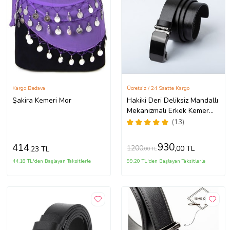
Kargo Bedava
Ücretsiz / 24 Saatte Kargo
Şakira Kemeri Mor
Hakiki Deri Deliksiz Mandallı
Mekanizmalı Erkek Kemer
İsme Özel çakmak hediyeli
(13)
(Siyah)
930
414
1200
,00 TL
,23 TL
,00 TL
44,18 TL'den Başlayan Taksitlerle
99,20 TL'den Başlayan Taksitlerle