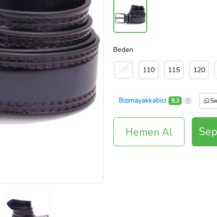
Beden
105
110
115
120
Bizimayakkabici
9,3
Sa
Sep
Hemen Al