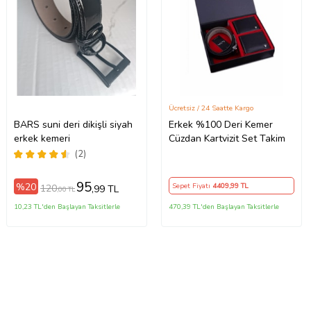
Ücretsiz / 24 Saatte Kargo
BARS suni deri dikişli siyah
Erkek %100 Deri Kemer
erkek kemeri
Cüzdan Kartvizit Set Takim
(2)
95
%20
Sepet Fiyatı
4409
,99 TL
120
,99 TL
,00 TL
10,23 TL'den Başlayan Taksitlerle
470,39 TL'den Başlayan Taksitlerle