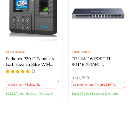
Kargo Bedava
Kargo Bedava
Perkotek P20 ID Parmak izi
TP-LINK 16-PORT TL-
kart okuyucu Şifre WİFİ
SG116 GIGABIT
Personel Takip Cihazı
YÖNETİLEMEZ SWITCH
(1)
3141
,35 TL
Sepet Fiyatı
7615
,31 TL
Sepette %7 İndirim
2925
,54 TL
812,29 TL'den Başlayan Taksitlerle
312,05 TL'den Başlayan Taksitlerle