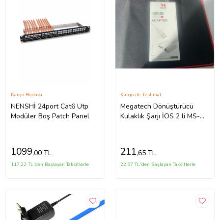
Kargo Bedava
Kargo ile Teslimat
NENSHİ 24port Cat6 Utp
Megatech Dönüştürücü
Modüler Boş Patch Panel
Kulaklık Şarjı İOS 2 li MS-
UC602
1099
211
,00 TL
,65 TL
117,22 TL'den Başlayan Taksitlerle
22,57 TL'den Başlayan Taksitlerle