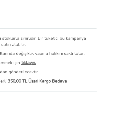
stoklarla sınırlıdır. Bir tüketici bu kampanya
tın alabilir.
arında değişiklik yapma hakkını saklı tutar.
renmek için
tıklayın.
dan gönderilecektir.
erli
350,00 TL Üzeri Kargo Bedava
 Görüntüle
iyat bilgileri, satıcı tarafından