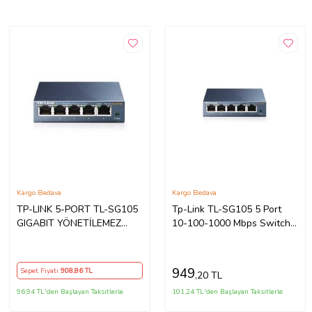
Kargo Bedava
Kargo Bedava
TP-LINK 5-PORT TL-SG105
Tp-Link TL-SG105 5 Port
GIGABIT YÖNETİLEMEZ
10-100-1000 Mbps Switch
SWITCH ÇELİK KASA
Çelik Kasa
949
Sepet Fiyatı
908
,86 TL
,20 TL
96,94 TL'den Başlayan Taksitlerle
101,24 TL'den Başlayan Taksitlerle