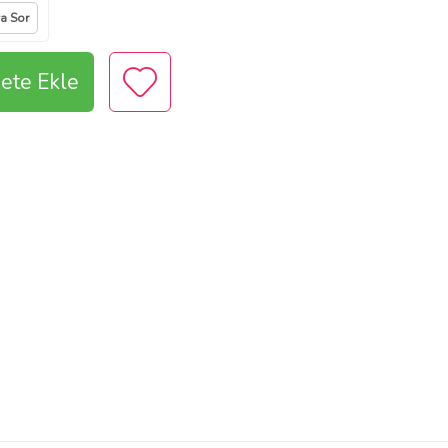
ya Sor
ete Ekle