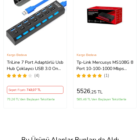
Kargo Bedava
Kargo Bedava
TriLine 7 Port Adaptörlü Usb
Tp-Link Mercusys MS108G 8
Hub Çoklayıcı USB 3.0 On
Port 10-100-1000 Mbps
Off Tuşlu
Switch Plastik Kasa
(4)
(1)
5526
Sepet Fiyatı
743
,07 TL
,25 TL
79,26 TL'den Başlayan Taksitlerle
589,46 TL'den Başlayan Taksitlerle