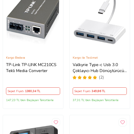
Kargo Bedava
Kargo ile Teslimat
TP-Link TP-LINK MC210CS
Valkyrie Type-c Usb 3.0
Tekli Media Converter
Çoklayıcı Hub Dönüştürücü
Çevirici Macbook, Type C
(2)
USB Çoklayıcı
Sepet Fiyatı
1380
,34 TL
Sepet Fiyatı
349
,86 TL
147,23 TL'den Başlayan Taksitlerle
37,31 TL'den Başlayan Taksitlerle