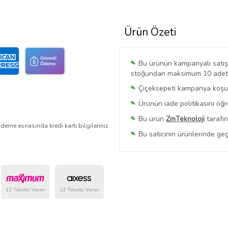
Ürün Özeti
Bu ürünün kampanyalı satışı 
stoğundan maksimum 10 adet sa
Çiçeksepeti kampanya koşull
Ürünün iade politikasını öğ
Bu ürün
ZmTeknoloji
tarafın
deme esnasında kredi kartı bilgileriniz
Bu satıcının ürünlerinde geç
Bu Satıcının
Tüm Ürünlerini
Ürün sayfasında gördüğünüz f
belirlenmektedir.