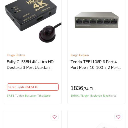
Kargo Bedava
Kargo Bedava
Fully G-538N 4K Ultra HD
Tenda TEF1106P 6 Port 4
Destekli 3 Port Uzaktan
Port Poe+ 10-100 + 2 Port
Kumandalı HDMI Switch
Uplink Switch Çelik Kasa
Çoğaltıcı
Rack Mount
1836
Sepet Fiyatı
354
,53 TL
,74 TL
37,81 TL'den Başlayan Taksitlerle
195,91 TL'den Başlayan Taksitlerle