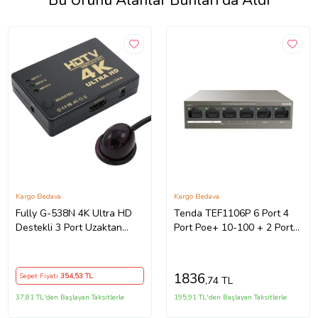
Bu Ürünü Alanlar Bunları da Aldı
Kargo Bedava
Kargo Bedava
Fully G-538N 4K Ultra HD
Tenda TEF1106P 6 Port 4
Destekli 3 Port Uzaktan
Port Poe+ 10-100 + 2 Port
Kumandalı HDMI Switch
Uplink Switch Çelik Kasa
Çoğaltıcı
Rack Mount
1836
Sepet Fiyatı
354
,53 TL
,74 TL
37,81 TL'den Başlayan Taksitlerle
195,91 TL'den Başlayan Taksitlerle