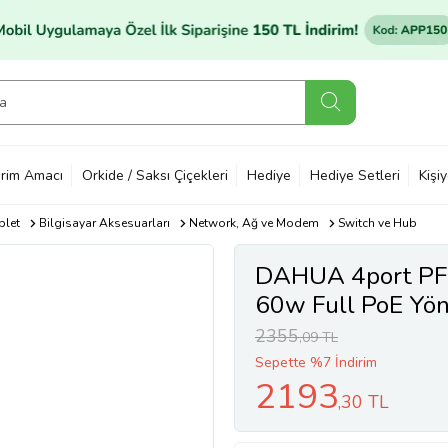
rim Amacı
Orkide / Saksı Çiçekleri
Hediye
Hediye Setleri
Kişi
blet
Bilgisayar Aksesuarları
Network, Ağ ve Modem
Switch ve Hub
DAHUA 4port PF
60w Full PoE Yön
2355
,09 TL
Sepette %7 İndirim
2193
,30 TL