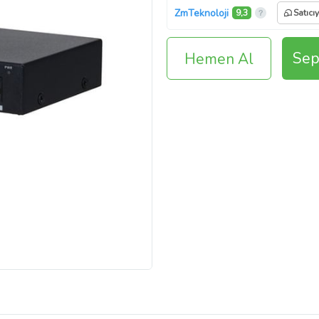
ZmTeknoloji
9,3
Satıcı
Sep
Hemen Al