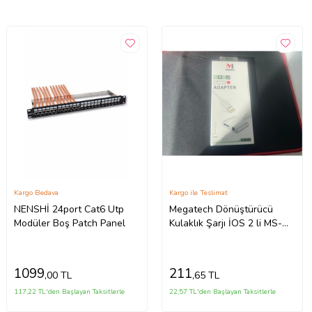
Kargo Bedava
Kargo ile Teslimat
NENSHİ 24port Cat6 Utp
Megatech Dönüştürücü
Modüler Boş Patch Panel
Kulaklık Şarjı İOS 2 li MS-
UC602
1099
211
,00 TL
,65 TL
117,22 TL'den Başlayan Taksitlerle
22,57 TL'den Başlayan Taksitlerle