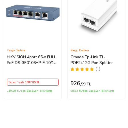
Kargo Bedava
Kargo Bedava
HIKVISION 4port 65w FULL
Omada Tp-Link TL-
PoE DS-3E0106HP-E 10/100
POE2412G Poe Splitter
2X-UPLINK Yönetilemez
(1)
Switch Metal
926
Sepet Fiyatı
1587
,05 TL
,59 TL
169,28 TL'den Başlayan Taksitlerle
98,83 TL'den Başlayan Taksitlerle