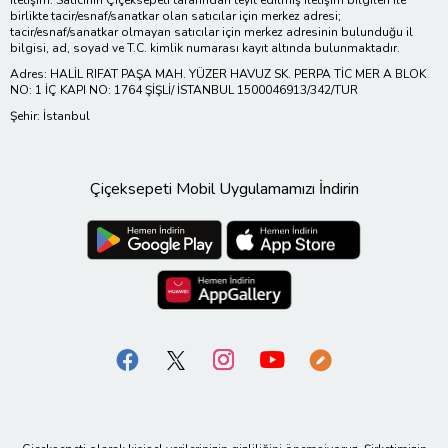
birlikte tacir/esnaf/sanatkar olan satıcılar için merkez adresi;
tacir/esnaf/sanatkar olmayan satıcılar için merkez adresinin bulunduğu il
bilgisi, ad, soyad ve T.C. kimlik numarası kayıt altında bulunmaktadır.
Adres: HALİL RIFAT PAŞA MAH. YÜZER HAVUZ SK. PERPA TİC MER A BLOK
NO: 1 İÇ KAPI NO: 1764 ŞİŞLİ/ İSTANBUL 1500046913/342/TUR
Şehir: İstanbul
Çiçeksepeti Mobil Uygulamamızı İndirin