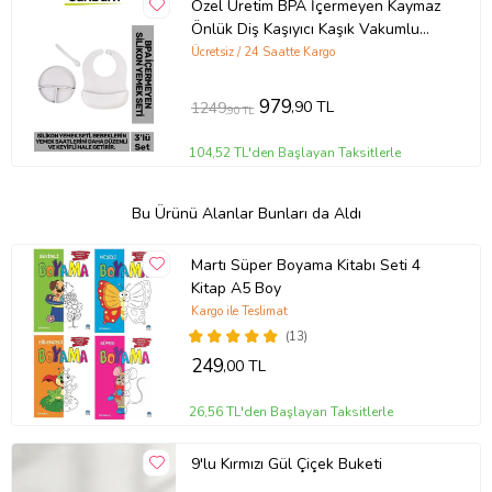
Özel Üretim BPA İçermeyen Kaymaz
Önlük Diş Kaşıyıcı Kaşık Vakumlu
Tabak 3’lü Silikon Gri Yemek Seti
Ücretsiz / 24 Saatte Kargo
979
,90 TL
1249
,90 TL
104,52 TL'den Başlayan Taksitlerle
Bu Ürünü Alanlar Bunları da Aldı
Martı Süper Boyama Kitabı Seti 4
Kitap A5 Boy
Kargo ile Teslimat
(13)
249
,00 TL
26,56 TL'den Başlayan Taksitlerle
9'lu Kırmızı Gül Çiçek Buketi