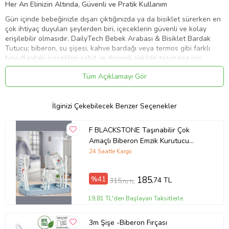
Her An Elinizin Altında, Güvenli ve Pratik Kullanım
Gün içinde bebeğinizle dışarı çıktığınızda ya da bisiklet sürerken en
çok ihtiyaç duyulan şeylerden biri, içeceklerin güvenli ve kolay
erişilebilir olmasıdır. DailyTech Bebek Arabası & Bisiklet Bardak
Tutucu; biberon, su şişesi, kahve bardağı veya termos gibi farklı
boyutlardaki içecekleri sabit ve dengeli şekilde taşımanız için
tasarlanmıştır.
Tüm Açıklamayı Gör
Hem ebeveynler hem de aktif yaşamı seven kullanıcılar için
fonksiyonel bir çözüm sunar. Bebek arabasında yürüyüş yaparken
kahvenizi güvenle taşıyabilir, bisiklet sürerken su şişenize tek
İlginizi Çekebilecek Benzer Seçenekler
hamlede ulaşabilirsiniz.
Çok Yönlü Kullanım
F BLACKSTONE Taşınabilir Çok
Amaçlı Biberon Emzik Kurutucu
Kurutmalık Bebek Çocuk Sağlığı
Bu ürün yalnızca bebek arabaları için değil; bisiklet, scooter, koşu
24 Saatte Kargo
arabası, puset ve hatta bazı tekerlekli sandalyelerle uyumlu olacak
Bulaşıklık Kurutma
şekilde tasarlanmıştır. Günlük hayatın farklı senaryolarında pratiklik
%41
185
,74 TL
315
sağlar.
,70 TL
Güçlü Sabitleme Mekanizması
19,81 TL'den Başlayan Taksitlerle
Ayarlanabilir sıkma aparatı sayesinde farklı kalınlıktaki boru ve
3m Şişe -Biberon Fırçası