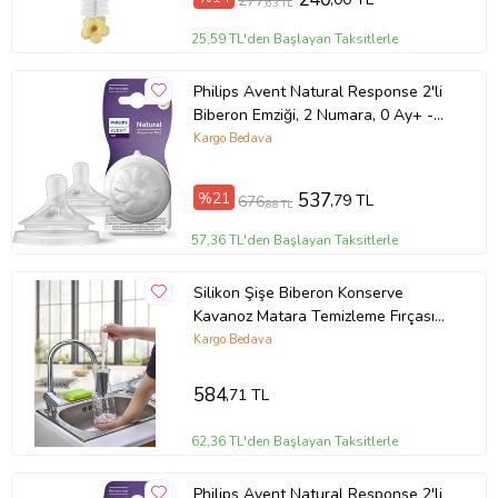
Günlük Hayatta Sağladığı
277
,63 TL
Avantajlar
25,59 TL'den Başlayan Taksitlerle
Biberonu çantadan çıkarma derdi ortadan kalkar
Philips Avent Natural Response 2'li
Sürüş sırasında güvenli erişim sağlar
Biberon Emziği, 2 Numara, 0 Ay+ -
Scy962/02
Kargo Bedava
Ellerinizi serbest bırakır
Dökülme ve devrilme riskini azaltır
%21
537
,79 TL
676
,88 TL
Uzun yürüyüş ve sürüşlerde konfor sunar
57,36 TL'den Başlayan Taksitlerle
Kimler İçin Uygun?
Silikon Şişe Biberon Konserve
Bebek arabası kullanan ebeveynler
Kavanoz Matara Temizleme Fırçası
Bisiklet sürücüler
Çok Amaçlı Temizleme Fırçası Bpa
Kargo Bedava
Koşu arabası kullanan sporcular
Free (5343)
584
Günlük yürüyüş yapan kullanıcılar
,71 TL
Teknik Özellikler
62,36 TL'den Başlayan Taksitlerle
Malzeme: Dayanıklı plastik
Philips Avent Natural Response 2'li