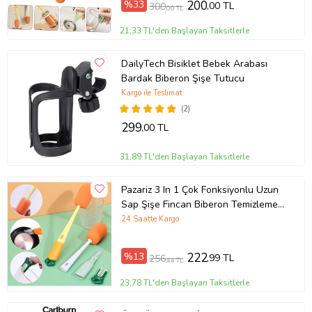
%33
200
,00 TL
300
,00 TL
Çok Fonksiyonlu Bardak Fırçası
21,33 TL'den Başlayan Taksitlerle
DailyTech Bisiklet Bebek Arabası
Bardak Biberon Şişe Tutucu
Kargo ile Teslimat
(2)
299
,00 TL
31,89 TL'den Başlayan Taksitlerle
Pazariz 3 In 1 Çok Fonksiyonlu Uzun
Sap Şişe Fincan Biberon Temizleme
Fırçası
24 Saatte Kargo
%13
222
,99 TL
256
,44 TL
23,78 TL'den Başlayan Taksitlerle