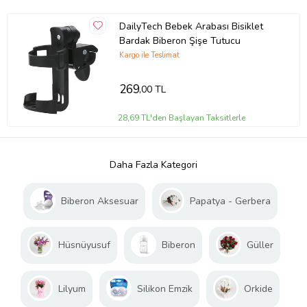
DailyTech Bebek Arabası Bisiklet
Bardak Biberon Şişe Tutucu
Kargo ile Teslimat
269
,00 TL
28,69 TL'den Başlayan Taksitlerle
Daha Fazla Kategori
Biberon Aksesuar
Papatya - Gerbera
Hüsnüyusuf
Biberon
Güller
Lilyum
Silikon Emzik
Orkide