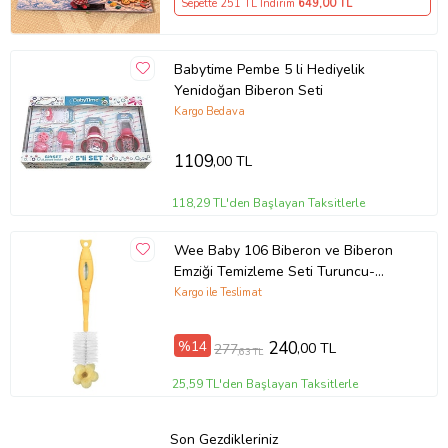
Sepette 251 TL İndirim
649
,00 TL
Babytime Pembe 5 li Hediyelik
Yenidoğan Biberon Seti
Kargo Bedava
1109
,00 TL
118,29 TL'den Başlayan Taksitlerle
Wee Baby 106 Biberon ve Biberon
Emziği Temizleme Seti Turuncu-
8690797111069 (Karışık)
Kargo ile Teslimat
%14
240
,00 TL
277
,63 TL
25,59 TL'den Başlayan Taksitlerle
Son Gezdikleriniz