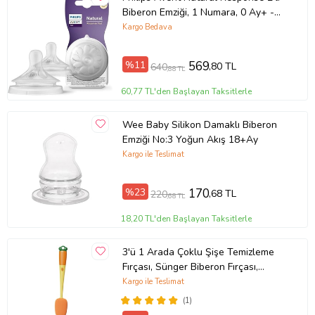
Montaj: Ayarlanabilir sıkma aparatı
Biberon Emziği, 1 Numara, 0 Ay+ -
Scy961/02
Kargo Bedava
Kullanım Alanı: Bebek arabası, bisiklet, scooter vb.
Uyum: Çoğu standart çaplı boru ve tutma kolu
%11
569
,80 TL
640
,88 TL
Günlük hayatın küçük ama önemli konfor detaylarını
önemsiyorsanız, DailyTech Bebek Arabası & Bisiklet Bardak Tutucu
60,77 TL'den Başlayan Taksitlerle
pratikliğiyle fark yaratır. Hareket halindeyken içeceğinize güvenle
ulaşmanın konforunu yaşayın.
Wee Baby Silikon Damaklı Biberon
Ürün Kodu:
kc5723842
Emziği No:3 Yoğun Akış 18+Ay
Kargo ile Teslimat
%23
170
,68 TL
220
,68 TL
18,20 TL'den Başlayan Taksitlerle
3'ü 1 Arada Çoklu Şişe Temizleme
Fırçası, Sünger Biberon Fırçası,
Bardak Kapağı Boşluklu Şişe
Kargo ile Teslimat
Temizleme Fırçası, Su Şişeleri,
(1)
Bardaklar, Bardaklar için Uzun Saplı