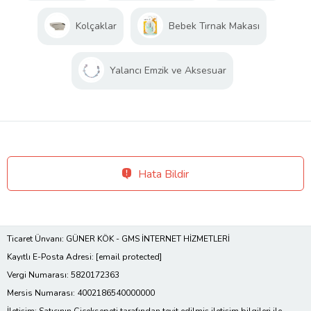
Kolçaklar
Bebek Tırnak Makası
Yalancı Emzik ve Aksesuar
Hata Bildir
Ticaret Ünvanı: GÜNER KÖK - GMS İNTERNET HİZMETLERİ
Kayıtlı E-Posta Adresi:
[email protected]
Vergi Numarası: 5820172363
Mersis Numarası: 4002186540000000
İletişim: Satıcının Çiçeksepeti tarafından teyit edilmiş iletişim bilgileri ile