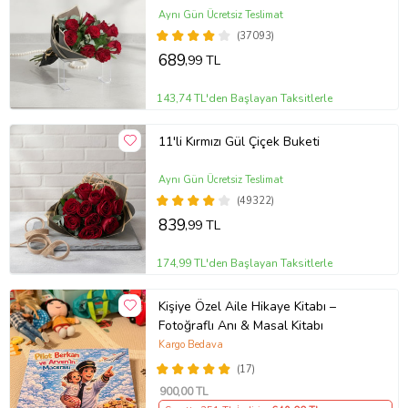
Aynı Gün Ücretsiz Teslimat
(37093)
689
,99 TL
143,74 TL'den Başlayan Taksitlerle
11'li Kırmızı Gül Çiçek Buketi
Aynı Gün Ücretsiz Teslimat
(49322)
839
,99 TL
174,99 TL'den Başlayan Taksitlerle
Kişiye Özel Aile Hikaye Kitabı –
Fotoğraflı Anı & Masal Kitabı
Kargo Bedava
(17)
900
,00 TL