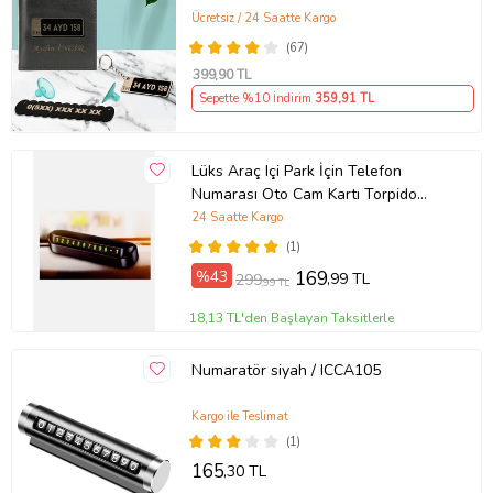
Ücretsiz / 24 Saatte Kargo
(67)
399
,90 TL
Sepette %10 İndirim
359
,91 TL
Lüks Araç Içi Park İçin Telefon
Numarası Oto Cam Kartı Torpido
Üstü Fosforlu Neon Aç-Kapa
24 Saatte Kargo
Numaratör
(1)
%43
169
,99 TL
299
,99 TL
18,13 TL'den Başlayan Taksitlerle
Numaratör siyah / ICCA105
Kargo ile Teslimat
(1)
165
,30 TL