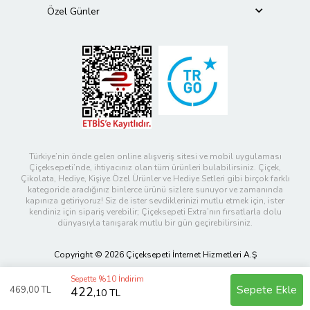
Özel Günler
Türkiye’nin önde gelen online alışveriş sitesi ve mobil uygulaması
Çiçeksepeti’nde, ihtiyacınız olan tüm ürünleri bulabilirsiniz. Çiçek,
Çikolata, Hediye, Kişiye Özel Ürünler ve Hediye Setleri gibi birçok farklı
kategoride aradığınız binlerce ürünü sizlere sunuyor ve zamanında
kapınıza getiriyoruz! Siz de ister sevdiklerinizi mutlu etmek için, ister
kendiniz için sipariş verebilir; Çiçeksepeti Extra’nın fırsatlarla dolu
dünyasıyla tanışarak mutlu bir gün geçirebilirsiniz.
Copyright © 2026 Çiçeksepeti İnternet Hizmetleri A.Ş
Sepette %10 İndirim
Sepete Ekle
469
,00 TL
422
,10 TL