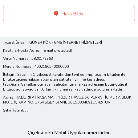
Hata Bildir
Ticaret Ünvanı: GÜNER KÖK - GMS İNTERNET HİZMETLERİ
Kayıtlı E-Posta Adresi:
[email protected]
Vergi Numarası: 5820172363
Mersis Numarası: 4002186540000000
İletişim: Satıcının Çiçeksepeti tarafından teyit edilmiş iletişim bilgileri ile
birlikte tacir/esnaf/sanatkar olan satıcılar için merkez adresi;
tacir/esnaf/sanatkar olmayan satıcılar için merkez adresinin bulunduğu il
bilgisi, ad, soyad ve T.C. kimlik numarası kayıt altında bulunmaktadır.
Adres: HALİL RIFAT PAŞA MAH. YÜZER HAVUZ SK. PERPA TİC MER A BLOK
NO: 1 İÇ KAPI NO: 1764 ŞİŞLİ/ İSTANBUL 1500046913/342/TUR
Şehir: İstanbul
Çiçeksepeti Mobil Uygulamamızı İndirin