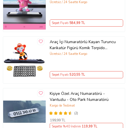
Plaka Yaratıcı Araba Karikatür
Ücretsiz / 24 Saatte Kargo
Sepet Fiyatı
584
,99 TL
Araç İçi Numaratörlü Kayan Turuncu
Karikatür Figürü Komik Torpido
Aksesuarı
Ücretsiz / 24 Saatte Kargo
Sepet Fiyatı
520
,55 TL
Kişiye Özel Araç Numaratörü -
Vantuzlu - Oto Park Numaratörü
Kargo ile Teslimat
(2)
199
,99 TL
Sepette %40 İndirim
119
,99 TL