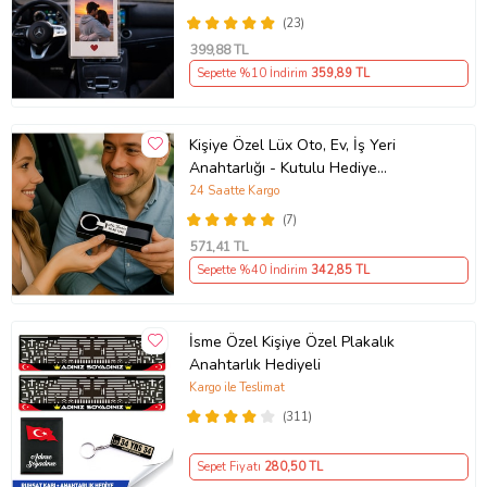
(23)
399
,88 TL
Sepette %10 İndirim
359
,89 TL
Kişiye Özel Lüx Oto, Ev, İş Yeri
Anahtarlığı - Kutulu Hediye
Paketinde
24 Saatte Kargo
(7)
571
,41 TL
Sepette %40 İndirim
342
,85 TL
İsme Özel Kişiye Özel Plakalık
Anahtarlık Hediyeli
Kargo ile Teslimat
(311)
Sepet Fiyatı
280
,50 TL