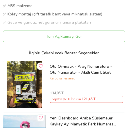
✅ ABS malzeme
✅ Kolay montaj (çift taraflı bant veya mıknatıslı sistem)
✅ Gece ve gündüz net görünür numara plakaları
✅ Gizlenebilir numara sistemi (numaranızı dilediğiniz zaman
kapatabilirsiniz)
Tüm Açıklamayı Gör
Kullanım Alanı:
Otoparklarda, iş yerlerinde veya toplu yaşam alanlarında aracınızın
İlginizi Çekebilecek Benzer Seçenekler
numarasını bırakmak istediğiniz her yerde ideal çözümdür.
Ürün Kodu:
kcm74766777
Oto Qr-matik - Araç Numaratörü -
Oto Numaratör - Akıllı Cam Etiketi
Kargo ile Teslimat
134
,95 TL
Sepette %10 İndirim
121
,45 TL
Yeni Dashboard Araba Süslemeleri
Kaykay Ayı Manyetik Park Numarası