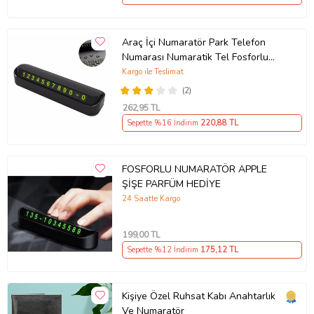
Araç İçi Numaratör Park Telefon
Numarası Numaratik Tel Fosforlu
SİYAH
Kargo ile Teslimat
(2)
262
,95 TL
Sepette %16 İndirim
220
,88 TL
FOSFORLU NUMARATÖR APPLE
ŞİŞE PARFÜM HEDİYE
24 Saatte Kargo
199
,00 TL
Sepette %12 İndirim
175
,12 TL
Kişiye Özel Ruhsat Kabı Anahtarlık
Ve Numaratör