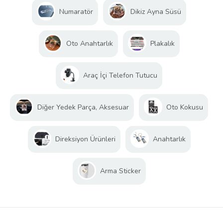
Numaratör
Dikiz Ayna Süsü
Oto Anahtarlık
Plakalık
Araç İçi Telefon Tutucu
Diğer Yedek Parça, Aksesuar
Oto Kokusu
Direksiyon Ürünleri
Anahtarlık
Arma Sticker