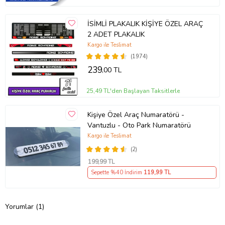
İSİMLİ PLAKALIK KİŞİYE ÖZEL ARAÇ
2 ADET PLAKALIK
Kargo ile Teslimat
(1974)
239
,00 TL
25,49 TL'den Başlayan Taksitlerle
Kişiye Özel Araç Numaratörü -
Vantuzlu - Oto Park Numaratörü
Kargo ile Teslimat
(2)
199
,99 TL
Sepette %40 İndirim
119
,99 TL
Yorumlar (1)