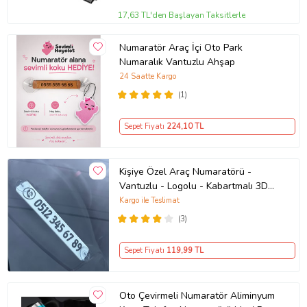
17,63 TL'den Başlayan Taksitlerle
Numaratör Araç İçi Oto Park
Numaralık Vantuzlu Ahşap
24 Saatte Kargo
(1)
Sepet Fiyatı
224
,10 TL
Kişiye Özel Araç Numaratörü -
Vantuzlu - Logolu - Kabartmalı 3D
Baskı - Oto Park Numarator
Kargo ile Teslimat
(3)
Sepet Fiyatı
119
,99 TL
Oto Çevirmeli Numaratör Aliminyum