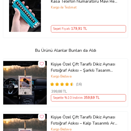
Kasa Telefon Numaratörü Mavi Renk
Metal Kasa Sınırsız Kullanım
Kargo ile Teslimat
Sepet Fiyatı
179
,91 TL
Bu Ürünü Alanlar Bunları da Aldı
Kişiye Özel Çift Taraflı Dikiz Aynası
Fotoğraf Askısı – Şarkılı Tasarım
Araç Süsü
Kargo Bedava
(16)
399
,88 TL
Sepette %10 İndirim
359
,89 TL
Kişiye Özel Çift Taraflı Dikiz Aynası
Fotoğraf Askısı – Kalp Tasarımlı Araç
Süsü
Kargo Bedava