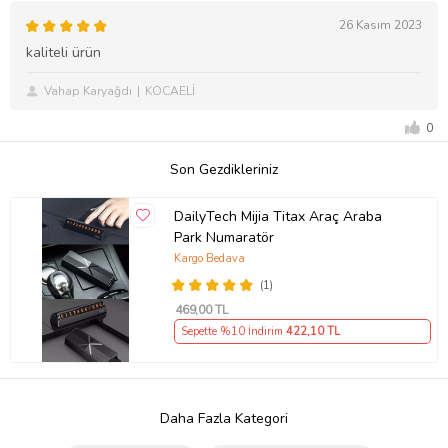
26 Kasım 2023
kaliteli ürün
Vahap Karyağdı
KOCAELİ
0
Son Gezdikleriniz
DailyTech Mijia Titax Araç Araba
Park Numaratör
Kargo Bedava
(1)
469
,00 TL
Sepette %10 İndirim
422
,10 TL
Daha Fazla Kategori