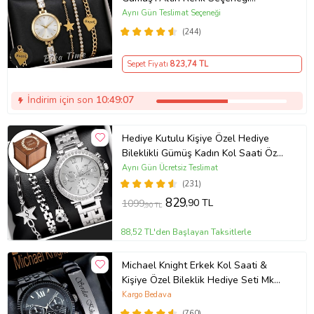
ayarlanabilir kordon Kadın Kol Saati
Aynı Gün Teslimat Seçeneği
BİLEKLİK HEDİYE Altın Renk - Kız
(244)
Arkadaşa hediye (Altın)
Sepet Fiyatı
823
,74 TL
İndirim için son
10:49:06
Hediye Kutulu Kişiye Özel Hediye
Bileklikli Gümüş Kadın Kol Saati Özel
Kutusunda (Gümüş)
Aynı Gün Ücretsiz Teslimat
(231)
829
,90 TL
1099
,90 TL
88,52 TL'den Başlayan Taksitlerle
Michael Knight Erkek Kol Saati &
Kişiye Özel Bileklik Hediye Seti Mk
SiyahİçiGümüş
Kargo Bedava
(760)