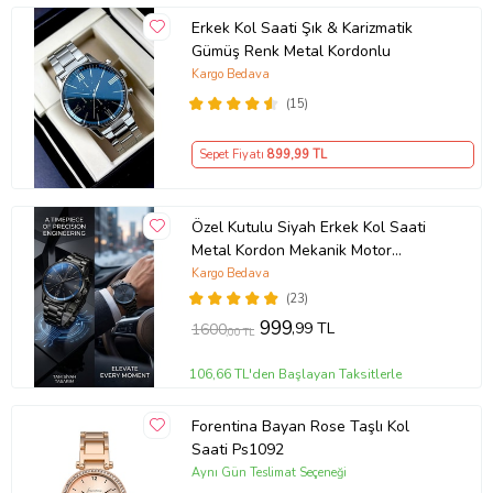
Erkek Kol Saati Şık & Karizmatik
Gümüş Renk Metal Kordonlu
Kargo Bedava
(15)
Sepet Fiyatı
899
,99 TL
Özel Kutulu Siyah Erkek Kol Saati
Metal Kordon Mekanik Motor
Garantili Hediye Kart Notu İle
Kargo Bedava
Gönderilir
(23)
999
,99 TL
1600
,00 TL
106,66 TL'den Başlayan Taksitlerle
Forentina Bayan Rose Taşlı Kol
Saati Ps1092
Aynı Gün Teslimat Seçeneği