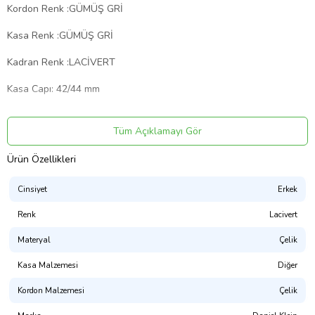
Kordon Renk :GÜMÜŞ GRİ
Kasa Renk :GÜMÜŞ GRİ
Kadran Renk :LACİVERT
Kasa Capı: 42/44 mm
Kasa Metaryale:İYON KAPLAMA
Tüm Açıklamayı Gör
Kordon Metaryali:ÇELİK (KARARMA RENK ATMA YAPMAK )
Ürün Özellikleri
Cam : KRİSTAL / MİNERAL
Su : 3 Atm (30 Mt SUYA DAYANIKLILIK )
Cinsiyet
Erkek
Renk
Lacivert
ÜRÜN 2 YIL GARANTİLİ OLUP / KUTU / CANTA / GARANTİ
BELGESİ İLE GÖNDERİM YAPILMAKTADIR.
Materyal
Çelik
Kasa Malzemesi
Diğer
Kordon Malzemesi
Çelik
Ürün Kodu:
kcm61561102