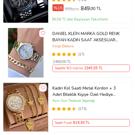
%15
849
,00 TL
999
,00 TL
90,56 TL'den Başlayan Taksitlerle
DANİEL KLEİN MARKA GOLD RENK
BAYAN KADIN SAAT AKSESUAR
BİLEKLİK HEDİYELİ
Kargo Bedava
(17)
2469
,00 TL
Sepette %5 İndirim
2345
,55 TL
Kadın Kol Saati Metal Kordon + 3
Adet Bileklik Kişiye Özel Hediye
Kadına hediye Kız arkadaşa hediye
Aynı Gün Teslimat Seçeneği
(173)
Sepet Fiyatı
819
,90 TL