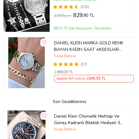
(231)
829
,90 TL
1099
,90 TL
88,52 TL'den Başlayan Taksitlerle
DANİEL KLEİN MARKA GOLD RENK
BAYAN KADIN SAAT AKSESUAR
BİLEKLİK HEDİYELİ
Kargo Bedava
(17)
2469
,00 TL
Sepette %5 İndirim
2345
,55 TL
Son Gezdikleriniz
Daniel Klein Otomatik Mehtap Ve
Güneş Kadranlı Bileklik Hediyeli 3
Atm Erkek Kol Saat FDK.14268.K4
Kargo Bedava
(Beyaz)