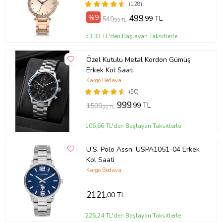
(128)
%9
499
,99 TL
549
,99 TL
53,33 TL'den Başlayan Taksitlerle
Özel Kutulu Metal Kordon Gümüş
Erkek Kol Saati
Kargo Bedava
(50)
999
,99 TL
1500
,00 TL
106,66 TL'den Başlayan Taksitlerle
U.S. Polo Assn. USPA1051-04 Erkek
Kol Saati
Kargo Bedava
2121
,00 TL
226,24 TL'den Başlayan Taksitlerle