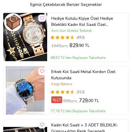
İlginizi Çekebilecek Benzer Seçenekler
Hediye Kutulu Kişiye Özel Hediye
Bileklikli Kadın Kol Saati Özel
Kutusunda (Gold)
Aynı Gün Ücretsiz Teslimat
(453)
829
,90 TL
1349
,00 TL
88,52 TL'den Başlayan Taksitlerle
Erkek Kol Saati Metal Kordon Özel
Kutusunda
Kargo Bedava
(312)
%27
729
,00 TL
999
,00 TL
77,76 TL'den Başlayan Taksitlerle
Kadın Kol Saati + 3 ADET BİLEKLİK-
Gümüş+Altın Renk Seçeneği