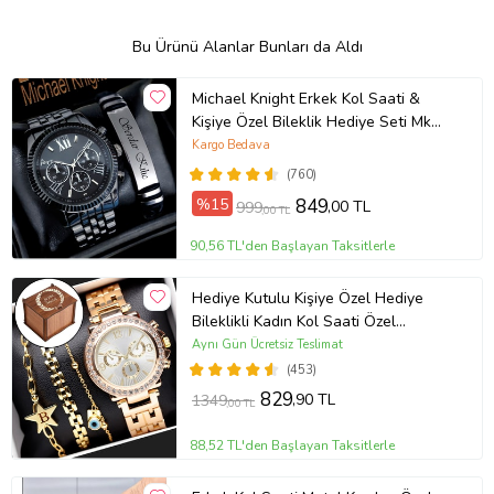
Bu Ürünü Alanlar Bunları da Aldı
Michael Knight Erkek Kol Saati &
Kişiye Özel Bileklik Hediye Seti Mk
SiyahİçiGümüş
Kargo Bedava
(760)
%15
849
,00 TL
999
,00 TL
90,56 TL'den Başlayan Taksitlerle
Hediye Kutulu Kişiye Özel Hediye
Bileklikli Kadın Kol Saati Özel
Kutusunda (Gold)
Aynı Gün Ücretsiz Teslimat
(453)
829
,90 TL
1349
,00 TL
88,52 TL'den Başlayan Taksitlerle