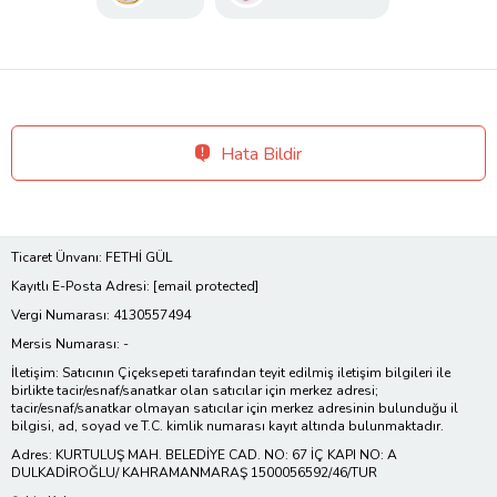
Hata Bildir
Ticaret Ünvanı: FETHİ GÜL
Kayıtlı E-Posta Adresi:
[email protected]
Vergi Numarası: 4130557494
Mersis Numarası: -
İletişim: Satıcının Çiçeksepeti tarafından teyit edilmiş iletişim bilgileri ile
birlikte tacir/esnaf/sanatkar olan satıcılar için merkez adresi;
tacir/esnaf/sanatkar olmayan satıcılar için merkez adresinin bulunduğu il
bilgisi, ad, soyad ve T.C. kimlik numarası kayıt altında bulunmaktadır.
Adres: KURTULUŞ MAH. BELEDİYE CAD. NO: 67 İÇ KAPI NO: A
DULKADİROĞLU/ KAHRAMANMARAŞ 1500056592/46/TUR