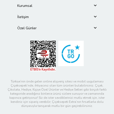
Kurumsal
İletişim
Özel Günler
Türkiye’nin önde gelen online alışveriş sitesi ve mobil uygulaması
Çiçeksepeti’nde, ihtiyacınız olan tüm ürünleri bulabilirsiniz. Çiçek,
Çikolata, Hediye, Kişiye Özel Ürünler ve Hediye Setleri gibi birçok farklı
kategoride aradığınız binlerce ürünü sizlere sunuyor ve zamanında
kapınıza getiriyoruz! Siz de ister sevdiklerinizi mutlu etmek için, ister
kendiniz için sipariş verebilir; Çiçeksepeti Extra’nın fırsatlarla dolu
dünyasıyla tanışarak mutlu bir gün geçirebilirsiniz.