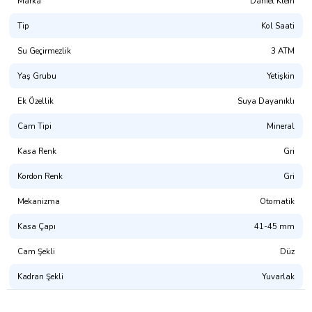
Marka
Daniel Klein
Tip
Kol Saati
Su Geçirmezlik
3 ATM
Yaş Grubu
Yetişkin
Ek Özellik
Suya Dayanıklı
Cam Tipi
Mineral
Kasa Renk
Gri
Kordon Renk
Gri
Mekanizma
Otomatik
Kasa Çapı
41-45 mm
Cam Şekli
Düz
Kadran Şekli
Yuvarlak