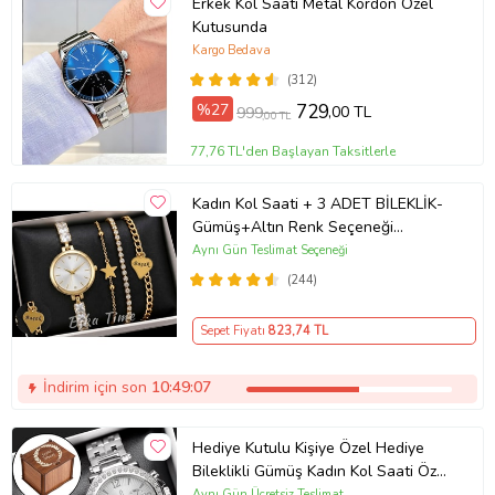
Erkek Kol Saati Metal Kordon Özel
Kutusunda
Kargo Bedava
(312)
%27
729
,00 TL
999
,00 TL
77,76 TL'den Başlayan Taksitlerle
Kadın Kol Saati + 3 ADET BİLEKLİK-
Gümüş+Altın Renk Seçeneği
ayarlanabilir kordon Kadın Kol Saati
Aynı Gün Teslimat Seçeneği
BİLEKLİK HEDİYE Altın Renk - Kız
(244)
Arkadaşa hediye (Altın)
Sepet Fiyatı
823
,74 TL
İndirim için son
10:49:06
Hediye Kutulu Kişiye Özel Hediye
Bileklikli Gümüş Kadın Kol Saati Özel
Kutusunda (Gümüş)
Aynı Gün Ücretsiz Teslimat