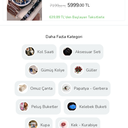
5999
,00 TL
7199
,00 TL
639,89 TL'den Başlayan Taksitlerle
Daha Fazla Kategori
Kol Saati
Aksesuar Seti
Gümüş Kolye
Güller
Omuz Çanta
Papatya - Gerbera
Peluş Buketler
Kelebek Buketi
Kupa
Kek - Kurabiye