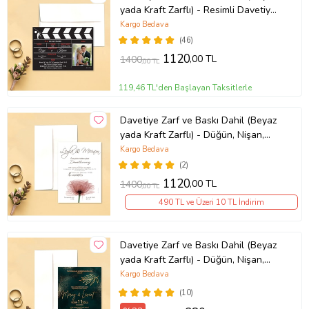
yada Kraft Zarflı) - Resimli Davetiye
- Düğün, Nişan, Nikah, Kına
Kargo Bedava
Davetiyesi (Beyaz)
(46)
1120
,00 TL
1400
,00 TL
119,46 TL'den Başlayan Taksitlerle
Davetiye Zarf ve Baskı Dahil (Beyaz
yada Kraft Zarflı) - Düğün, Nişan,
Nikah, Kına Davetiyesi (Beyaz)
Kargo Bedava
(2)
1120
,00 TL
1400
,00 TL
490 TL ve Üzeri 10 TL İndirim
Davetiye Zarf ve Baskı Dahil (Beyaz
yada Kraft Zarflı) - Düğün, Nişan,
Nikah, Kına Davetiyesi (Beyaz)
Kargo Bedava
(10)