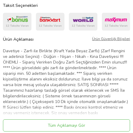
Taksit Seçenekleri
Ürün Açıklaması
Ürün Güvenliği Bilgileri
Davetiye - Zarfı ile Birlikte (Kraft Yada Beyaz Zarflı) (Zarf Rengini
ve adetinizi Seçiniz) - Düğün - Nişan - Nikah - Kına Davetiyesi !!!!
ÖNEMLİ - Sipariş Verirken Doğru Zarfı Seçtiğinizden Emin olunuz!!!
**** Ürün görseldeki gibi zarfı ile gönderilmektedir. **** Ürün
siparişi min. 50 adetten başlamaktadır. *** Sipariş verirken
kişiselliştirme alanını eksiksiz doldurunuz. İlave bilgi ya da sorunuz
varsa bize mesaj yoluyla ulaşabilirsiniz. SATIŞ SONRASI *****
Tasarımınız hazırlanıp taslağı görsel olarak eklenecek ve SMS İle
bilgilendirileceksiniz. ( Sisteme örnek tasarımınızın görseli
eklenecektir.) ( Çiçeksepeti 10 Dk içinde otomatik onaylamaktadır.)
!!! Süreci lütfen takip ediniz. **** Baskı öncesi kontrol etmeniz ve
onay vermeniz istenecek. Siz onay vermeden baskı
başlamayacaktır. **** Onayladığınız şekilde baskıya girecektir, bu
sebeple dikkatli kontrol edip hata ya da eksik yoksa onay veriniz.
Tüm Açıklamayı Gör
**** Davetiye aksesuarlarının davetiyeye uygulanması müşteriye