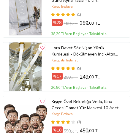
Günü Ayna Yazısı 40 cm
Organizasyon Sticker (Parlak Beyaz)
Kargo Bedava
(1)
%28
359
,00 TL
499
,00 TL
38,29 TL'den Başlayan Taksitlerle
Lora Davet Söz Nişan Yüzük
Kurdelesi - Dökülmeyen İnci-Altın
Yazı-Beyaz (1 Adet) Kırmızı 42271
Kargo ile Teslimat
(5)
%17
249
,00 TL
299
,00 TL
26,56 TL'den Başlayan Taksitlerle
Kişiye Özel Bekarlığa Veda, Kına
Gecesi Damat Yüz Maskesi 10 Adet
(KULLANIMA HAZIR)
Kargo Bedava
(3)
%18
450
,00 TL
550
,00 TL