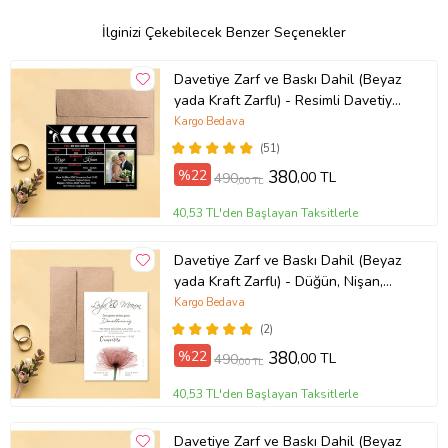
aittir.
İlginizi Çekebilecek Benzer Seçenekler
Ürün Kodu:
kcm10643503
Davetiye Zarf ve Baskı Dahil (Beyaz
yada Kraft Zarflı) - Resimli Davetiye
- Düğün, Nişan, Nikah, Kına
Kargo Bedava
Davetiyesi (Kahverengi)
(51)
%22
380
,00 TL
490
,00 TL
40,53 TL'den Başlayan Taksitlerle
Davetiye Zarf ve Baskı Dahil (Beyaz
yada Kraft Zarflı) - Düğün, Nişan,
Nikah, Kına Davetiyesi (Kahverengi)
Kargo Bedava
(2)
%22
380
,00 TL
490
,00 TL
40,53 TL'den Başlayan Taksitlerle
Davetiye Zarf ve Baskı Dahil (Beyaz