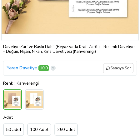
Davetiye Zarf ve Baskı Dahil (Beyaz yada Kraft Zarflı) - Resimli Davetiye
- Düğün, Nişan, Nikah, Kına Davetiyesi (Kahverengi)
Yaren Davetiye
10,0
Satıcıya Sor
Renk
: Kahverengi
Adet
50 adet
100 Adet
250 adet