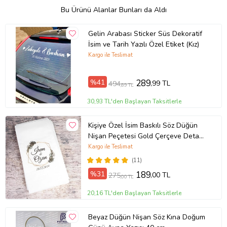
Bu Ürünü Alanlar Bunları da Aldı
Gelin Arabası Sticker Süs Dekoratif
İsim ve Tarih Yazılı Özel Etiket (Kız)
Kargo ile Teslimat
%41
289
,99 TL
494
,89 TL
30,93 TL'den Başlayan Taksitlerle
Kişiye Özel İsim Baskılı Söz Düğün
Nişan Peçetesi Gold Çerçeve Detaylı
20 Adet
Kargo ile Teslimat
(11)
%31
189
,00 TL
275
,00 TL
20,16 TL'den Başlayan Taksitlerle
Beyaz Düğün Nişan Söz Kına Doğum