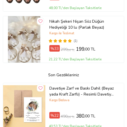
48,00 TL'den Başlayan Taksitlerle
Nikah Şekeri Nişan Söz Düğün
Hediyeliği 10 lu (Parlak Beyaz)
Kargo ile Teslimat
(1)
%33
199
,00 TL
299
,00 TL
21,22 TL'den Başlayan Taksitlerle
Son Gezdikleriniz
Davetiye Zarf ve Baskı Dahil (Beyaz
yada Kraft Zarflı) - Resimli Davetiye
- Düğün, Nişan, Nikah, Kına
Kargo Bedava
Davetiyesi (Kahverengi)
%22
380
,00 TL
490
,00 TL
40,53 TL'den Başlayan Taksitlerle