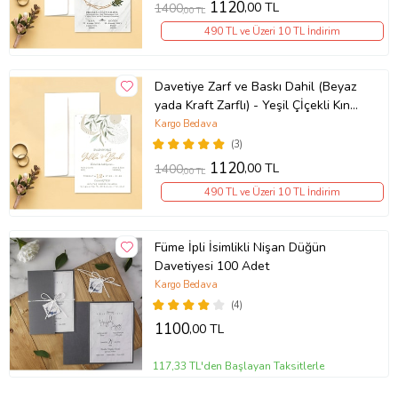
1120
,00 TL
1400
,00 TL
490 TL ve Üzeri 10 TL İndirim
Davetiye Zarf ve Baskı Dahil (Beyaz
yada Kraft Zarflı) - Yeşil Çİçekli Kına,
Nişan, Nikah, Düğün Davetiyesi
Kargo Bedava
(Beyaz)
(3)
1120
,00 TL
1400
,00 TL
490 TL ve Üzeri 10 TL İndirim
Füme İpli İsimlikli Nişan Düğün
Davetiyesi 100 Adet
Kargo Bedava
(4)
1100
,00 TL
117,33 TL'den Başlayan Taksitlerle