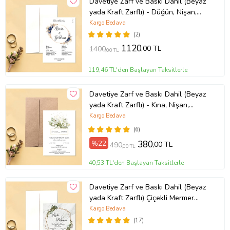
Davetiye Zarf ve Baskı Dahil (Beyaz
yada Kraft Zarflı) - Düğün, Nişan,
Nikah, Kına Davetiyesi (Beyaz)
Kargo Bedava
(2)
1120
,00 TL
1400
,00 TL
119,46 TL'den Başlayan Taksitlerle
Davetiye Zarf ve Baskı Dahil (Beyaz
yada Kraft Zarflı) - Kına, Nişan,
Nikah, Düğün Davetiyesi
Kargo Bedava
(Kahverengi)
(6)
%22
380
,00 TL
490
,00 TL
40,53 TL'den Başlayan Taksitlerle
Davetiye Zarf ve Baskı Dahil (Beyaz
yada Kraft Zarflı) Çiçekli Mermer
Desenli Tasarım Düğün, Nikah, Kına
Kargo Bedava
Nişan Davetiyesi (Beyaz)
(17)