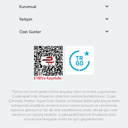
Kurumsal
İletişim
Özel Günler
Türkiye’nin önde gelen online alışveriş sitesi ve mobil uygulaması
Çiçeksepeti’nde, ihtiyacınız olan tüm ürünleri bulabilirsiniz. Çiçek,
Çikolata, Hediye, Kişiye Özel Ürünler ve Hediye Setleri gibi birçok farklı
kategoride aradığınız binlerce ürünü sizlere sunuyor ve zamanında
kapınıza getiriyoruz! Siz de ister sevdiklerinizi mutlu etmek için, ister
kendiniz için sipariş verebilir; Çiçeksepeti Extra’nın fırsatlarla dolu
dünyasıyla tanışarak mutlu bir gün geçirebilirsiniz.