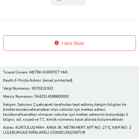
Hata Bildir
Ticaret Ünvanı: METİN HÜRRİYET YAR
Kayıtlı E-Posta Adresi:
[email protected]
Vergi Numarası: 9370231932
Mersis Numarası: 5642514588800001
İletişim: Satıcının Çiçeksepeti tarafından teyit edilmiş iletişim bilgileri ile
birlikte tacir/esnaf/sanatkar olan satıcılar için merkez adresi;
tacir/esnaf/sanatkar olmayan satıcılar için merkez adresinin bulunduğu il
bilgisi, ad, soyad ve T.C. kimlik numarası kayıt altında bulunmaktadır.
Adres: KURTULUŞ MAH. ARKA SK. METIN MERT APT NO: 27 İÇ KAPI NO: 2
LÜLEBURGAZ/ KIRKLARELİ 1500051362/39/TUR