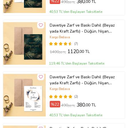
%22
380
,00 TL
490
,00 TL
40,53 TL'den Başlayan Taksitlerle
Davetiye Zarf ve Baskı Dahil (Beyaz
yada Kraft Zarflı) - Düğün, Nişan,
Nikah, Kına Davetiyesi (Kahverengi)
Kargo Bedava
(7)
1120
,00 TL
1400
,00 TL
119,46 TL'den Başlayan Taksitlerle
Davetiye Zarf ve Baskı Dahil (Beyaz
yada Kraft Zarflı) - Düğün, Nişan,
Nikah, Kına Davetiyesi (Kahverengi)
Kargo Bedava
(2)
%22
380
,00 TL
490
,00 TL
40,53 TL'den Başlayan Taksitlerle