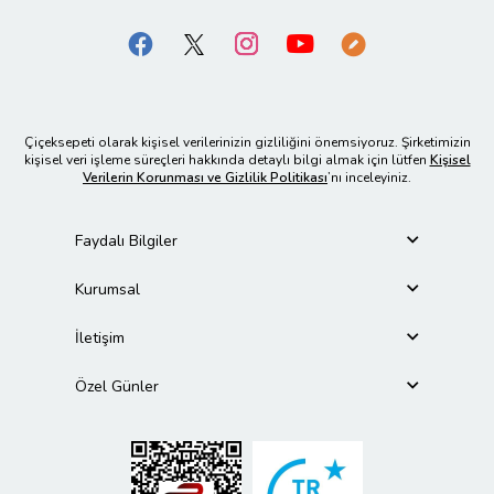
Çiçeksepeti olarak kişisel verilerinizin gizliliğini önemsiyoruz. Şirketimizin
kişisel veri işleme süreçleri hakkında detaylı bilgi almak için lütfen
Kişisel
Verilerin Korunması ve Gizlilik Politikası
’nı inceleyiniz.
Faydalı Bilgiler
Kurumsal
İletişim
Özel Günler