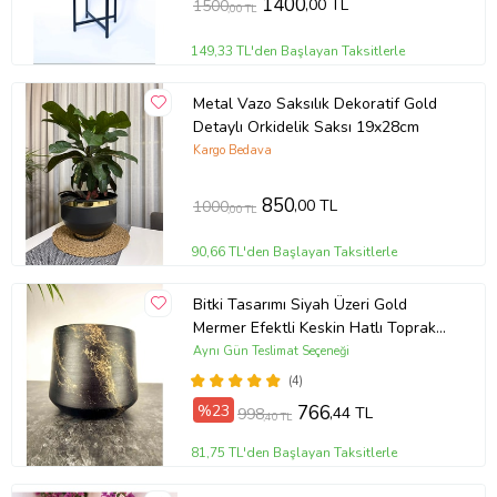
1400
,00 TL
1500
,00 TL
149,33 TL'den Başlayan Taksitlerle
Metal Vazo Saksılık Dekoratif Gold
Detaylı Orkidelik Saksı 19x28cm
Kargo Bedava
850
,00 TL
1000
,00 TL
90,66 TL'den Başlayan Taksitlerle
Bitki Tasarımı Siyah Üzeri Gold
Mermer Efektli Keskin Hatlı Toprak
Saksı Saksılık Salon Çiçeklik - 19 CM
Aynı Gün Teslimat Seçeneği
(4)
%23
766
,44 TL
998
,40 TL
81,75 TL'den Başlayan Taksitlerle