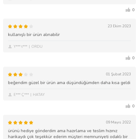
0
23 Ekim 2023
kullanışlı bir ürün alınabilir
Y*** t***
ORDU
0
01 Şubat 2023
beğendim güzel bir ürün ama düşündüğümden daha kısa geldi
E*** Ç***
HATAY
0
09 Mayıs 2022
ürünü hediye gönderdim ama hazırlama ve teslim hızınız
harikaydı çok teşekkür ederim müşteri memnuniyeti odaklı bir