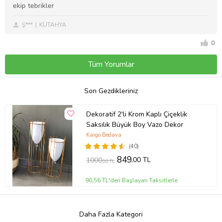
ekip tebrikler
Ş***
KÜTAHYA
0
Tüm Yorumlar
Son Gezdikleriniz
Dekoratif 2'li Krom Kaplı Çiçeklik
Saksılık Büyük Boy Vazo Dekor
Kargo Bedava
(40)
849
,00 TL
1000
,00 TL
90,56 TL'den Başlayan Taksitlerle
Daha Fazla Kategori