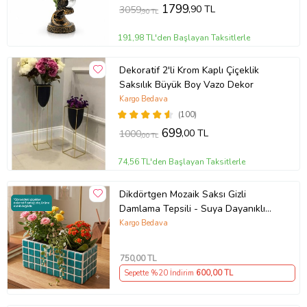
1799
,90 TL
3059
,90 TL
191,98 TL'den Başlayan Taksitlerle
Dekoratif 2'li Krom Kaplı Çiçeklik
Saksılık Büyük Boy Vazo Dekor
Kargo Bedava
(100)
699
,00 TL
1000
,00 TL
74,56 TL'den Başlayan Taksitlerle
Dikdörtgen Mozaik Saksı Gizli
Damlama Tepsili - Suya Dayanıklı
Çiçek Saksısı
Kargo Bedava
750
,00 TL
Sepette %20 İndirim
600
,00 TL