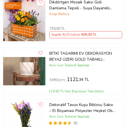
Dikdörtgen Mozaik Saksı Gizli
Damlama Tepsili - Suya Dayanıklı
Çiçek Saksısı
Kargo Bedava
750
,00 TL
Sepette %20 İndirim
600
,00 TL
BİTKİ TASARIMI EV DEKORASYON
BEYAZ ÜZERİ GOLD TABAKLI
TERRACOTA TOPRAK SAKSI
Aynı Gün Teslimat Seçeneği
SAKSILIK SALON ÇİÇEKLİK 19 CM
1121
,34 TL
1482
,00 TL
119,60 TL'den Başlayan Taksitlerle
Dekoratif Tavus Kuşu Biblosu Saksı
– El Boyaması Polyester Heykel Obje
28 cm
Aynı Gün Teslimat Seçeneği
(5)