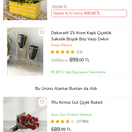
750
,00 TL
Sepette %20 İndirim
600
,00 TL
Dekoratif 2'li Krom Kaplı Çiçeklik
Saksılık Büyük Boy Vazo Dekor
Kargo Bedava
(11)
899
,00 TL
1200
,00 TL
95,89 TL'den Başlayan Taksitlerle
Bu Ürünü Alanlar Bunları da Aldı
9'lu Kırmızı Gül Çiçek Buketi
Aynı Gün Ücretsiz Teslimat
(37088)
689
,99 TL