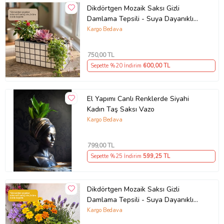
Dikdörtgen Mozaik Saksı Gizli
Damlama Tepsili - Suya Dayanıklı
Çiçek Saksısı
Kargo Bedava
750
,00 TL
Sepette %20 İndirim
600
,00 TL
El Yapımı Canlı Renklerde Siyahi
Kadın Taş Saksı Vazo
Kargo Bedava
799
,00 TL
Sepette %25 İndirim
599
,25 TL
Dikdörtgen Mozaik Saksı Gizli
Damlama Tepsili - Suya Dayanıklı
Çiçek Saksısı
Kargo Bedava