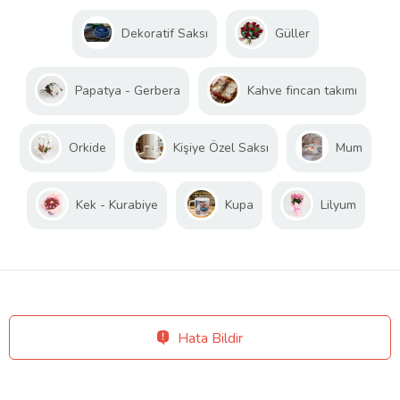
Dekoratif Saksı
Güller
Papatya - Gerbera
Kahve fincan takımı
Orkide
Kişiye Özel Saksı
Mum
Kek - Kurabiye
Kupa
Lilyum
Hata Bildir