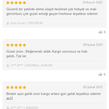
10 Kasım 2022
Güvenli bir şekilde elime ulaştı teslimat çok hızlıydı ve mali
görüntüsü çok güzel emeği geçen herkese teşekkür ederim
Eda Güney
ERZURUM
0
09 Şubat 2023
Güzel ürün.. Beğenerek aldık..Kargo sorunsuz ve hızlı
geldi...Tşk ler
V*** A***
ISTANBUL-AVRUPA
0
02 Şubat 2023
Birebir aynı geldi ürün kargo ertesi gün geldi teşekkür ederim
🙏🏻
A*** A***
ANKARA