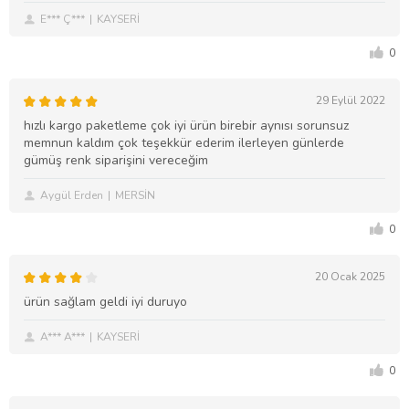
E*** Ç***
KAYSERİ
0
29 Eylül 2022
hızlı kargo paketleme çok iyi ürün birebir aynısı sorunsuz
memnun kaldım çok teşekkür ederim ilerleyen günlerde
gümüş renk siparişini vereceğim
Aygül Erden
MERSİN
0
20 Ocak 2025
ürün sağlam geldi iyi duruyo
A*** A***
KAYSERİ
0