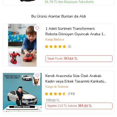
61,76 TL'den Başlayan Taksitlerle
Bu Ürünü Alanlar Bunları da Aldı
1 Adet Sürtmeli Transformers
Robota Dönüşen Oyuncak Araba 13
Cm
Kargo Bedava
(1)
Sepet Fiyatı
363
,84 TL
Kendi Aracınızla Size Özel Arabalı
Kadın veya Erkek Tasarımlı Karikatür
Biblo , Babalar Günü Hediyesi,
Kargo ile Teslimat
Erkeğe Hediye, Rent A Car Hediyesi
(749)
399
,90 TL
Sepette 110 TL İndirim
289
,90 TL