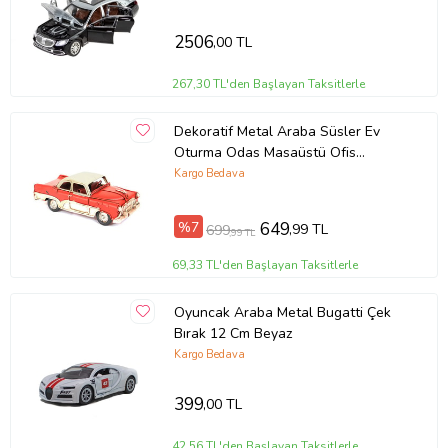
2506
,00 TL
267,30 TL'den Başlayan Taksitlerle
Dekoratif Metal Araba Süsler Ev
Oturma Odas Masaüstü Ofis
Dekorasyon
Kargo Bedava
%7
649
,99 TL
699
,99 TL
69,33 TL'den Başlayan Taksitlerle
Oyuncak Araba Metal Bugatti Çek
Bırak 12 Cm Beyaz
Kargo Bedava
399
,00 TL
42,56 TL'den Başlayan Taksitlerle