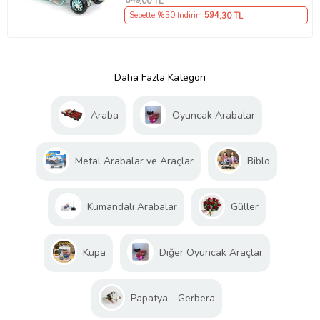
849
,00 TL
Sepette %30 İndirim
594
,30 TL
Daha Fazla Kategori
Araba
Oyuncak Arabalar
Metal Arabalar ve Araçlar
Biblo
Kumandalı Arabalar
Güller
Kupa
Diğer Oyuncak Araçlar
Papatya - Gerbera