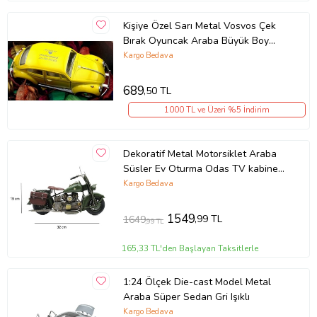
Kişiye Özel Sarı Metal Vosvos Çek
Bırak Oyuncak Araba Büyük Boy
Uzun Model Sarı
Kargo Bedava
689
,50 TL
1000 TL ve Üzeri %5 İndirim
Dekoratif Metal Motorsiklet Araba
Süsler Ev Oturma Odas TV kabine
Masaüstü Ofis Dekorasyon
Kargo Bedava
1549
,99 TL
1649
,99 TL
165,33 TL'den Başlayan Taksitlerle
1:24 Ölçek Die-cast Model Metal
Araba Süper Sedan Gri Işıklı
Kargo Bedava