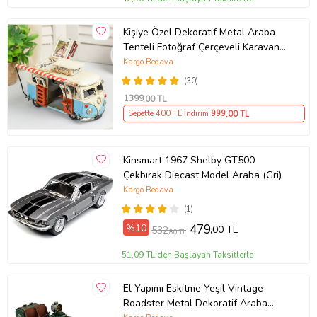
Kişiye Özel Dekoratif Metal Araba
Tenteli Fotoğraf Çerçeveli Karavan
Vosvos
Kargo Bedava
(30)
1399
,00 TL
Sepette 400 TL İndirim
999
,00 TL
Kinsmart 1967 Shelby GT500
Çekbırak Diecast Model Araba (Gri)
Kargo Bedava
(1)
%10
479
,00 TL
532
,80 TL
51,09 TL'den Başlayan Taksitlerle
El Yapımı Eskitme Yeşil Vintage
Roadster Metal Dekoratif Araba