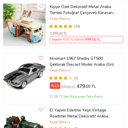
Kişiye Özel Dekoratif Metal Araba
Tenteli Fotoğraf Çerçeveli Karavan
Vosvos
Kargo Bedava
(30)
1399
,00 TL
Sepette 400 TL İndirim
999
,00 TL
Kinsmart 1967 Shelby GT500
Çekbırak Diecast Model Araba (Gri)
Kargo Bedava
(1)
%10
479
,00 TL
532
,80 TL
51,09 TL'den Başlayan Taksitlerle
El Yapımı Eskitme Yeşil Vintage
Roadster Metal Dekoratif Araba
Biblo - Klasik Dönem Spor Otomobil
Kargo Bedava