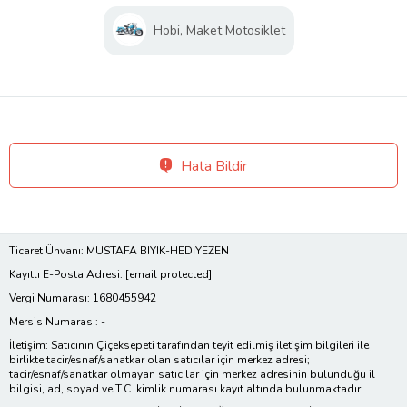
Hobi, Maket Motosiklet
Hata Bildir
Ticaret Ünvanı: MUSTAFA BIYIK-HEDİYEZEN
Kayıtlı E-Posta Adresi:
[email protected]
Vergi Numarası: 1680455942
Mersis Numarası: -
İletişim: Satıcının Çiçeksepeti tarafından teyit edilmiş iletişim bilgileri ile
birlikte tacir/esnaf/sanatkar olan satıcılar için merkez adresi;
tacir/esnaf/sanatkar olmayan satıcılar için merkez adresinin bulunduğu il
bilgisi, ad, soyad ve T.C. kimlik numarası kayıt altında bulunmaktadır.