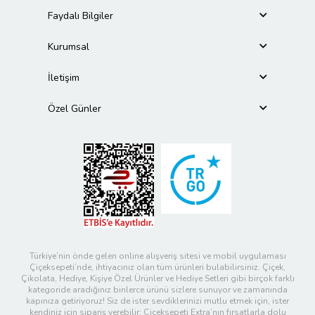
Faydalı Bilgiler
Kurumsal
İletişim
Özel Günler
Türkiye’nin önde gelen online alışveriş sitesi ve mobil uygulaması
Çiçeksepeti’nde, ihtiyacınız olan tüm ürünleri bulabilirsiniz. Çiçek,
Çikolata, Hediye, Kişiye Özel Ürünler ve Hediye Setleri gibi birçok farklı
kategoride aradığınız binlerce ürünü sizlere sunuyor ve zamanında
kapınıza getiriyoruz! Siz de ister sevdiklerinizi mutlu etmek için, ister
kendiniz için sipariş verebilir; Çiçeksepeti Extra’nın fırsatlarla dolu