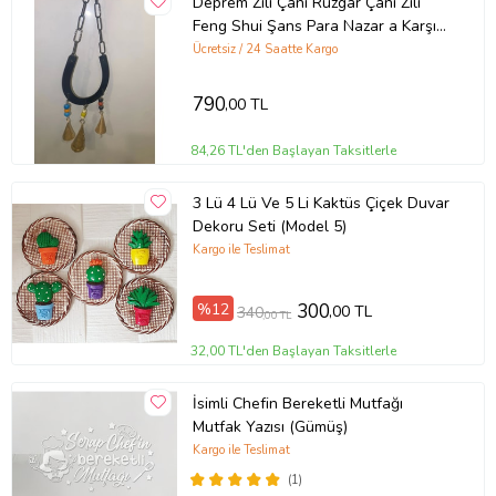
Deprem Zili Çanı Rüzgar Çanı Zili
Feng Shui Şans Para Nazar a Karşı
Koruma At Nalı Metal Çanlı Bakır
Ücretsiz / 24 Saatte Kargo
(Gold)
790
,00 TL
84,26 TL'den Başlayan Taksitlerle
3 Lü 4 Lü Ve 5 Li Kaktüs Çiçek Duvar
Dekoru Seti (Model 5)
Kargo ile Teslimat
%12
300
,00 TL
340
,00 TL
32,00 TL'den Başlayan Taksitlerle
İsimli Chefin Bereketli Mutfağı
Mutfak Yazısı (Gümüş)
Kargo ile Teslimat
(1)