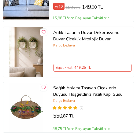
%12
149
,90 TL
169
,90 TL
15,98 TL'den Başlayan Taksitlerle
Antik Tasarım Duvar Dekorasyonu
Duvar Çiçeklik Mitolojik Duvar
Dekoru
Kargo Bedava
Sepet Fiyatı
449
,25 TL
Sağlık Anlamı Taşıyan Çiçeklerin
Büyüsü Hoşgeldiniz Yazılı Kapı Süsü
Kargo Bedava
(2)
550
,87 TL
58,75 TL'den Başlayan Taksitlerle