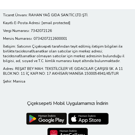
Ticaret Ünvanı: RAHAN YAĞ GIDA SAN.TİC.LTD.ŞTİ.
Kayıtlı E-Posta Adresi:
[email protected]
Vergi Numarası: 7342072126
Mersis Numarası: 0734207212600001
İletişim: Satıcının Çiçeksepeti tarafından teyit edilmiş iletişim bilgileri ile
birlikte tacir/esnaf/sanatkar olan satıcılar için merkez adresi;
tacir/esnaf/sanatkar olmayan satıcılar için merkez adresinin bulunduğu il
bilgisi, ad, soyad ve T.C. kimlik numarası kayıt altında bulunmaktadır.
Adres: REŞAT BEY MAH. TEKSTİLCİLER VE GIDACILAR ÇARŞISI SK. A 11
BLOK NO: 11 İÇ KAPI NO: 17 AKHİSAR/ MANİSA 1500054941/45/TUR
Şehir: Manisa
Çiçeksepeti Mobil Uygulamamızı İndirin