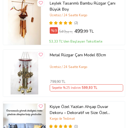
Leylek Tasarımlı Bambu Rüzgar Çanı
Büyük Boy
Ücretsiz / 24 Saatte Kargo
(2)
%9
499
,99 TL
549
,98 TL
53,33 TL'den Başlayan Taksitlerle
Metal Rüzgar Çanı Model 83cm
Ücretsiz / 24 Saatte Kargo
799
,90 TL
Sepette %25 İndirim
599
,93 TL
Kişiye Özel Yazılan Ahşap Duvar
Dekoru – Dekoratif ve Size Özel
Yazılarla Evinizi Kişiselleştirin
Kargo ile Teslimat
(1)