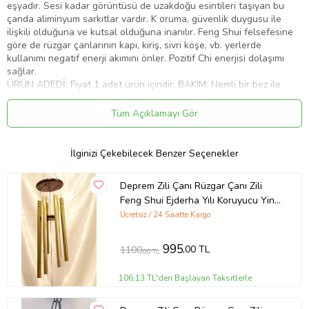
eşyadır. Sesi kadar görüntüsü de uzakdoğu esintileri taşıyan bu
çanda aliminyum sarkıtlar vardır. K oruma, güvenlik duygusu ile
ilişkili olduğuna ve kutsal olduğuna inanılır. Feng Shui felsefesine
göre de rüzgar çanlarının kapı, kiriş, sivri köşe, vb. yerlerde
kullanımı negatif enerji akımını önler. Pozitif Chi enerjisi dolaşımı
sağlar.
ÜRÜN ADEDİ: Fiyat 1 adet ürün içindir. BAKIM: Nemli bir bez ile
silinebilir.
KOmple metal
Tüm Açıklamayı Gör
Ürün Kodu:
kcm55023341
İlginizi Çekebilecek Benzer Seçenekler
Deprem Zili Çanı Rüzgar Çanı Zili
Feng Shui Ejderha Yılı Koruyucu Yin
Yang Şık Boru Büyük Boy Altın
Ücretsiz / 24 Saatte Kargo
(A.ALTIN)
995
,00 TL
1100
,00 TL
106,13 TL'den Başlayan Taksitlerle