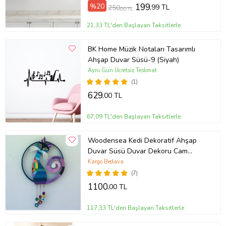
%20
199
,99 TL
250
,00 TL
21,33 TL'den Başlayan Taksitlerle
BK Home Müzik Notaları Tasarımlı
Ahşap Duvar Süsü-9 (Siyah)
Aynı Gün Ücretsiz Teslimat
(1)
629
,00 TL
67,09 TL'den Başlayan Taksitlerle
Woodensea Kedi Dekoratif Ahşap
Duvar Süsü Duvar Dekoru Cam
Nazar Boncuklu El Yapımı
Kargo Bedava
(7)
1100
,00 TL
117,33 TL'den Başlayan Taksitlerle