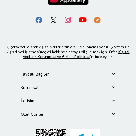
Çiçeksepeti olarak kişisel verilerinizin gizliliğini önemsiyoruz. Şirketimizin
kişisel veri işleme süreçleri hakkında detaylı bilgi almak için lütfen
Kişisel
Verilerin Korunması ve Gizlilik Politikası
’nı inceleyiniz.
Faydalı Bilgiler
Kurumsal
İletişim
Özel Günler