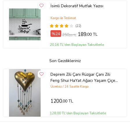
İsimli Dekoratif Mutfak Yazısı
Kargo ile Teslimat
(22)
%24
189
,00 TL
250
,00 TL
20,16 TL'den Başlayan Taksitlerle
Son Gezdikleriniz
Deprem Zili Çanı Rüzgar Çanı Zili
Feng Shui HaYat Ağacı Yaşam Çiçeği
Kalp Sembolü Komple Metal Çanlı
Ücretsiz / 24 Saatte Kargo
(Gold)
1200
,00 TL
128,00 TL'den Başlayan Taksitlerle