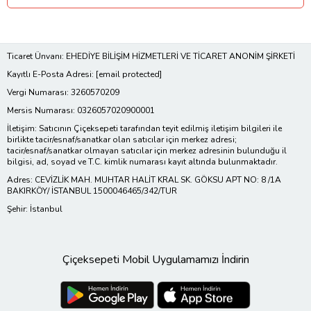
Ticaret Ünvanı: EHEDİYE BİLİŞİM HİZMETLERİ VE TİCARET ANONİM ŞİRKETİ
Kayıtlı E-Posta Adresi:
[email protected]
Vergi Numarası: 3260570209
Mersis Numarası: 0326057020900001
İletişim: Satıcının Çiçeksepeti tarafından teyit edilmiş iletişim bilgileri ile
birlikte tacir/esnaf/sanatkar olan satıcılar için merkez adresi;
tacir/esnaf/sanatkar olmayan satıcılar için merkez adresinin bulunduğu il
bilgisi, ad, soyad ve T.C. kimlik numarası kayıt altında bulunmaktadır.
Adres: CEVİZLİK MAH. MUHTAR HALİT KRAL SK. GÖKSU APT NO: 8 /1A
BAKIRKÖY/ İSTANBUL 1500046465/342/TUR
Şehir: İstanbul
Çiçeksepeti Mobil Uygulamamızı İndirin