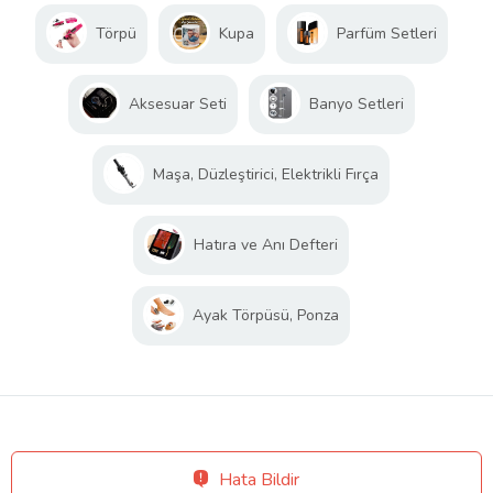
Törpü
Kupa
Parfüm Setleri
Aksesuar Seti
Banyo Setleri
Maşa, Düzleştirici, Elektrikli Fırça
Hatıra ve Anı Defteri
Ayak Törpüsü, Ponza
Hata Bildir