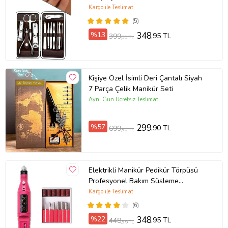
Kargo ile Teslimat
(5)
%13
348
,95 TL
399
,00 TL
Kişiye Özel İsimli Deri Çantalı Siyah
7 Parça Çelik Manikür Seti
Aynı Gün Ücretsiz Teslimat
%57
299
,90 TL
699
,90 TL
Elektrikli Manikür Pedikür Törpüsü
Profesyonel Bakım Süsleme
Elektrikli Tırnak Törpü Makinesi
Kargo ile Teslimat
(6)
%22
348
,95 TL
448
,95 TL