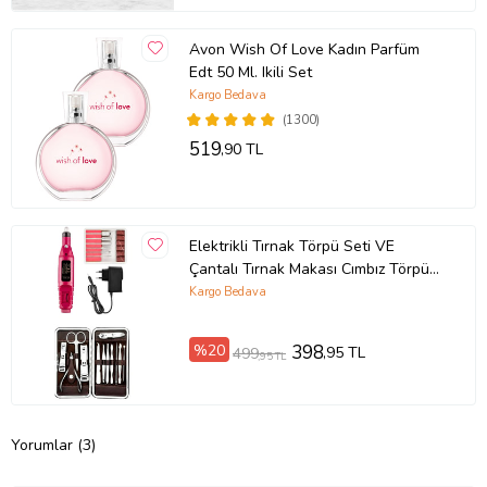
Avon Wish Of Love Kadın Parfüm
Edt 50 Ml. Ikili Set
Kargo Bedava
(1300)
519
,90 TL
Elektrikli Tırnak Törpü Seti VE
Çantalı Tırnak Makası Cımbız Törpü
12 Parça Manikür Pedikür Seti
Kargo Bedava
%20
398
,95 TL
499
,95 TL
Yorumlar (3)