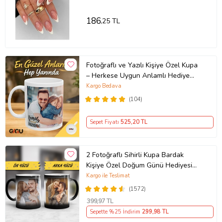
186
,25 TL
Fotoğraflı ve Yazılı Kişiye Özel Kupa
– Herkese Uygun Anlamlı Hediye
Porselen Baskılı Kupa (Beyaz)
Kargo Bedava
(104)
Sepet Fiyatı
525
,20 TL
2 Fotoğraflı Sihirli Kupa Bardak
Kişiye Özel Doğum Günü Hediyesi
Sevgiliye Hediye Anneye Babaya
Kargo ile Teslimat
Ablaya Abiye Kız Erkek Kardeşe
(1572)
Arkadaşa Resimli Günü Yıl Dönümü
399
,97 TL
Hediyesi
Sepette %25 İndirim
299
,98 TL