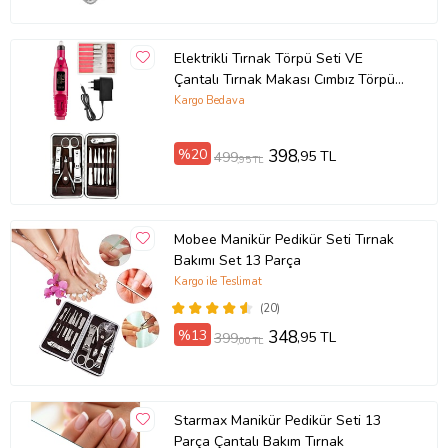
Elektrikli Tırnak Törpü Seti VE
Çantalı Tırnak Makası Cımbız Törpü
12 Parça Manikür Pedikür Seti
Kargo Bedava
%20
398
,95 TL
499
,95 TL
Mobee Manikür Pedikür Seti Tırnak
Bakımı Set 13 Parça
Kargo ile Teslimat
(20)
%13
348
,95 TL
399
,00 TL
Starmax Manikür Pedikür Seti 13
Parça Çantalı Bakım Tırnak