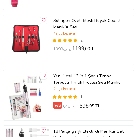
Solingen Özel Bileyli Büyük Cobalt
Manikür Seti
Kargo Bedava
(2)
1199
,00 TL
1399
,00 TL
Yeni Nesil 13 in 1 Şarjlı Tırnak
Törpüsü Tırnak Frezesi Seti Manikür
ve Pedikür Cihazı
Kargo Bedava
(1)
%8
598
,95 TL
648
,95 TL
18 Parça Şarjlı Elektrikli Manikür Seti