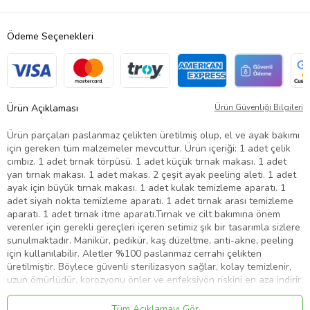
Ödeme Seçenekleri
Ürün Açıklaması
Ürün Güvenliği Bilgileri
Ürün parçaları paslanmaz çelikten üretilmiş olup, el ve ayak bakımı
için gereken tüm malzemeler mevcuttur. Ürün içeriği: 1 adet çelik
cımbız. 1 adet tırnak törpüsü. 1 adet küçük tırnak makası. 1 adet
yan tırnak makası. 1 adet makas. 2 çeşit ayak peeling aleti. 1 adet
ayak için büyük tırnak makası. 1 adet kulak temizleme aparatı. 1
adet siyah nokta temizleme aparatı. 1 adet tırnak arası temizleme
aparatı. 1 adet tırnak itme aparatı.Tırnak ve cilt bakımına önem
verenler için gerekli gereçleri içeren setimiz şık bir tasarımla sizlere
sunulmaktadır. Manikür, pedikür, kaş düzeltme, anti-akne, peeling
için kullanılabilir. Aletler %100 paslanmaz cerrahi çelikten
üretilmiştir. Böylece güvenli sterilizasyon sağlar, kolay temizlenir,
uzun ömürlüdür, korozyonu önler ve enfeksiyon riskini en aza indirir.
Ayrıca keskinliği iyileştiren yeni nesil siyah kaymaz parlatma
teknolojisi kullanılmıştır, bu estetiğin yanında kavramayı ve
Tüm Açıklamayı Gör