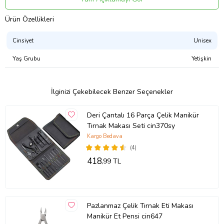
kullanımı kolaylaştırır. Aynı zamanda çok hafiftir, böylece her gün
çantanızda taşıyabilir veya seyahatlerde yanınıza alabilirsiniz. Kutu
Ürün Özellikleri
boyutları ; Açıkken : 29 x 10,3 x 1,5 cm. Kapalı iken : 10,3 x 10,3 x
1,5 cm. Toplam ağırlık : 80 gr.
Cinsiyet
Unisex
Ürün Kodu:
kcm72134451
Yaş Grubu
Yetişkin
İlginizi Çekebilecek Benzer Seçenekler
Deri Çantalı 16 Parça Çelik Manikür
Tırnak Makası Seti cin370sy
Kargo Bedava
(4)
418
,99 TL
Pazlanmaz Çelik Tırnak Eti Makası
Manikür Et Pensi cin647