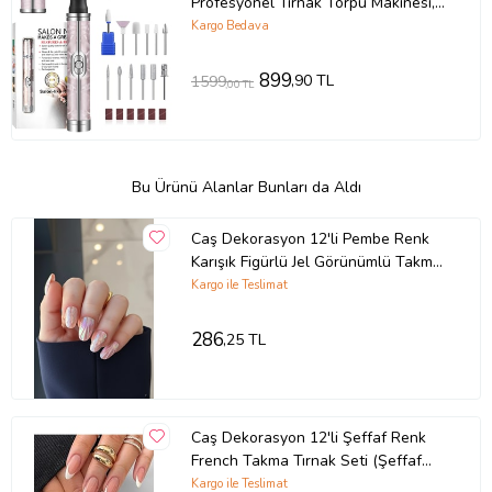
Profesyonel Tırnak Törpü Makinesi,
Çok Fonksiyonlu
Kargo Bedava
899
,90 TL
1599
,00 TL
Bu Ürünü Alanlar Bunları da Aldı
Caş Dekorasyon 12'li Pembe Renk
Karışık Figürlü Jel Görünümlü Takma
Tırnak Set (Yapıştırıcılı)
Kargo ile Teslimat
286
,25 TL
Caş Dekorasyon 12'li Şeffaf Renk
French Takma Tırnak Seti (Şeffaf
Hologram)
Kargo ile Teslimat