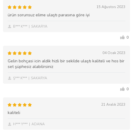
15 Ağustos 2023
ürün sorunsuz elime ulaştı parasına göre iyi
B*** K***
SAKARYA
0
04 Ocak 2023
Gelin bohçasi icin aldik hizli bir sekilde ulaştı kaliteli ve hos bir
set şüphesiz alabilirsiniz
Ş*** K***
SAKARYA
0
21 Aralık 2023
kaliteli
H*** Y***
ADANA