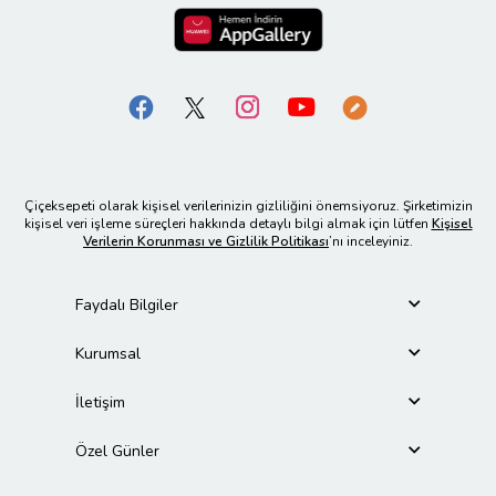
Çiçeksepeti olarak kişisel verilerinizin gizliliğini önemsiyoruz. Şirketimizin
kişisel veri işleme süreçleri hakkında detaylı bilgi almak için lütfen
Kişisel
Verilerin Korunması ve Gizlilik Politikası
’nı inceleyiniz.
Faydalı Bilgiler
Kurumsal
İletişim
Özel Günler