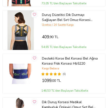
73,05 TL'den Başlayan Taksitlerle
Duruş Düzeltici Dik Durmayı
Sağlayan Bel Sırt Omuz Korsesi
Posture Correct Dik Duruş Korsesi
Ücretsiz / 24 Saatte Kargo
Skolyoz
409
,90 TL
54,65 TL'den Başlayan Taksitlerle
Destekli Korse Bel Korsesi Bel Ağrısı
Korsesi Fıtık Korsesi Hb5220
Kargo Bedava
(6)
1099
,00 TL
146,53 TL'den Başlayan Taksitlerle
Dik Duruş Korsesi Medikal
Kamburluk Önleyici Omuz Sırt Bel