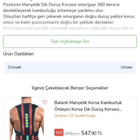
Posturex Manyetik Dik Duruş Korsesi omurgayı 360 derece
destekleyerek kamburluğu önlemeye yardımcı olur.
Omuzları hafifçe geri çekerek omurganın doğru duruş şeklini korur,
omuz ve belin pozisyonlarını doğru bir şekilde destekler.
Sırt bölgesinde içerdiği manyetik mıknatısın sağladığı terapi bel ve
omuz ağrısının hafifletmesine yardımcı olur.
Günlük hayatta otururken, araç kullanırken yada ayakta yanlış
Tüm Açıklamayı Gör
duruş şekline bağlı olarak ortaya çıkabilecek kamburluğu önlemeye
yardımcı olur.
Ürün Özellikleri
Bu ürün sadece duruşunuzu değil, aynı zamanda sırt, boyun ve
omurga kaslarınızı da güçlendirir.
Cinsiyet
Unisex
Neopren Yapısı Sayesinde sırtınızı doğru konumda tutacak kadar
güçlüdür.
Rahat ve esnek Fizik tedavi sağlar.
Vücut duruşunu etkin iyileştirme sağlar.
İlginizi Çekebilecek Benzer Seçenekler
Ayarlanabilir.
Yetişkin Bay&Bayan için uygundur.
Balenli Manyetik Korse Kamburluk
Yıkanabilir.
Önleyici Korse Dik Duruş Korsesi
Ayarlanabilir.
Balenlimanyetikkorse8967 (Siyah)
Ücretsiz / 24 Saatte Kargo
Ürün Kodu:
kcm50535876
%9
547
,90 TL
599
,90 TL