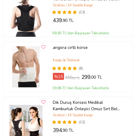
Korsesi Dik Durma Aparatı Skolyoz
Ücretsiz / 24 Saatte Kargo
Dik Durmak İçin Korse
(13)
439
,90 TL
58,65 TL'den Başlayan Taksitlerle
angora cırtlı korse
Kargo ile Teslimat
(6)
%15
299
,00 TL
350
,00 TL
39,86 TL'den Başlayan Taksitlerle
Dik Duruş Korsesi Medikal
Kamburluk Önleyici Omuz Sırt Bel
Korsesi Dik Durma Aparatı Skolyoz
Ücretsiz / 24 Saatte Kargo
Dik Durmak İçin Korse
(12)
394
,90 TL