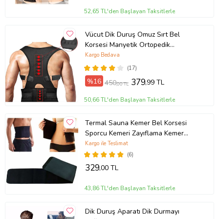
52,65 TL'den Başlayan Taksitlerle
Vücut Dik Duruş Omuz Sırt Bel
Korsesi Manyetik Ortopedik
Kamburluk Önleyici Düzeltici
Kargo Bedava
Posturex Korse
(17)
%16
379
,99 TL
450
,00 TL
50,66 TL'den Başlayan Taksitlerle
Termal Sauna Kemer Bel Korsesi
Sporcu Kemeri Zayıflama Kemer
Termal Sauna Kemer Neopren Bel
Kargo ile Teslimat
Korse
(6)
329
,00 TL
43,86 TL'den Başlayan Taksitlerle
Dik Duruş Aparatı Dik Durmayı