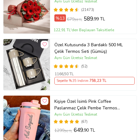
Aynı Gün Ücretsiz Teslimat
(21473)
%13
589
,99 TL
679
,99 TL
122,91 TL'den Başlayan Taksitlerle
Özel Kutusunda 3 Bardaklı 500 ML
Çelik Termos Seti (Gümüş)
Aynı Gün Ücretsiz Teslimat
(52)
1166
,50 TL
Sepette %35 İndirim
758
,23 TL
Kişiye Özel İsimli Pink Coffee
Paslanmaz Çelik Pembe Termos
Bardak
Aynı Gün Ücretsiz Teslimat
(67)
649
,90 TL
1299
,90 TL