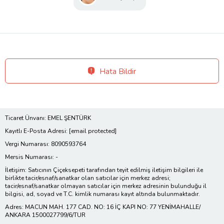
Hata Bildir
Ticaret Ünvanı: EMEL ŞENTÜRK
Kayıtlı E-Posta Adresi:
[email protected]
Vergi Numarası: 8090593764
Mersis Numarası: -
İletişim: Satıcının Çiçeksepeti tarafından teyit edilmiş iletişim bilgileri ile
birlikte tacir/esnaf/sanatkar olan satıcılar için merkez adresi;
tacir/esnaf/sanatkar olmayan satıcılar için merkez adresinin bulunduğu il
bilgisi, ad, soyad ve T.C. kimlik numarası kayıt altında bulunmaktadır.
Adres: MACUN MAH. 177 CAD. NO: 16 İÇ KAPI NO: 77 YENİMAHALLE/
ANKARA 1500027799/6/TUR