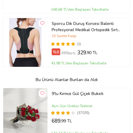
166,66 TL'den Başlayan Taksitlerle
Sporcu Dik Duruş Korsesi Balenli
Profesyonel Medikal Ortopedik Sırt
Kamburluk Önleyici Sporcu Korse
24 Saatte Kargo
(1)
%8
329
,90 TL
359
,90 TL
43,98 TL'den Başlayan Taksitlerle
Bu Ürünü Alanlar Bunları da Aldı
9'lu Kırmızı Gül Çiçek Buketi
Aynı Gün Ücretsiz Teslimat
(37035)
689
,99 TL