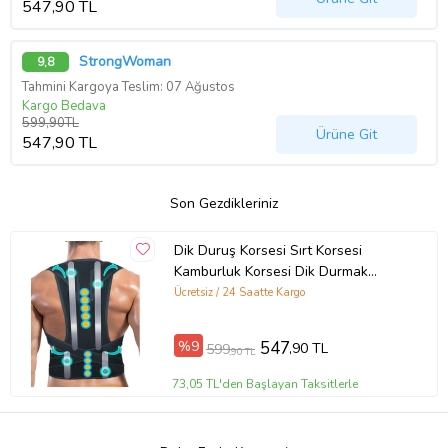
547,90 TL
StrongWoman
9,8
Tahmini Kargoya Teslim: 07 Ağustos
Kargo Bedava
599,90TL
Ürüne Git
547,90 TL
Son Gezdikleriniz
Dik Duruş Korsesi Sırt Korsesi
Kamburluk Korsesi Dik Durmak
Aparatı Balenli Manyetik
Ücretsiz / 24 Saatte Kargo
%9
547
,90 TL
599
,90 TL
73,05 TL'den Başlayan Taksitlerle