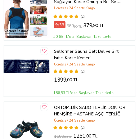
Sağlayan Korse Omurga Bel Sırt
Omuz
Ücretsiz / 24 Saatte Kargo
(2)
%33
379
,90 TL
569
,90 TL
50,65 TL'den Başlayan Taksitlerle
Selformer Sauna Belt Bel ve Sırt
Isıtıcı Korse Kemeri
Ücretsiz / 24 Saatte Kargo
(2)
1399
,00 TL
186,53 TL'den Başlayan Taksitlerle
ORTOPEDİK SABO TERLİK DOKTOR
HEMŞİRE HASTANE AŞÇI TERLİĞİ
Baykuş (Mavi)
Ücretsiz / 24 Saatte Kargo
(2)
1250
,00 TL
1500
,00 TL