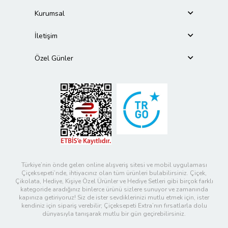
Kurumsal
İletişim
Özel Günler
Türkiye’nin önde gelen online alışveriş sitesi ve mobil uygulaması
Çiçeksepeti’nde, ihtiyacınız olan tüm ürünleri bulabilirsiniz. Çiçek,
Çikolata, Hediye, Kişiye Özel Ürünler ve Hediye Setleri gibi birçok farklı
kategoride aradığınız binlerce ürünü sizlere sunuyor ve zamanında
kapınıza getiriyoruz! Siz de ister sevdiklerinizi mutlu etmek için, ister
kendiniz için sipariş verebilir; Çiçeksepeti Extra’nın fırsatlarla dolu
dünyasıyla tanışarak mutlu bir gün geçirebilirsiniz.