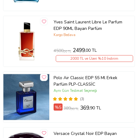
Yves Saint Laurent Libre Le Parfum
EDP 90ML Bayan Parfüm
Kargo Bedava
2499
,00 TL
4500
,00 TL
2000 TL ve Üzeri %10 İndirim
Polo Air Classic EDP 55 Ml Erkek
Parfüm PLP-CLASSİC
Aynı Gün Teslimat Seçeneği
(3)
%5
369
,90 TL
389
,90 TL
Versace Crystal Noir EDP Bayan