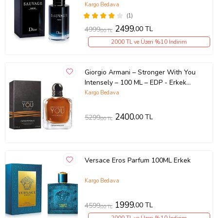
Kargo Bedava
(1)
2499
,00 TL
4999
,00 TL
2000 TL ve Üzeri %10 İndirim
Giorgio Armani – Stronger With You
Intensely – 100 ML – EDP - Erkek
parfümü
Kargo Bedava
2400
,00 TL
5299
,00 TL
Versace Eros Parfum 100ML Erkek
Kargo Bedava
1999
,00 TL
4599
,00 TL
2000 TL ve Üzeri %10 İndirim