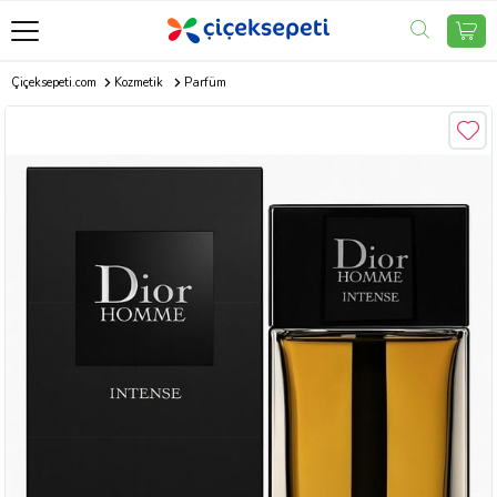
Çiçeksepeti.com
Kozmetik
Parfüm