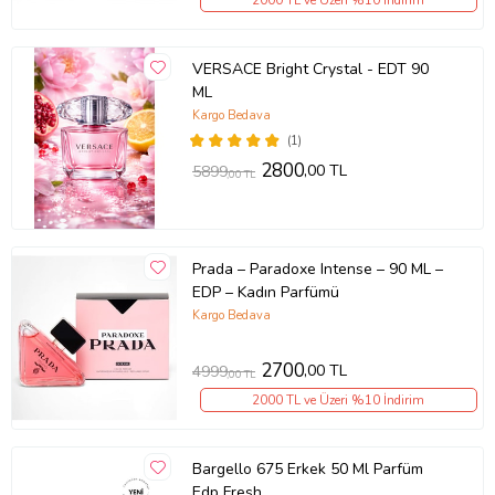
VERSACE Bright Crystal - EDT 90
ML
Kargo Bedava
(1)
2800
,00 TL
5899
,00 TL
Prada – Paradoxe Intense – 90 ML –
EDP – Kadın Parfümü
Kargo Bedava
2700
,00 TL
4999
,00 TL
2000 TL ve Üzeri %10 İndirim
Bargello 675 Erkek 50 Ml Parfüm
Edp Fresh