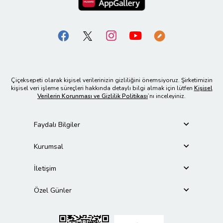
Çiçeksepeti olarak kişisel verilerinizin gizliliğini önemsiyoruz. Şirketimizin
kişisel veri işleme süreçleri hakkında detaylı bilgi almak için lütfen
Kişisel
Verilerin Korunması ve Gizlilik Politikası
’nı inceleyiniz.
Faydalı Bilgiler
Kurumsal
İletişim
Özel Günler