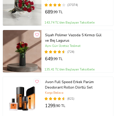
(37074)
689
,99 TL
143,74 TL'den Başlayan Taksitlerle
Siyah Polimer Vazoda 5 Kırmızı Gül
ve Bej Lagurus
Aynı Gün Ücretsiz Teslimat
(724)
649
,99 TL
135,41 TL'den Başlayan Taksitlerle
Avon Full Speed Erkek Parüm
Deodorant Rollon Dörtlü Set
Kargo Bedava
(621)
1299
,90 TL