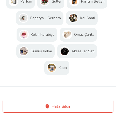
Parfüm
Güller
Parfüm Setleri
Papatya - Gerbera
Kol Saati
Kek - Kurabiye
Omuz Çanta
Gümüş Kolye
Aksesuar Seti
Kupa
Hata Bildir