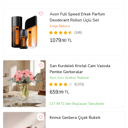
Avon Full Speed Erkek Parfüm
Deodorant Rollon Üçlü Set
Kargo Bedava
(248)
1079
,90 TL
Sarı Kurdeleli Kristal Cam Vazoda
Pembe Gerberalar
Aynı Gün Ücretsiz Teslimat
(5203)
659
,99 TL
137,49 TL'den Başlayan Taksitlerle
Kırmızı Gerbera Çiçek Buketi