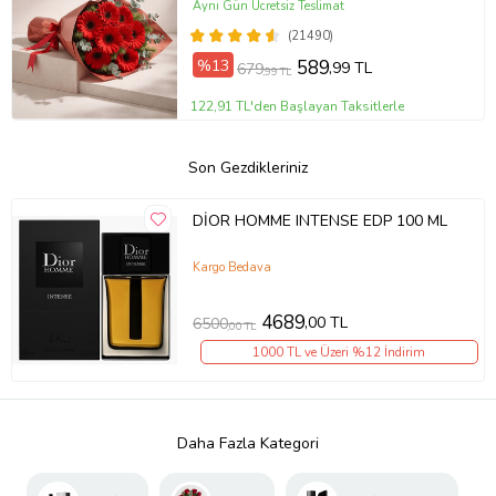
Aynı Gün Ücretsiz Teslimat
(21490)
%13
589
,99 TL
679
,99 TL
122,91 TL'den Başlayan Taksitlerle
Son Gezdikleriniz
DİOR HOMME INTENSE EDP 100 ML
Kargo Bedava
4689
,00 TL
6500
,00 TL
1000 TL ve Üzeri %12 İndirim
Daha Fazla Kategori