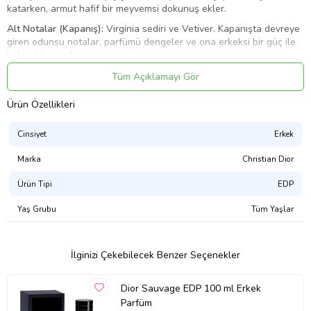
katarken, armut hafif bir meyvemsi dokunuş ekler.
Alt Notalar (Kapanış):
Virginia sediri ve Vetiver. Kapanışta devreye
giren odunsu notalar, parfümü dengeler ve ona erkeksi bir güç ile
kalıcılık kazandırır.
Ürün Kodu:
kcm67276308
Tüm Açıklamayı Gör
Ürün Özellikleri
Cinsiyet
Erkek
Marka
Christian Dior
Ürün Tipi
EDP
Yaş Grubu
Tüm Yaşlar
İlginizi Çekebilecek Benzer Seçenekler
Dior Sauvage EDP 100 ml Erkek
Parfüm