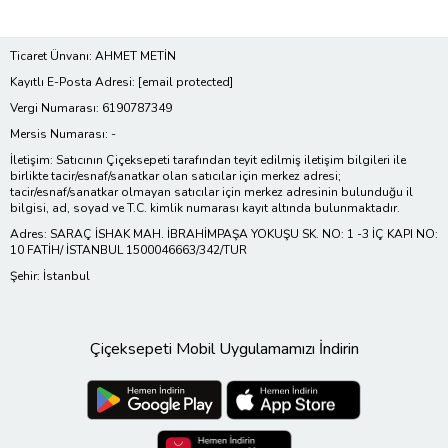
Ticaret Ünvanı: AHMET METİN
Kayıtlı E-Posta Adresi:
[email protected]
Vergi Numarası: 6190787349
Mersis Numarası: -
İletişim: Satıcının Çiçeksepeti tarafından teyit edilmiş iletişim bilgileri ile
birlikte tacir/esnaf/sanatkar olan satıcılar için merkez adresi;
tacir/esnaf/sanatkar olmayan satıcılar için merkez adresinin bulunduğu il
bilgisi, ad, soyad ve T.C. kimlik numarası kayıt altında bulunmaktadır.
Adres: SARAÇ İSHAK MAH. İBRAHİMPAŞA YOKUŞU SK. NO: 1 -3 İÇ KAPI NO:
10 FATİH/ İSTANBUL 1500046663/342/TUR
Şehir: İstanbul
Çiçeksepeti Mobil Uygulamamızı İndirin