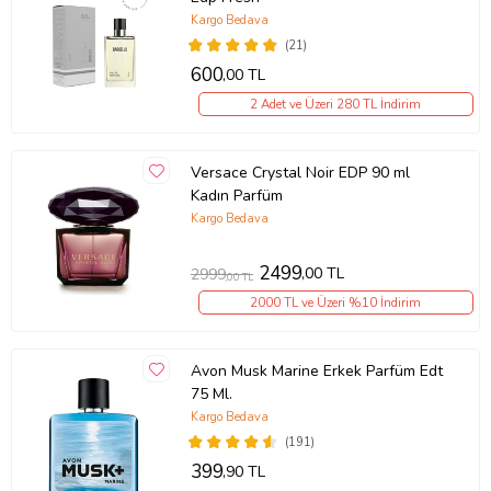
Kargo Bedava
(21)
600
,00 TL
2 Adet ve Üzeri 280 TL İndirim
Versace Crystal Noir EDP 90 ml
Kadın Parfüm
Kargo Bedava
2499
,00 TL
2999
,00 TL
2000 TL ve Üzeri %10 İndirim
Avon Musk Marine Erkek Parfüm Edt
75 Ml.
Kargo Bedava
(191)
399
,90 TL