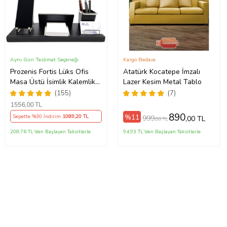
Aynı Gün Teslimat Seçeneği
Kargo Bedava
Prozenis Fortis Lüks Ofis
Atatürk Kocatepe İmzalı
Masa Üstü İsimlik Kalemlik
Lazer Kesim Metal Tablo
Notluk Telefon Standı Seti
(155)
(7)
Masa isimliği Ofis Aksesuarı
1556
,00 TL
Yeni İş ofis Hediyesi
890
%11
Sepette %30 İndirim
1089
,20 TL
999
,00 TL
,00 TL
208,76 TL'den Başlayan Taksitlerle
94,93 TL'den Başlayan Taksitlerle