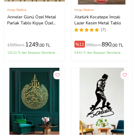
Kargo Bedava
Kargo Bedava
Anneler Günü Özel Metal
Atatürk Kocatepe İmzalı
Parlak Tablo Kişiye Özel
Lazer Kesim Metal Tablo
Özelleştirilebilir Tablo
(7)
(Karışık)
1249
890
%11
1599
999
,00 TL
,00 TL
,00 TL
,00 TL
133,22 TL'den Başlayan Taksitlerle
94,93 TL'den Başlayan Taksitlerle