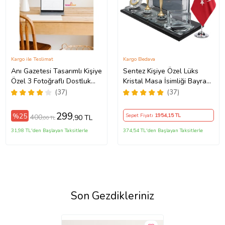
Kargo ile Teslimat
Kargo Bedava
Anı Gazetesi Tasarımlı Kişiye
Sentez Kişiye Özel Lüks
Özel 3 Fotoğraflı Dostluk
Kristal Masa İsimliği Bayraklı
Tablosu Siyah Çerçeveli UV
Ofis Yönetici Masaüstü
(37)
(37)
Baskı
299
%25
Sepet Fiyatı
1954
,15 TL
400
,90 TL
,00 TL
31,98 TL'den Başlayan Taksitlerle
374,54 TL'den Başlayan Taksitlerle
Son Gezdikleriniz