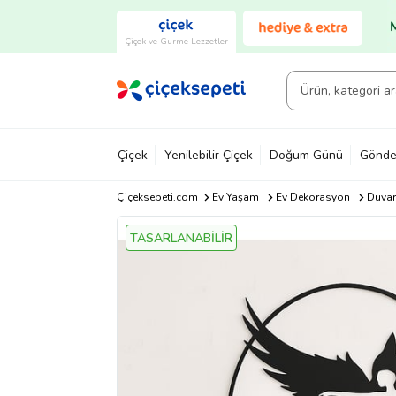
Çiçek ve Gurme Lezzetler
Çiçek
Yenilebilir Çiçek
Doğum Günü
Gönde
Çiçeksepeti.com
Ev Yaşam
Ev Dekorasyon
Duvar
TASARLANABİLİR