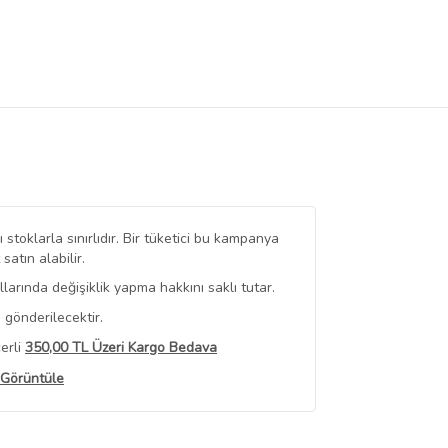
stoklarla sınırlıdır. Bir tüketici bu kampanya
tın alabilir.
arında değişiklik yapma hakkını saklı tutar.
 gönderilecektir.
erli
350,00 TL Üzeri Kargo Bedava
 Görüntüle
iyat bilgileri, satıcı tarafından