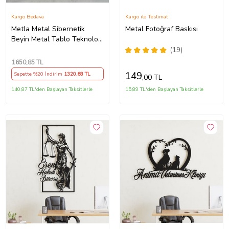
Kargo Bedava
Kargo ile Teslimat
Metla Metal Sibernetik
Metal Fotoğraf Baskısı
Beyin Metal Tablo Teknoloji
Mühendislik Ofis Duvar
(19)
Tablosu Yazılımcı Doktor İş
1650
,85 TL
Hediyesi
149
Sepette %20 İndirim
1320
,68 TL
,00 TL
140,87 TL'den Başlayan Taksitlerle
15,89 TL'den Başlayan Taksitlerle