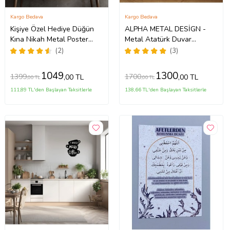
Kargo Bedava
Kargo Bedava
Kişiye Özel Hediye Düğün
ALPHA METAL DESİGN -
Kına Nikah Metal Poster
Metal Atatürk Duvar
Metal Tablo Metal Üzerine
Tablosu - Siyah Atatürk
(2)
(3)
Baskılı Metal Poster Ev
Portresi - Atatürk Kocatepe
Duvar Dekorasyon
İmza - Ev Ofis Aksesuar
1049
1300
1399
1700
,00 TL
,00 TL
,00 TL
,00 TL
AMD4000
111,89 TL'den Başlayan Taksitlerle
138,66 TL'den Başlayan Taksitlerle