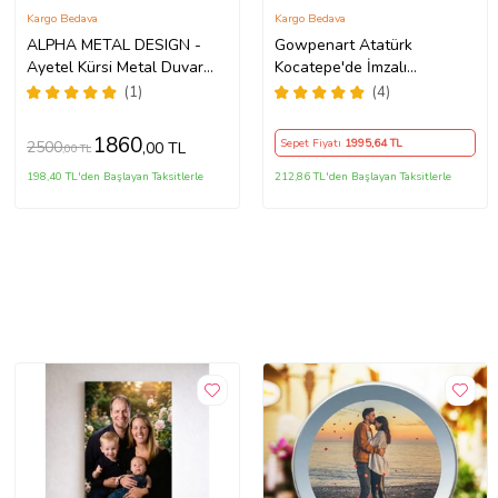
Kargo Bedava
Kargo Bedava
ALPHA METAL DESIGN -
Gowpenart Atatürk
Ayetel Kürsi Metal Duvar
Kocatepe'de İmzalı
Tablosu - Siyah Altın Renk
Dekoratif Siyah Metal Duvar
(1)
(4)
İslami Duvar Tablosu - Hat
Tablosu - Ev & Ofis Dekoru
Yazılı Dini Tablo - Ev
- Hediyelik Tablo - 1,5 Mm
1860
Sepet Fiyatı
1995
,64 TL
2500
,00 TL
,00 TL
Dekorasyon AMD5060
Kalınlık
(Altın)
198,40 TL'den Başlayan Taksitlerle
212,86 TL'den Başlayan Taksitlerle