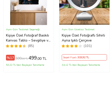
Aynı Gün Teslimat Seçeneği
Aynı Gün Ücretsiz Teslimat
Kişiye Özel Fotoğraf Baskılı
Kişiye Özel Fotoğraflı Sihirli
Kanvas Tablo – Sevgiliye ve
Ayna Işıklı Çerçeve
Aileye Özel Hediye
(85)
(101)
(ÇokluRenk)
499
%17
Sepet Fiyatı
319
,92 TL
599
,00 TL
,00 TL
53,22 TL'den Başlayan Taksitlerle
34,12 TL'den Başlayan Taksitlerle