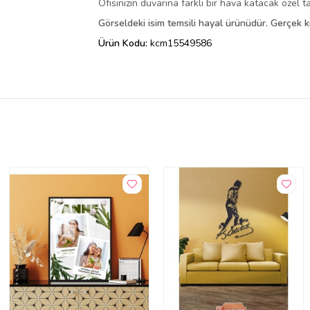
Ofisinizin duvarına farklı bir hava katacak özel t
Görseldeki isim temsili hayal ürünüdür. Gerçek kiş
Ürün Kodu:
kcm15549586