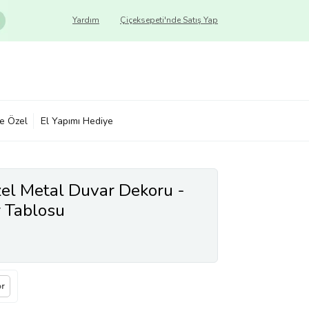
Yardım
Çiçeksepeti'nde Satış Yap
ye Özel
El Yapımı Hediye
zel Metal Duvar Dekoru -
r Tablosu
or