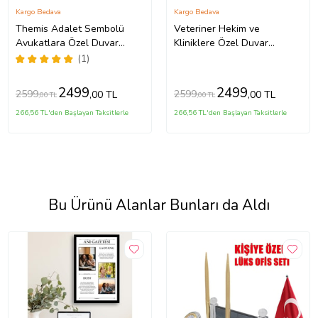
Kargo Bedava
Kargo Bedava
Themis Adalet Sembolü
Veteriner Hekim ve
Avukatlara Özel Duvar
Kliniklere Özel Duvar
Dekoru - Hukuk ve Avukat
Logosu Metal Tablo
(1)
Ofisleri için Metal Duvar
Dekoru - Kişiye Özel Tablo
2499
2499
2599
2599
,00 TL
,00 TL
,00 TL
,00 TL
266,56 TL'den Başlayan Taksitlerle
266,56 TL'den Başlayan Taksitlerle
Bu Ürünü Alanlar Bunları da Aldı