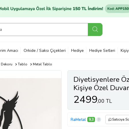
rim Amacı
Orkide / Saksı Çiçekleri
Hediye
Hediye Setleri
Kişi
 Dekoru
Tablo
Metal Tablo
Diyetisyenlere Ö
Kişiye Özel Duva
2499
,00 TL
RaMetal
9,3
Satıcıya S