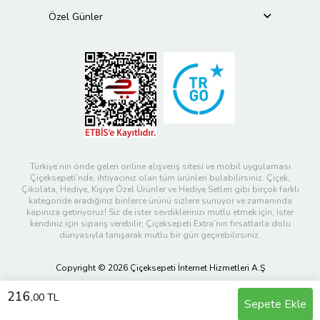
Özel Günler
Türkiye’nin önde gelen online alışveriş sitesi ve mobil uygulaması
Çiçeksepeti’nde, ihtiyacınız olan tüm ürünleri bulabilirsiniz. Çiçek,
Çikolata, Hediye, Kişiye Özel Ürünler ve Hediye Setleri gibi birçok farklı
kategoride aradığınız binlerce ürünü sizlere sunuyor ve zamanında
kapınıza getiriyoruz! Siz de ister sevdiklerinizi mutlu etmek için, ister
kendiniz için sipariş verebilir; Çiçeksepeti Extra’nın fırsatlarla dolu
dünyasıyla tanışarak mutlu bir gün geçirebilirsiniz.
Copyright © 2026 Çiçeksepeti İnternet Hizmetleri A.Ş
216
,00 TL
Sepete Ekle