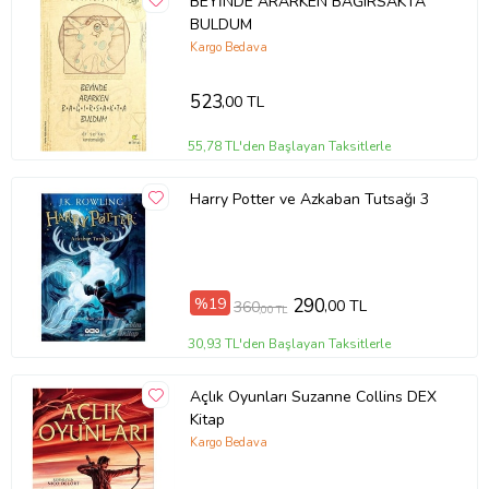
BEYİNDE ARARKEN BAĞIRSAKTA
BULDUM
Kargo Bedava
523
,00 TL
55,78 TL'den Başlayan Taksitlerle
Harry Potter ve Azkaban Tutsağı 3
%19
290
,00 TL
360
,00 TL
30,93 TL'den Başlayan Taksitlerle
Açlık Oyunları Suzanne Collins DEX
Kitap
Kargo Bedava