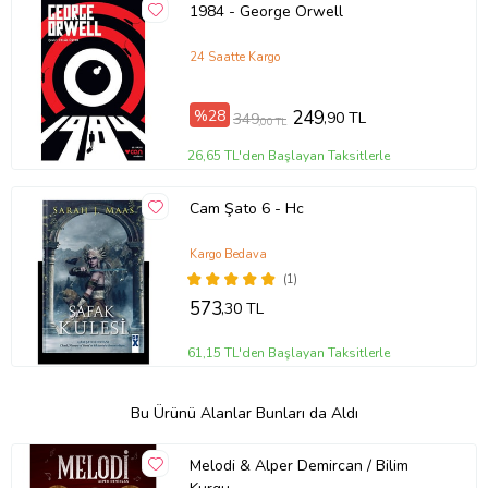
1984 - George Orwell
24 Saatte Kargo
%28
249
,90 TL
349
,00 TL
26,65 TL'den Başlayan Taksitlerle
Cam Şato 6 - Hc
Kargo Bedava
(1)
573
,30 TL
61,15 TL'den Başlayan Taksitlerle
Bu Ürünü Alanlar Bunları da Aldı
Melodi & Alper Demircan / Bilim