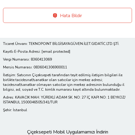
Hata Bildir
Ticaret Ünvanı: TEKNOPOINT BİLGİSAYAGÜVEN.İLET.GIDATİC.LTD.ŞTİ.
Kayıtlı E-Posta Adresi:
[email protected]
Vergi Numarası: 8360413069
Mersis Numarası: 0836041306900011
İletişim: Satıcının Çiçeksepeti tarafından teyit edilmiş iletişim bilgileri ile
birlikte tacir/esnaf/sanatkar olan satıcılar için merkez adresi;
tacir/esnaf/sanatkar olmayan satıcılar için merkez adresinin bulunduğu il
bilgisi, ad, soyad ve T.C. kimlik numarası kayıt altında bulunmaktadır.
Adres: KAVACIK MAH. YÜREKLİ ADAM SK. NO: 27 İÇ KAPI NO: 1 BEYKOZ/
İSTANBUL 1500046505/341/TUR
Şehir: İstanbul
Çiçeksepeti Mobil Uygulamamızı İndirin