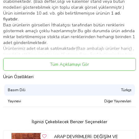
olabilmektedir. (Bazı defter,silgi ve kalemler stand veya bütün
modelleri gösterebilmek için toplu olarak görsel yüklenmiştir.)
Ürün isimlerinde 10 ad. v.b. gibi belirtilmemişse ürünün
1 ad.
fiyatıdır.
Bazı ürünlerin görselleri İthalatçısı tarafından bütün renklerini
göstermek amaçlı çoklu hazırlanmıştır.Bu gibi durumda ürün adında
miktar belirtilmemişse stokta olan renklerinden herhangi birinden 1
adet gönderilmektedir.
Ürünlerimiz
adet olarak satılmaktadır
(Bazı ambalajlı ürünler hariç) ,
tereddüt ettiğiniz ürünler için "Satıcıya Soru Sor" bölümünden bize
yazabilirsiniz.
Tüm Açıklamayı Gör
Bazı ürünler asortidir ve stokta olan renkleri/modelleri
gönderilmektedir.
Ürün Özellikleri
Kitaplarda güncel kapak ve güncel içerik takip edilmektedir, ürün
görseli sizi yanıltmasın.Basım yılı eski bile olsa müfredat
değişmediği için içeriği günceldir.Müfredat değiştiğinde
Basım Dili
Türkçe
yayınevlerine ilgili kitaplar iade edilmektedir.
Yayınevi
Diğer Yayınevleri
DOĞU AKDENİZ VE TÜRKİYE' NİN HAKLARI
İlginizi Çekebilecek Benzer Seçenekler
ARAP DEVRİMLERİ: DEĞİŞİM VE
Sayfa Sayısı 488