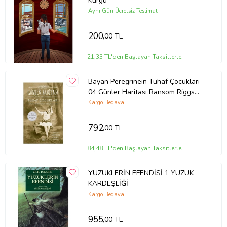
Kurgu
Aynı Gün Ücretsiz Teslimat
200
,00 TL
21,33 TL'den Başlayan Taksitlerle
Bayan Peregrinein Tuhaf Çocukları
04 Günler Haritası Ransom Riggs
İthaki Yayınları
Kargo Bedava
792
,00 TL
84,48 TL'den Başlayan Taksitlerle
YÜZÜKLERİN EFENDİSİ 1 YÜZÜK
KARDEŞLİĞİ
Kargo Bedava
955
,00 TL