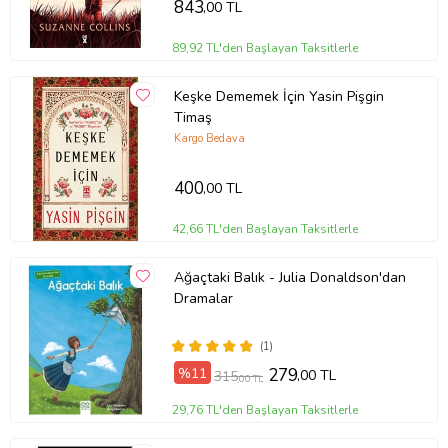
843
,00 TL
89,92 TL'den Başlayan Taksitlerle
Keşke Dememek İçin Yasin Pişgin
Timaş
Kargo Bedava
400
,00 TL
42,66 TL'den Başlayan Taksitlerle
Ağaçtaki Balık - Julia Donaldson'dan
Dramalar
(1)
%11
279
,00 TL
315
,00 TL
29,76 TL'den Başlayan Taksitlerle