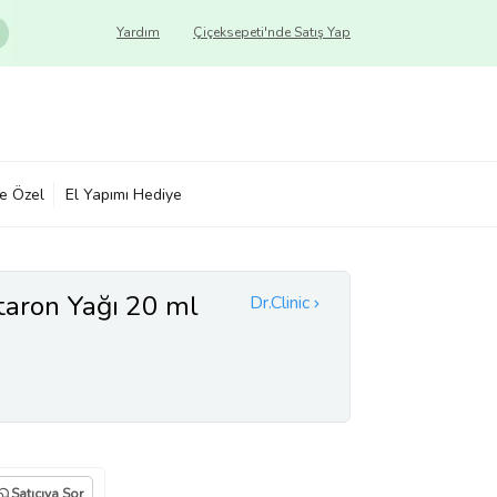
Yardım
Çiçeksepeti'nde Satış Yap
ye Özel
El Yapımı Hediye
ntaron Yağı 20 ml
Dr.Clinic
Satıcıya Sor