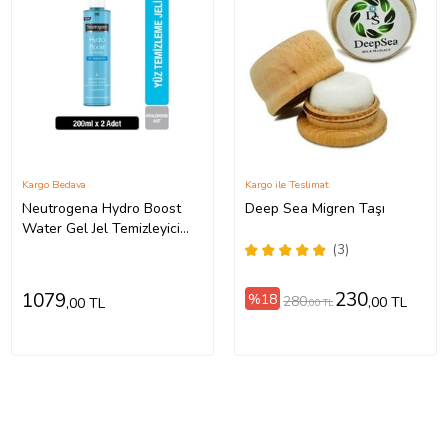
Kargo Bedava
Kargo ile Teslimat
Neutrogena Hydro Boost
Deep Sea Migren Taşı
Water Gel Jel Temizleyici
200 ml x2
(3)
230
1079
%18
280
,00 TL
,00 TL
,00 TL