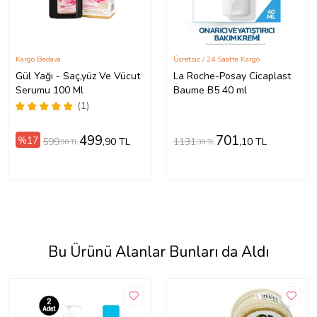
Kargo Bedava
Ücretsiz / 24 Saatte Kargo
Gül Yağı - Saç,yüz Ve Vücut
La Roche-Posay Cicaplast
Serumu 100 Ml
Baume B5 40 ml
(1)
499
701
%17
599
1131
,90 TL
,10 TL
,90 TL
,30 TL
Bu Ürünü Alanlar Bunları da Aldı