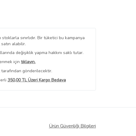
stoklarla sınırlıdır. Bir tüketici bu kampanya
tın alabilir.
arında değişiklik yapma hakkını saklı tutar.
renmek için
tıklayın.
tarafından gönderilecektir.
erli
350,00 TL Üzeri Kargo Bedava
 Görüntüle
iyat bilgileri, satıcı tarafından
Ürün Güvenliği Bilgileri