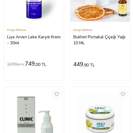
Kargo Bedava
Kargo Bedava
Liya Arven Leke Karşıtı Krem
Bukhet Portakal Çiçeği Yağı
- 30ml
10 ML
749
449
1299
,00 TL
,90 TL
,00 TL