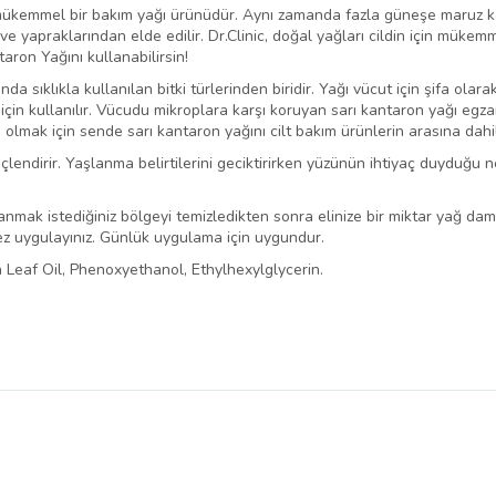
n mükemmel bir bakım yağı ürünüdür. Aynı zamanda fazla güneşe maruz kal
k ve yapraklarından elde edilir. Dr.Clinic, doğal yağları cildin için mük
taron Yağını kullanabilirsin!
nda sıklıkla kullanılan bitki türlerinden biridir. Yağı vücut için şifa olarak
n için kullanılır. Vücudu mikroplara karşı koruyan sarı kantaron yağı egzam
p olmak için sende sarı kantaron yağını cilt bakım ürünlerin arasına dahil
ni güçlendirir. Yaşlanma belirtilerini geciktirirken yüzünün ihtiyaç duyduğu 
lanmak istediğiniz bölgeyi temizledikten sonra elinize bir miktar yağ da
kez uygulayınız. Günlük uygulama için uygundur.
 Leaf Oil, Phenoxyethanol, Ethylhexylglycerin.