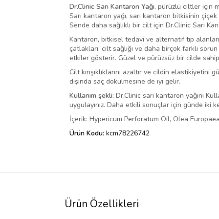
Dr.Clinic Sarı Kantaron Yağı
, pürüzlü ciltler içi
Sarı kantaron yağı, sarı kantaron bitkisinin çiçe
Sende daha sağlıklı bir cilt için Dr.Clinic Sarı Kan
Kantaron, bitkisel tedavi ve alternatif tıp alanları
çatlakları, cilt sağlığı ve daha birçok farklı soru
etkiler gösterir. Güzel ve pürüzsüz bir cilde sahi
Cilt kırışıklıklarını azaltır ve cildin elastikiyeti
dışında saç dökülmesine de iyi gelir.
Kullanım şekli:
Dr.Clinic sarı kantaron yağını Kul
uygulayınız. Daha etkili sonuçlar için günde iki 
İçerik: Hypericum Perforatum Oil, Olea Europaea
Ürün Kodu:
kcm78226742
Ürün Özellikleri