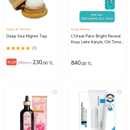
Kargo ile Teslimat
Kargo Bedava
Deep Sea Migren Taşı
L'Oreal Paris Bright Reveal
Koyu Leke Karşıtı, Cilt Tonu
Eşitleyici Spf50 Nemlendirici
(3)
Krem Niasinam
230
840
%18
280
,00 TL
,00 TL
,00 TL