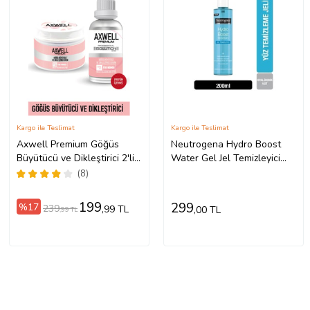
Kargo ile Teslimat
Kargo ile Teslimat
Axwell Premium Göğüs
Neutrogena Hydro Boost
Büyütücü ve Dikleştirici 2'li
Water Gel Jel Temizleyici
Göğüs Bakım Seti (Serum
200 Ml 3574661288369
(8)
30ml+ Krem 100ml)
199
299
%17
239
,99 TL
,00 TL
,99 TL