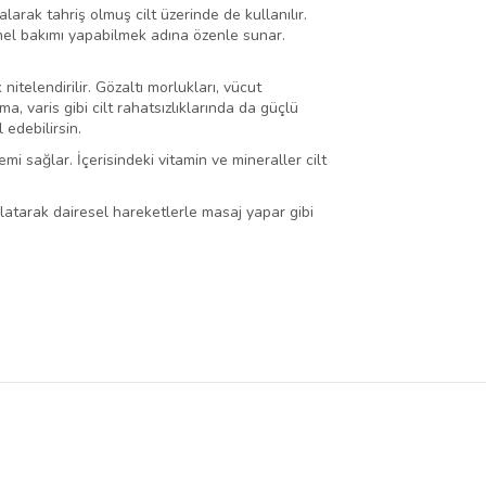
arak tahriş olmuş cilt üzerinde de kullanılır.
emmel bakımı yapabilmek adına özenle sunar.
 nitelendirilir. Gözaltı morlukları, vücut
a, varis gibi cilt rahatsızlıklarında da güçlü
 edebilirsin.
nemi sağlar. İçerisindeki vitamin ve mineraller cilt
mlatarak dairesel hareketlerle masaj yapar gibi