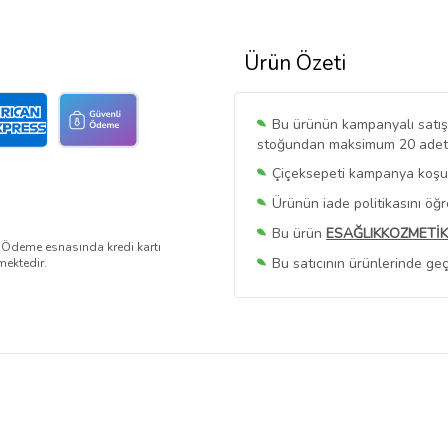
Ürün Özeti
Bu ürünün kampanyalı satışı 
stoğundan maksimum 20 adet sa
Çiçeksepeti kampanya koşull
Ürünün iade politikasını öğ
Bu ürün
ESAĞLIKKOZMETİK
. Ödeme esnasında kredi kartı
Bu satıcının ürünlerinde geç
mektedir.
Bu Satıcının
Tüm Ürünlerini
Ürün sayfasında gördüğünüz f
belirlenmektedir.