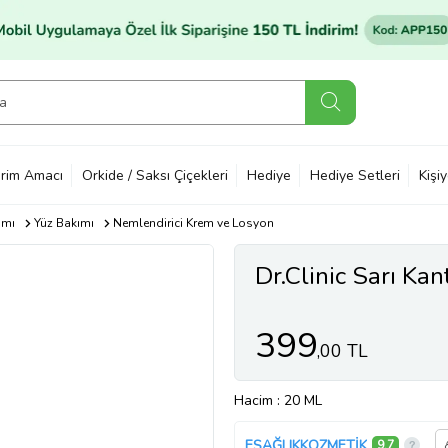
rim Amacı
Orkide / Saksı Çiçekleri
Hediye
Hediye Setleri
Kişi
ımı
Yüz Bakımı
Nemlendirici Krem ve Losyon
Dr.Clinic Sarı Ka
399
,00 TL
Hacim
: 20 ML
ESAĞLIKKOZMETİK
9,7