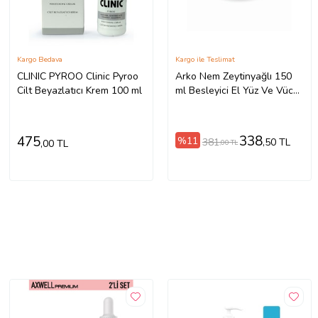
Kargo Bedava
Kargo ile Teslimat
CLINIC PYROO Clinic Pyroo
Arko Nem Zeytinyağlı 150
Cilt Beyazlatıcı Krem 100 ml
ml Besleyici El Yüz Ve Vücut
Bakım Kremi
338
475
%11
381
,50 TL
,00 TL
,00 TL