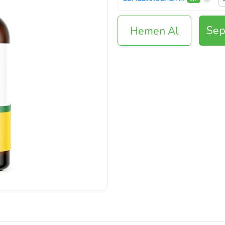
Sep
Hemen Al