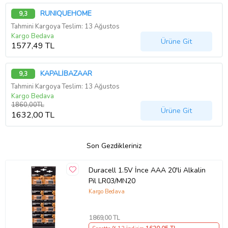
RUNIQUEHOME
9,3
Tahmini Kargoya Teslim: 13 Ağustos
Kargo Bedava
Ürüne Git
1577,49 TL
KAPALİBAZAAR
9,3
Tahmini Kargoya Teslim: 13 Ağustos
Kargo Bedava
1860,00TL
Ürüne Git
1632,00 TL
Son Gezdikleriniz
Duracell 1.5V İnce AAA 20'li Alkalin
Pil LR03/MN20
Kargo Bedava
1869
,00 TL