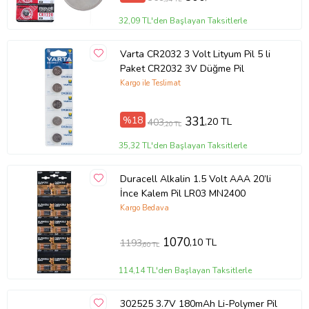
32,09 TL'den Başlayan Taksitlerle
Varta CR2032 3 Volt Lityum Pil 5 li
Paket CR2032 3V Düğme Pil
Kargo ile Teslimat
%18
331
,20 TL
403
,20 TL
35,32 TL'den Başlayan Taksitlerle
Duracell Alkalin 1.5 Volt AAA 20’li
İnce Kalem Pil LR03 MN2400
Kargo Bedava
1070
,10 TL
1193
,60 TL
114,14 TL'den Başlayan Taksitlerle
302525 3.7V 180mAh Li-Polymer Pil