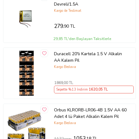
Devreli/1.5A
Kargo ile Teslimat
279
,90 TL
29,85 TL'den Başlayan Taksitlerle
Duracell 20'li Kartela 1.5 V Alkalin
AA Kalem Pil
Kargo Bedava
1869
,00 TL
Sepette %13 İndirim
1620
,05 TL
Orbus KLRORB-LR06-4B 1.5V AA 60
Adet 4 lü Paket Alkalin Kalem Pil
Kargo Bedava
1053
,18 TL
1172