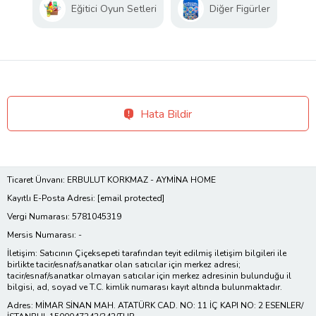
Eğitici Oyun Setleri
Diğer Figürler
Hata Bildir
Ticaret Ünvanı: ERBULUT KORKMAZ - AYMİNA HOME
Kayıtlı E-Posta Adresi:
[email protected]
Vergi Numarası: 5781045319
Mersis Numarası: -
İletişim: Satıcının Çiçeksepeti tarafından teyit edilmiş iletişim bilgileri ile
birlikte tacir/esnaf/sanatkar olan satıcılar için merkez adresi;
tacir/esnaf/sanatkar olmayan satıcılar için merkez adresinin bulunduğu il
bilgisi, ad, soyad ve T.C. kimlik numarası kayıt altında bulunmaktadır.
Adres: MİMAR SİNAN MAH. ATATÜRK CAD. NO: 11 İÇ KAPI NO: 2 ESENLER/