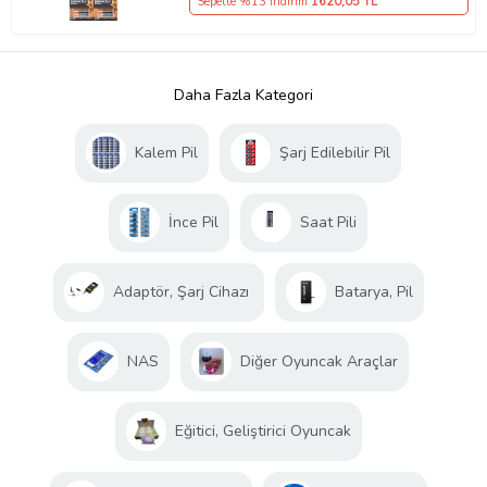
Sepette %13 İndirim
1620
,05 TL
Daha Fazla Kategori
Kalem Pil
Şarj Edilebilir Pil
İnce Pil
Saat Pili
Adaptör, Şarj Cihazı
Batarya, Pil
NAS
Diğer Oyuncak Araçlar
Eğitici, Geliştirici Oyuncak