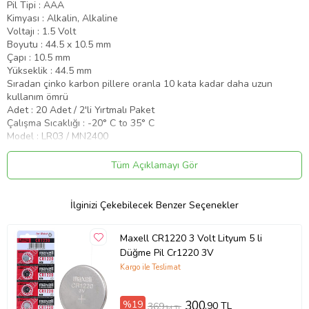
Pil Tipi : AAA
Kimyası : Alkalin, Alkaline
Voltajı : 1.5 Volt
Boyutu : 44.5 x 10.5 mm
Çapı : 10.5 mm
Yükseklik : 44.5 mm
Sıradan çinko karbon pillere oranla 10 kata kadar daha uzun
kullanım ömrü
Adet : 20 Adet / 2'li Yırtmalı Paket
Çalışma Sıcaklığı : -20° C to 35° C
Model : LR03 / MN2400
Tüm Açıklamayı Gör
Ürün Kodu:
kcm58174368
İlginizi Çekebilecek Benzer Seçenekler
Maxell CR1220 3 Volt Lityum 5 li
Düğme Pil Cr1220 3V
Kargo ile Teslimat
%19
300
,90 TL
369
,34 TL