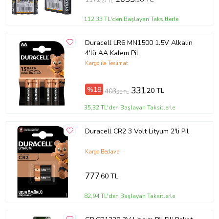
,27 TL
112,33 TL'den Başlayan Taksitlerle
Duracell LR6 MN1500 1.5V Alkalin
4'lü AA Kalem Pil
Kargo ile Teslimat
%18
331
,20 TL
403
,20 TL
35,32 TL'den Başlayan Taksitlerle
Duracell CR2 3 Volt Lityum 2'li Pil
Kargo Bedava
777
,60 TL
82,94 TL'den Başlayan Taksitlerle