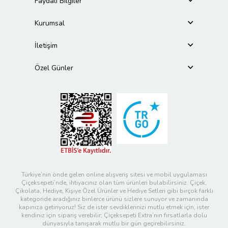
Faydalı Bilgiler
Kurumsal
İletişim
Özel Günler
Türkiye’nin önde gelen online alışveriş sitesi ve mobil uygulaması
Çiçeksepeti’nde, ihtiyacınız olan tüm ürünleri bulabilirsiniz. Çiçek,
Çikolata, Hediye, Kişiye Özel Ürünler ve Hediye Setleri gibi birçok farklı
kategoride aradığınız binlerce ürünü sizlere sunuyor ve zamanında
kapınıza getiriyoruz! Siz de ister sevdiklerinizi mutlu etmek için, ister
kendiniz için sipariş verebilir; Çiçeksepeti Extra’nın fırsatlarla dolu
dünyasıyla tanışarak mutlu bir gün geçirebilirsiniz.