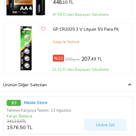
446
,10 TL
47,58 TL'den Başlayan Taksitlerle
GP CR2025 3 V Lityum 5'li Para Pil
Kargo ile Teslimat
%23
207
,49 TL
270
,90 TL
22,13 TL'den Başlayan Taksitlerle
Ürünün Diğer Satıcıları
Melek Store
9,3
Tahmini Kargoya Teslim: 13 Ağustos
Kargo Bedava
3412,50TL
Ürüne Git
1576,50 TL