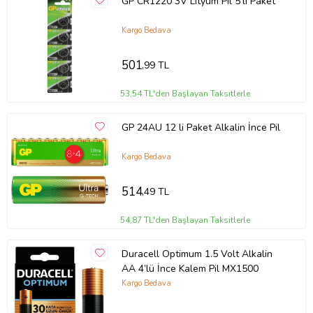
GP CR1220 3V Lityum Pil 5'li Paket
Kargo Bedava
501
,99 TL
53,54 TL'den Başlayan Taksitlerle
GP 24AU 12 li Paket Alkalin İnce Pil
Kargo Bedava
514
,49 TL
54,87 TL'den Başlayan Taksitlerle
Duracell Optimum 1.5 Volt Alkalin
AA 4’lü İnce Kalem Pil MX1500
Kargo Bedava