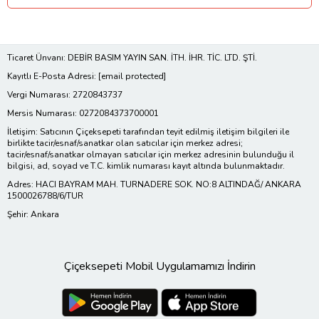
Ticaret Ünvanı: DEBİR BASIM YAYIN SAN. İTH. İHR. TİC. LTD. ŞTİ.
Kayıtlı E-Posta Adresi:
[email protected]
Vergi Numarası: 2720843737
Mersis Numarası: 0272084373700001
İletişim: Satıcının Çiçeksepeti tarafından teyit edilmiş iletişim bilgileri ile
birlikte tacir/esnaf/sanatkar olan satıcılar için merkez adresi;
tacir/esnaf/sanatkar olmayan satıcılar için merkez adresinin bulunduğu il
bilgisi, ad, soyad ve T.C. kimlik numarası kayıt altında bulunmaktadır.
Adres: HACI BAYRAM MAH. TURNADERE SOK. NO:8 ALTINDAĞ/ ANKARA
1500026788/6/TUR
Şehir: Ankara
Çiçeksepeti Mobil Uygulamamızı İndirin