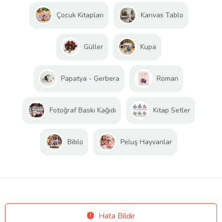
Çocuk Kitapları
Kanvas Tablo
Güller
Kupa
Papatya - Gerbera
Roman
Fotoğraf Baskı Kağıdı
Kitap Setler
Biblo
Peluş Hayvanlar
Hata Bildir