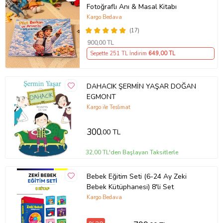
Cilt Tipi
Ciltsiz
Fotoğraflı Anı & Masal Kitabı
Kağıt Cinsi
1. Hamur
Kargo Bedava
Sayfa Sayısı
32
(17)
Yayın Dili
Türkçe
Yazar
Ceylan Oğuzcan
900
,00 TL
Sepette 251 TL İndirim
649
,00 TL
Ürün Kodu:
kcm66436586
DAHACIK ŞERMİN YAŞAR DOĞAN
EGMONT
Kargo ile Teslimat
300
,00 TL
32,00 TL'den Başlayan Taksitlerle
Bebek Eğitim Seti (6-24 Ay Zeki
Bebek Kütüphanesi) 8'li Set
Kargo Bedava