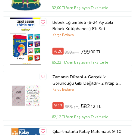
32,00 TL'den Başlayan Taksitlerle
Bebek Eğitim Seti (6-24 Ay Zeki
Bebek Kütüphanesi) 8'li Set
Kargo Bedava
%20
799
,00 TL
999
,00 TL
85,22 TL'den Başlayan Taksitlerle
Zamanın Düzeni + Gerçeklik
Göründüğü Gibi Değildir- 2 Kitap Set
- Iş Bankası Özel Set Zamanın
Kargo Bedava
Düzeni
%13
582
,42 TL
668
,47 TL
62,12 TL'den Başlayan Taksitlerle
Çıkartmalarla Kolay Matematik 9-10