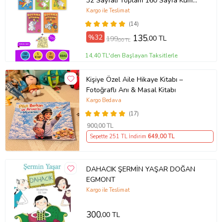
32 Sayfalı Toplam 160 Sayfa Kum
Boyama Hediyeli (Buz-Buz)
Kargo ile Teslimat
(14)
%32
135
,00 TL
199
,00 TL
14,40 TL'den Başlayan Taksitlerle
Kişiye Özel Aile Hikaye Kitabı –
Fotoğraflı Anı & Masal Kitabı
Kargo Bedava
(17)
900
,00 TL
Sepette 251 TL İndirim
649
,00 TL
DAHACIK ŞERMİN YAŞAR DOĞAN
EGMONT
Kargo ile Teslimat
300
,00 TL