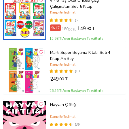
4 - 6 Yaş Okul Öncesi Çizgi
Çalışmaları Seti 5 Kitap
Kargo ile Teslimat
(8)
%17
149
,90 TL
180
,00 TL
15,98 TL'den Başlayan Taksitlerle
Martı Süper Boyama Kitabı Seti 4
Kitap A5 Boy
Kargo ile Teslimat
(13)
249
,00 TL
26,56 TL'den Başlayan Taksitlerle
Hayvan Çiftliği
Kargo ile Teslimat
(36)