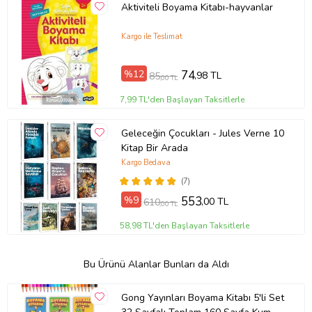
Aktiviteli Boyama Kitabı-hayvanlar
Kargo ile Teslimat
%12
74
,98 TL
85
,00 TL
7,99 TL'den Başlayan Taksitlerle
Geleceğin Çocukları - Jules Verne 10
Kitap Bir Arada
Kargo Bedava
(7)
%9
553
,00 TL
610
,00 TL
58,98 TL'den Başlayan Taksitlerle
Bu Ürünü Alanlar Bunları da Aldı
Gong Yayınları Boyama Kitabı 5'li Set