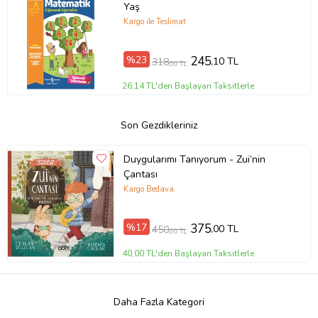
Yaş
Kargo ile Teslimat
%23
245
,10 TL
318
,00 TL
26,14 TL'den Başlayan Taksitlerle
Son Gezdikleriniz
Duygularımı Tanıyorum - Zui’nin
Çantası
Kargo Bedava
%17
375
,00 TL
450
,00 TL
40,00 TL'den Başlayan Taksitlerle
Daha Fazla Kategori