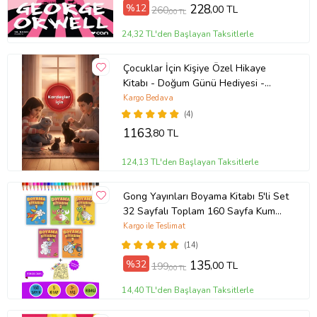
%12
228
,00 TL
260
,00 TL
24,32 TL'den Başlayan Taksitlerle
Çocuklar İçin Kişiye Özel Hikaye
Kitabı - Doğum Günü Hediyesi -
Okuma Hediyesi
Kargo Bedava
(4)
1163
,80 TL
124,13 TL'den Başlayan Taksitlerle
Gong Yayınları Boyama Kitabı 5'li Set
32 Sayfalı Toplam 160 Sayfa Kum
Boyama Hediyeli (Buz-Buz)
Kargo ile Teslimat
(14)
%32
135
,00 TL
199
,00 TL
14,40 TL'den Başlayan Taksitlerle