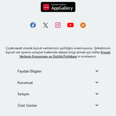
Çiçeksepeti olarak kişisel verilerinizin gizliliğini önemsiyoruz. Şirketimizin
kişisel veri işleme süreçleri hakkında detaylı bilgi almak için lütfen
Kişisel
Verilerin Korunması ve Gizlilik Politikası
’nı inceleyiniz.
Faydalı Bilgiler
Kurumsal
İletişim
Özel Günler