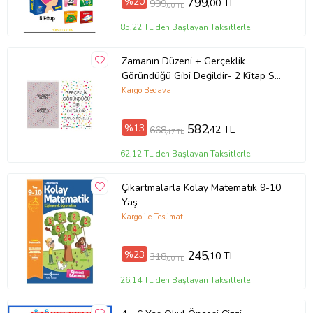
%20
799
,00 TL
999
,00 TL
85,22 TL'den Başlayan Taksitlerle
Zamanın Düzeni + Gerçeklik
Göründüğü Gibi Değildir- 2 Kitap Set
- Iş Bankası Özel Set Zamanın
Kargo Bedava
Düzeni
%13
582
,42 TL
668
,47 TL
62,12 TL'den Başlayan Taksitlerle
Çıkartmalarla Kolay Matematik 9-10
Yaş
Kargo ile Teslimat
%23
245
,10 TL
318
,00 TL
26,14 TL'den Başlayan Taksitlerle