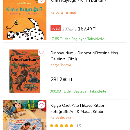
Kimin Kuyruğu ? Kimin Bunlar ?
Kargo ile Teslimat
%19
167
,40 TL
207
,00 TL
17,85 TL'den Başlayan Taksitlerle
Dinosaurium - Dinozor Müzesine Hoş
Geldiniz (Ciltli)
Kargo Bedava
2812
,80 TL
300,03 TL'den Başlayan Taksitlerle
Kişiye Özel Aile Hikaye Kitabı –
Fotoğraflı Anı & Masal Kitabı
Kargo Bedava
(17)