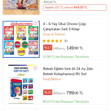
900
,00 TL
Sepette 251 TL İndirim
649
,00 TL
4 - 6 Yaş Okul Öncesi Çizgi
Çalışmaları Seti 5 Kitap
Kargo ile Teslimat
(8)
%17
149
,90 TL
180
,00 TL
15,98 TL'den Başlayan Taksitlerle
Bebek Eğitim Seti (6-24 Ay Zeki
Bebek Kütüphanesi) 8'li Set
Kargo Bedava
%20
799
,00 TL
999
,00 TL
85,22 TL'den Başlayan Taksitlerle