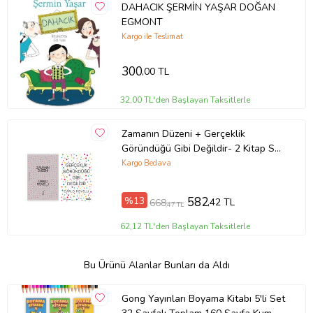
DAHACIK ŞERMİN YAŞAR DOĞAN
EGMONT
Kargo ile Teslimat
300
,00 TL
32,00 TL'den Başlayan Taksitlerle
Zamanın Düzeni + Gerçeklik
Göründüğü Gibi Değildir- 2 Kitap Set
- Iş Bankası Özel Set Zamanın
Kargo Bedava
Düzeni
%13
582
,42 TL
668
,47 TL
62,12 TL'den Başlayan Taksitlerle
Bu Ürünü Alanlar Bunları da Aldı
Gong Yayınları Boyama Kitabı 5'li Set