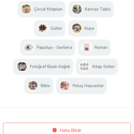
Çocuk Kitapları
Kanvas Tablo
Güller
Kupa
Papatya - Gerbera
Roman
Fotoğraf Baskı Kağıdı
Kitap Setler
Biblo
Peluş Hayvanlar
Hata Bildir