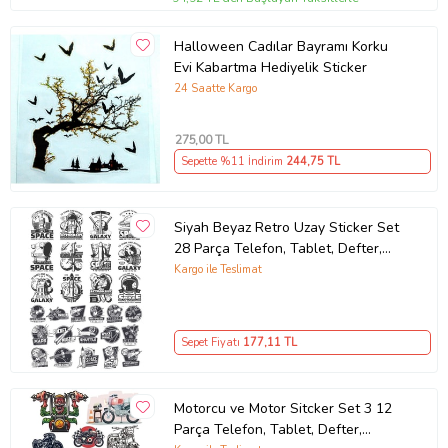
Halloween Cadılar Bayramı Korku
Evi Kabartma Hediyelik Sticker
24 Saatte Kargo
275
,00 TL
Sepette %11 İndirim
244
,75 TL
Siyah Beyaz Retro Uzay Sticker Set
28 Parça Telefon, Tablet, Defter,
Laptop Sticker
Kargo ile Teslimat
Sepet Fiyatı
177
,11 TL
Motorcu ve Motor Sitcker Set 3 12
Parça Telefon, Tablet, Defter,