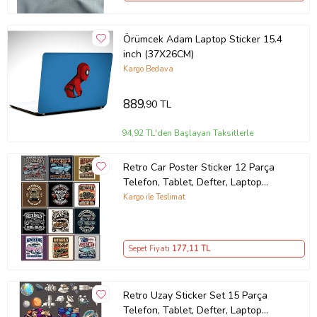
Örümcek Adam Laptop Sticker 15.4
inch (37X26CM)
Kargo Bedava
889
,90 TL
94,92 TL'den Başlayan Taksitlerle
Retro Car Poster Sticker 12 Parça
Telefon, Tablet, Defter, Laptop
Sticker
Kargo ile Teslimat
Sepet Fiyatı
177
,11 TL
Retro Uzay Sticker Set 15 Parça
Telefon, Tablet, Defter, Laptop