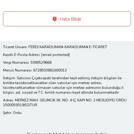
Hata Bildir
Ticaret Ünvanı: FERDİ KARADUMAN-KARADUMAN E-TİCARET
Kayıtlı E-Posta Adresi:
[email protected]
Vergi Numarası: 5090529668
Mersis Numarası: 6728503861600013
İletişim: Satıcının Çiçeksepeti tarafından teyit edilmiş iletişim bilgileri ile
birlikte tacir/esnaf/sanatkar olan satıcılar için merkez adresi;
tacir/esnaf/sanatkar olmayan satıcılar için merkez adresinin bulunduğu il
bilgisi, ad, soyad ve T.C. kimlik numarası kayıt altında bulunmaktadır.
Adres: MERKEZ MAH. GELINCIK SK. NO: 4 IÇ KAPI NO: 2 MESUDIYE/ ORDU
1500059319/52/TUR
Şehir: Ordu