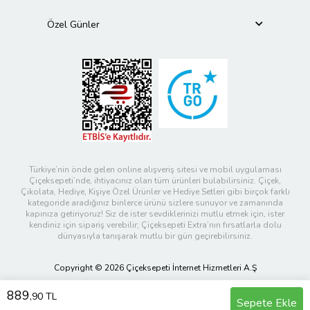
Özel Günler
Türkiye’nin önde gelen online alışveriş sitesi ve mobil uygulaması
Çiçeksepeti’nde, ihtiyacınız olan tüm ürünleri bulabilirsiniz. Çiçek,
Çikolata, Hediye, Kişiye Özel Ürünler ve Hediye Setleri gibi birçok farklı
kategoride aradığınız binlerce ürünü sizlere sunuyor ve zamanında
kapınıza getiriyoruz! Siz de ister sevdiklerinizi mutlu etmek için, ister
kendiniz için sipariş verebilir; Çiçeksepeti Extra’nın fırsatlarla dolu
dünyasıyla tanışarak mutlu bir gün geçirebilirsiniz.
Copyright © 2026 Çiçeksepeti İnternet Hizmetleri A.Ş
889
,90 TL
Sepete Ekle