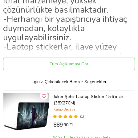
ithal malzemeye, yüksek
çözünürlükte basılmaktadır.
-Herhangi bir yapıştırıcıya ihtiyaç
duymadan, kolaylıkla
uygulayabilirsiniz.
-Laptop stickerlar, ilave yüzey
koruyucu malzeme uygulanarak
hazırlanmaktadır.
Tüm Açıklamayı Gör
-Stickerların tutunurluğu yüksektir,
ayrılma yapmaz, iz bırakmaz.
İlginizi Çekebilecek Benzer Seçenekler
-Ürünlerimiz, kargoda hasar
Joker Şehir Laptop Sticker 15.6 inch
almayacak şekilde paketlenip,
(38X27CM)
teslim edilmektedir.
Kargo Bedava
(1)
889
,90 TL
Ürün Kodu:
kcm5825746
94,92 TL'den Başlayan Taksitlerle