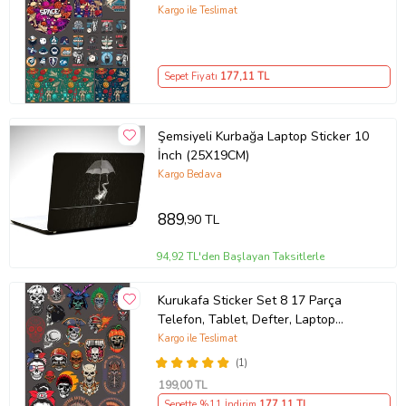
Sticker
Kargo ile Teslimat
Sepet Fiyatı
177
,11 TL
Şemsiyeli Kurbağa Laptop Sticker 10
İnch (25X19CM)
Kargo Bedava
889
,90 TL
94,92 TL'den Başlayan Taksitlerle
Kurukafa Sticker Set 8 17 Parça
Telefon, Tablet, Defter, Laptop
Sticker
Kargo ile Teslimat
(1)
199
,00 TL
Sepette %11 İndirim
177
,11 TL