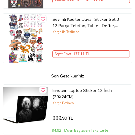
Sevimli Kediler Duvar Sticker Set 3
12 Parça Telefon, Tablet, Defter,
Laptop Sticker
Kargo ile Teslimat
Sepet Fiyatı
177
,11 TL
Son Gezdikleriniz
Einstein Laptop Sticker 12 İnch
(29X24CM)
Kargo Bedava
889
,90 TL
94,92 TL'den Başlayan Taksitlerle