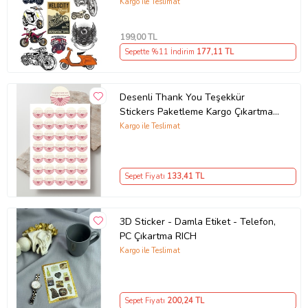
Laptop Sticker
Kargo ile Teslimat
199
,00 TL
Sepette %11 İndirim
177
,11 TL
Desenli Thank You Teşekkür
Stickers Paketleme Kargo Çıkartma
PYTKSTK110
Kargo ile Teslimat
Sepet Fiyatı
133
,41 TL
3D Sticker - Damla Etiket - Telefon,
PC Çıkartma RICH
Kargo ile Teslimat
Sepet Fiyatı
200
,24 TL