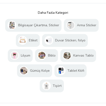
Daha Fazla Kategori
Bilgisayar Çıkartma, Sticker
Arma Sticker
Etiket
Duvar Stickerı, folyo
Lilyum
Biblo
Kanvas Tablo
Gümüş Kolye
Tablet Kılıfı
Tişört