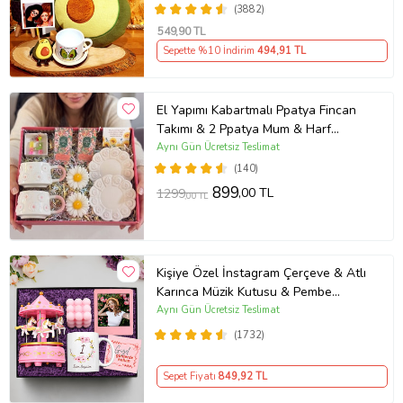
(3882)
549
,90 TL
Sepette %10 İndirim
494
,91 TL
El Yapımı Kabartmalı Ppatya Fincan
Takımı & 2 Ppatya Mum & Harf
Anahtarlık & Kokulu Mendil Hediye
Aynı Gün Ücretsiz Teslimat
Seti-
(140)
899
,00 TL
1299
,00 TL
Kişiye Özel İnstagram Çerçeve & Atlı
Karınca Müzik Kutusu & Pembe
Bubble Mum & Kupa Hediye Seti
Aynı Gün Ücretsiz Teslimat
(1732)
Sepet Fiyatı
849
,92 TL