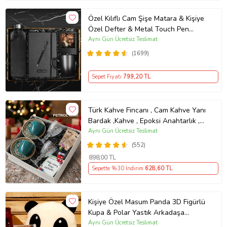
Özel Kılıflı Cam Şişe Matara & Kişiye
Özel Defter & Metal Touch Pen
Kalem & Fotoğraf Çerçevesi & Siyah
Aynı Gün Ücretsiz Teslimat
Kupa Hediye Seti
(1699)
Sepet Fiyatı
799
,20 TL
Türk Kahve Fincanı , Cam Kahve Yanı
Bardak ,Kahve , Epoksi Anahtarlık ,
Kahvesever Hediye Seti AYN34
Aynı Gün Ücretsiz Teslimat
KŞSL
(552)
898
,00 TL
Sepette %30 İndirim
628
,60 TL
Kişiye Özel Masum Panda 3D Figürlü
Kupa & Polar Yastık Arkadaşa
Hediye
Aynı Gün Ücretsiz Teslimat