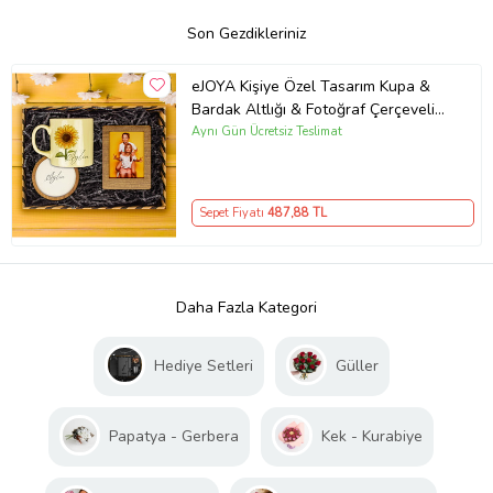
Son Gezdikleriniz
eJOYA Kişiye Özel Tasarım Kupa &
Bardak Altlığı & Fotoğraf Çerçeveli
Hediye Hediye Kutusu 113924
Aynı Gün Ücretsiz Teslimat
Sepet Fiyatı
487
,88 TL
Daha Fazla Kategori
Hediye Setleri
Güller
Papatya - Gerbera
Kek - Kurabiye