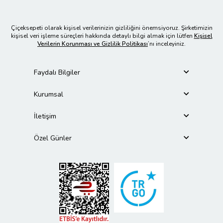
Çiçeksepeti olarak kişisel verilerinizin gizliliğini önemsiyoruz. Şirketimizin
kişisel veri işleme süreçleri hakkında detaylı bilgi almak için lütfen
Kişisel
Verilerin Korunması ve Gizlilik Politikası
’nı inceleyiniz.
Faydalı Bilgiler
Kurumsal
İletişim
Özel Günler