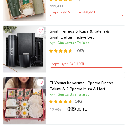
999
,90 TL
Sepette %15 İndirim
849
,92 TL
Siyah Termos & Kupa & Kalem &
Siyah Defter Hediye Seti
Aynı Gün Ücretsiz Teslimat
(1067)
Sepet Fiyatı
949
,90 TL
El Yapımı Kabartmalı Ppatya Fincan
Takımı & 2 Ppatya Mum & Harf
Anahtarlık & Kokulu Mendil Hediye
Aynı Gün Ücretsiz Teslimat
Seti-
(140)
899
,00 TL
1299
,00 TL