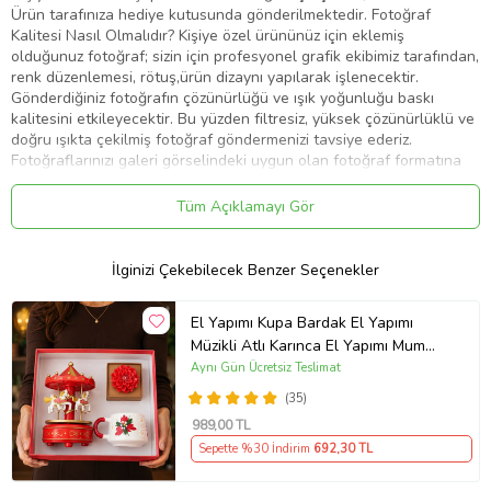
Ürün tarafınıza hediye kutusunda gönderilmektedir. Fotoğraf
Kalitesi Nasıl Olmalıdır? Kişiye özel ürününüz için eklemiş
olduğunuz fotoğraf; sizin için profesyonel grafik ekibimiz tarafından,
renk düzenlemesi, rötuş,ürün dizaynı yapılarak işlenecektir.
Gönderdiğiniz fotoğrafın çözünürlüğü ve ışık yoğunluğu baskı
kalitesini etkileyecektir. Bu yüzden filtresiz, yüksek çözünürlüklü ve
doğru ışıkta çekilmiş fotoğraf göndermenizi tavsiye ederiz.
Fotoğraflarınızı galeri görselindeki uygun olan fotoğraf formatına
göre göndermenizi önemle rica ederiz.
Tüm Açıklamayı Gör
Ürün Kodu:
kcm14044431
İlginizi Çekebilecek Benzer Seçenekler
El Yapımı Kupa Bardak El Yapımı
Müzikli Atlı Karınca El Yapımı Mum
AYN34
Aynı Gün Ücretsiz Teslimat
(35)
989
,00 TL
Sepette %30 İndirim
692
,30 TL