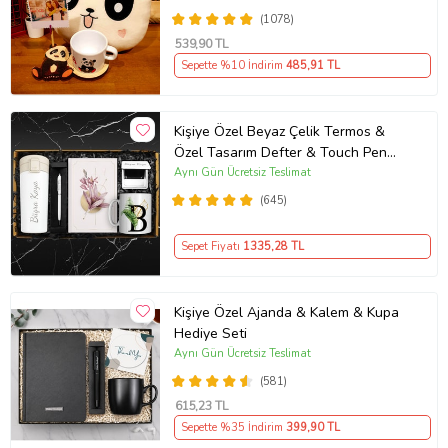
(1078)
539
,90 TL
Sepette %10 İndirim
485
,91 TL
Kişiye Özel Beyaz Çelik Termos &
Özel Tasarım Defter & Touch Pen
Kalem & Kişiye Özel Cep Aynası &
Aynı Gün Ücretsiz Teslimat
Kişiye Özel Kupa Hediye Seti
(645)
Sepet Fiyatı
1335
,28 TL
Kişiye Özel Ajanda & Kalem & Kupa
Hediye Seti
Aynı Gün Ücretsiz Teslimat
(581)
615
,23 TL
Sepette %35 İndirim
399
,90 TL