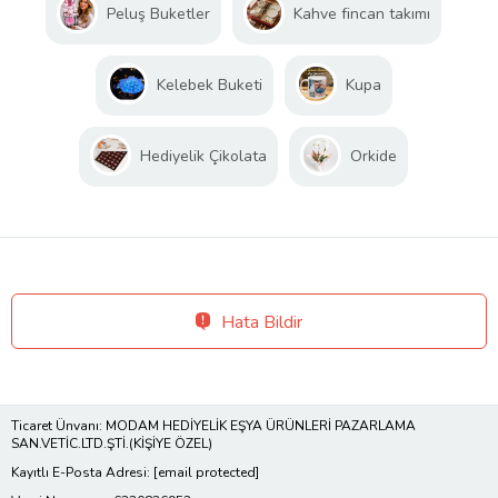
Peluş Buketler
Kahve fincan takımı
Kelebek Buketi
Kupa
Hediyelik Çikolata
Orkide
Hata Bildir
Ticaret Ünvanı: MODAM HEDİYELİK EŞYA ÜRÜNLERİ PAZARLAMA
SAN.VETİC.LTD.ŞTİ.(KİŞİYE ÖZEL)
Kayıtlı E-Posta Adresi:
[email protected]