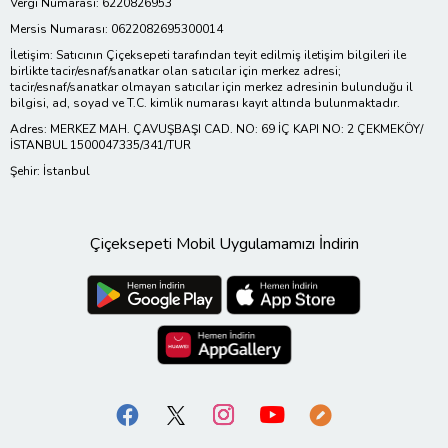
Vergi Numarası: 6220826953
Mersis Numarası: 0622082695300014
İletişim: Satıcının Çiçeksepeti tarafından teyit edilmiş iletişim bilgileri ile
birlikte tacir/esnaf/sanatkar olan satıcılar için merkez adresi;
tacir/esnaf/sanatkar olmayan satıcılar için merkez adresinin bulunduğu il
bilgisi, ad, soyad ve T.C. kimlik numarası kayıt altında bulunmaktadır.
Adres: MERKEZ MAH. ÇAVUŞBAŞI CAD. NO: 69 İÇ KAPI NO: 2 ÇEKMEKÖY/
İSTANBUL 1500047335/341/TUR
Şehir: İstanbul
Çiçeksepeti Mobil Uygulamamızı İndirin