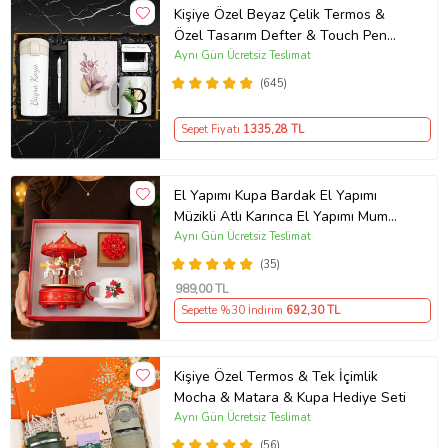
Kişiye Özel Beyaz Çelik Termos &
Özel Tasarım Defter & Touch Pen
Kalem & Kişiye Özel Cep Aynası &
Aynı Gün Ücretsiz Teslimat
Kişiye Özel Kupa Hediye Seti
(645)
Sepet Fiyatı
1335
,28 TL
El Yapımı Kupa Bardak El Yapımı
Müzikli Atlı Karınca El Yapımı Mum
AYN34
Aynı Gün Ücretsiz Teslimat
(35)
989
,00 TL
Sepette %30 İndirim
692
,30 TL
Kişiye Özel Termos & Tek İçimlik
Mocha & Matara & Kupa Hediye Seti
Aynı Gün Ücretsiz Teslimat
(56)