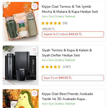
Kişiye Özel Termos & Tek İçimlik
Mocha & Matara & Kupa Hediye Seti
Aynı Gün Ücretsiz Teslimat
(56)
999
,90 TL
Sepette %15 İndirim
849
,92 TL
Siyah Termos & Kupa & Kalem &
Siyah Defter Hediye Seti
Aynı Gün Ücretsiz Teslimat
(1067)
Sepet Fiyatı
949
,90 TL
Kişiye Özel Best Friends Avokado
Yastık Ve 3D Avakado Kupa
Arkadaşa Hediye
Aynı Gün Ücretsiz Teslimat