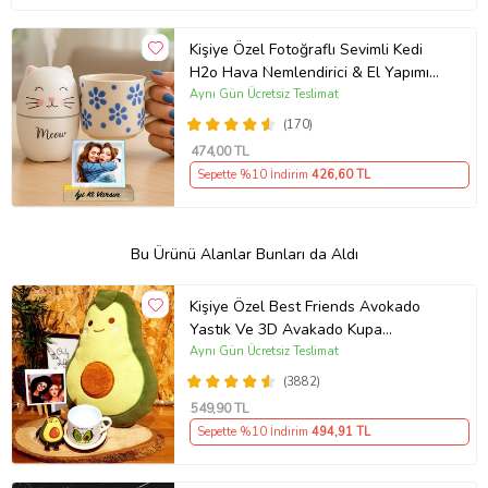
Kişiye Özel Fotoğraflı Sevimli Kedi
H2o Hava Nemlendirici & El Yapımı
Kabartmalı Kupa
Aynı Gün Ücretsiz Teslimat
(170)
474
,00 TL
Sepette %10 İndirim
426
,60 TL
Bu Ürünü Alanlar Bunları da Aldı
Kişiye Özel Best Friends Avokado
Yastık Ve 3D Avakado Kupa
Arkadaşa Hediye
Aynı Gün Ücretsiz Teslimat
(3882)
549
,90 TL
Sepette %10 İndirim
494
,91 TL