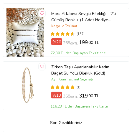
Mors Alfabesi Sevgili Bilekliği - 2'li
Gümüş Renk + (1 Adet Hediye
Bileklik)
Kargo ile Teslimat
(157)
%26
199
,00 TL
269
,00 TL
72,30 TL'den Başlayan Taksitlerle
Zirkon Taşlı Ayarlanabilir Kadın
Baget Su Yolu Bileklik (Gold)
Aynı Gün Teslimat Seçeneği
(1)
%13
319
,90 TL
368
,90 TL
116,23 TL'den Başlayan Taksitlerle
Son Gezdikleriniz