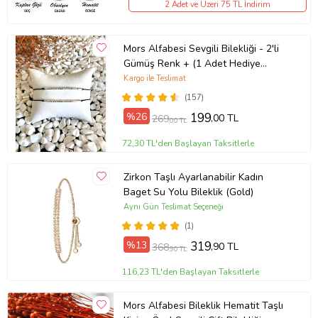
2 Adet ve Üzeri 75 TL İndirim
Mors Alfabesi Sevgili Bilekliği - 2'li
Gümüş Renk + (1 Adet Hediye
Bileklik)
Kargo ile Teslimat
(157)
%26
199
,00 TL
269
,00 TL
72,30 TL'den Başlayan Taksitlerle
Zirkon Taşlı Ayarlanabilir Kadın
Baget Su Yolu Bileklik (Gold)
Aynı Gün Teslimat Seçeneği
(1)
%13
319
,90 TL
368
,90 TL
116,23 TL'den Başlayan Taksitlerle
Mors Alfabesi Bileklik Hematit Taşlı