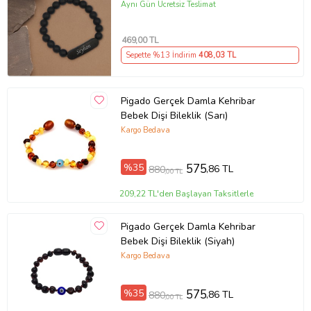
Aynı Gün Ücretsiz Teslimat
469
,00 TL
Sepette %13 İndirim
408
,03 TL
Pigado Gerçek Damla Kehribar
Bebek Dişi Bileklik (Sarı)
Kargo Bedava
%35
575
,86 TL
880
,00 TL
209,22 TL'den Başlayan Taksitlerle
Pigado Gerçek Damla Kehribar
Bebek Dişi Bileklik (Siyah)
Kargo Bedava
%35
575
,86 TL
880
,00 TL