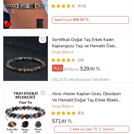
(433)
Sepet Fiyatı
466
,54 TL
Sertifikalı Doğal Taş Erkek Kadın
Kaplangözü Taşı ve Hematit Özel
Tasarım Hediye 6mm Bileklik
Kargo Bedava
(34)
%22
529
,00 TL
675
,00 TL
192,20 TL'den Başlayan Taksitlerle
Alnis Atelier Kaplan Gözü, Obsidyen
Ve Hematit Doğal Taş Erkek Bileklik
(KAHVE-BRONZ)
Kargo Bedava
(83)
571
,83 TL
2 Adet ve Üzeri 75 TL İndirim