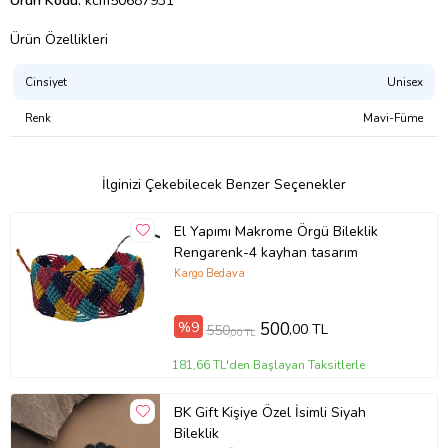
Ürün Kodu:
kcm50687931
Ürün Özellikleri
Cinsiyet
Unisex
Renk
Mavi-Füme
İlginizi Çekebilecek Benzer Seçenekler
El Yapımı Makrome Örgü Bileklik
Rengarenk-4 kayhan tasarım
Kargo Bedava
%9
500
,00 TL
550
,00 TL
181,66 TL'den Başlayan Taksitlerle
BK Gift Kişiye Özel İsimli Siyah
Bileklik