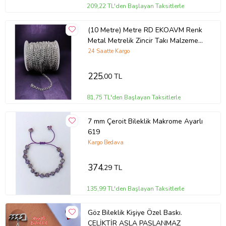
209,22 TL'den Başlayan Taksitlerle
(10 Metre) Metre RD EKOAVM Renk
Metal Metrelik Zincir Takı Malzemesi
Zinciri 1
24 Saatte Kargo
225
,00 TL
81,75 TL'den Başlayan Taksitlerle
7 mm Çeroit Bileklik Makrome Ayarlı
619
Kargo Bedava
374
,29 TL
135,99 TL'den Başlayan Taksitlerle
Göz Bileklik Kişiye Özel Baskı.
ÇELİKTİR ASLA PASLANMAZ