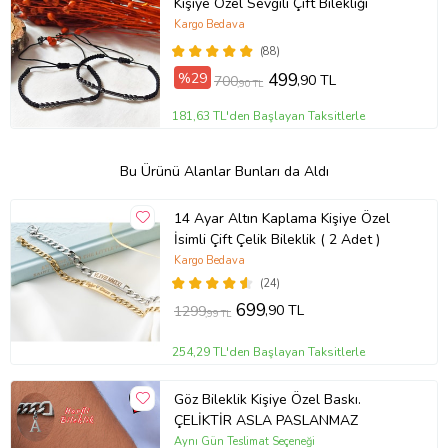
Kişiye Özel Sevgili Çift Bilekliği
Kargo Bedava
(88)
%29
499
,90 TL
700
,90 TL
181,63 TL'den Başlayan Taksitlerle
Bu Ürünü Alanlar Bunları da Aldı
14 Ayar Altın Kaplama Kişiye Özel
İsimli Çift Çelik Bileklik ( 2 Adet )
Kargo Bedava
(24)
699
,90 TL
1299
,99 TL
254,29 TL'den Başlayan Taksitlerle
Göz Bileklik Kişiye Özel Baskı.
ÇELİKTİR ASLA PASLANMAZ
Aynı Gün Teslimat Seçeneği