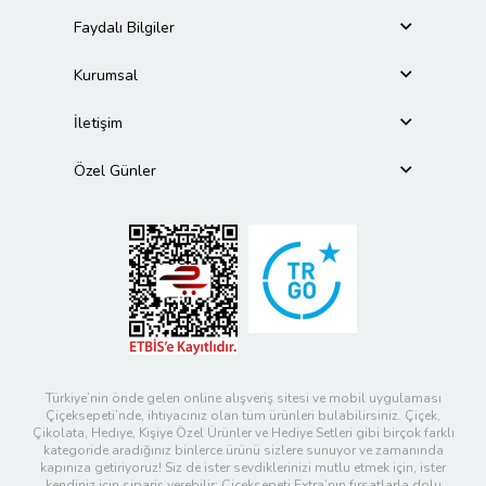
Faydalı Bilgiler
Kurumsal
İletişim
Özel Günler
Türkiye’nin önde gelen online alışveriş sitesi ve mobil uygulaması
Çiçeksepeti’nde, ihtiyacınız olan tüm ürünleri bulabilirsiniz. Çiçek,
Çikolata, Hediye, Kişiye Özel Ürünler ve Hediye Setleri gibi birçok farklı
kategoride aradığınız binlerce ürünü sizlere sunuyor ve zamanında
kapınıza getiriyoruz! Siz de ister sevdiklerinizi mutlu etmek için, ister
kendiniz için sipariş verebilir; Çiçeksepeti Extra’nın fırsatlarla dolu