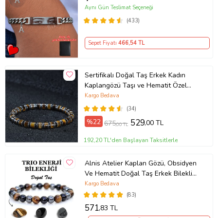
Aynı Gün Teslimat Seçeneği
(433)
Sepet Fiyatı
466
,54 TL
Sertifikalı Doğal Taş Erkek Kadın
Kaplangözü Taşı ve Hematit Özel
Tasarım Hediye 6mm Bileklik
Kargo Bedava
(34)
%22
529
,00 TL
675
,00 TL
192,20 TL'den Başlayan Taksitlerle
Alnis Atelier Kaplan Gözü, Obsidyen
Ve Hematit Doğal Taş Erkek Bileklik
(KAHVE-BRONZ)
Kargo Bedava
(83)
571
,83 TL