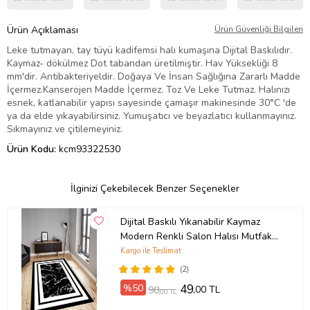
Ürün Açıklaması
Ürün Güvenliği Bilgileri
Leke tutmayan, tay tüyü kadifemsi halı kumaşına Dijital Baskılıdır.
Kaymaz- dökülmez Dot tabandan üretilmiştir. Hav Yüksekliği 8
mm'dir. Antibakteriyeldir. Doğaya Ve İnsan Sağlığına Zararlı Madde
İçermez.Kanserojen Madde İçermez. Toz Ve Leke Tutmaz. Halınızı
esnek, katlanabilir yapısı sayesinde çamaşır makinesinde 30°C 'de
ya da elde yıkayabilirsiniz. Yumuşatıcı ve beyazlatıcı kullanmayınız.
Sıkmayınız ve çitilemeyiniz.
Ürün Kodu:
kcm93322530
İlginizi Çekebilecek Benzer Seçenekler
Dijital Baskılı Yıkanabilir Kaymaz
Modern Renkli Salon Halısı Mutfak
Halısı Yolluk ND-HY-963 (Siyah)
Kargo ile Teslimat
(2)
%50
49
,00 TL
98
,00 TL