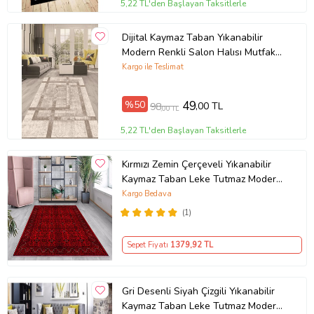
5,22 TL'den Başlayan Taksitlerle
Dijital Kaymaz Taban Yıkanabilir
Modern Renkli Salon Halısı Mutfak
Halısı Yolluk ND-HT-94 (Kahverengi)
Kargo ile Teslimat
%50
49
,00 TL
98
,00 TL
5,22 TL'den Başlayan Taksitlerle
Kırmızı Zemin Çerçeveli Yıkanabilir
Kaymaz Taban Leke Tutmaz Modern
Salon Halısı ve Yolluk (Koyu Kırmızı)
Kargo Bedava
(1)
Sepet Fiyatı
1379
,92 TL
Gri Desenli Siyah Çizgili Yıkanabilir
Kaymaz Taban Leke Tutmaz Modern