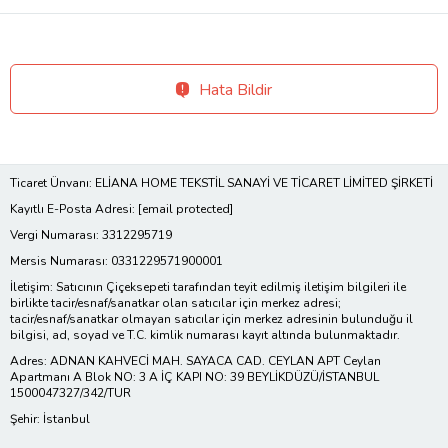
Hata Bildir
Ticaret Ünvanı: ELİANA HOME TEKSTİL SANAYİ VE TİCARET LİMİTED ŞİRKETİ
Kayıtlı E-Posta Adresi:
[email protected]
Vergi Numarası: 3312295719
Mersis Numarası: 0331229571900001
İletişim: Satıcının Çiçeksepeti tarafından teyit edilmiş iletişim bilgileri ile
birlikte tacir/esnaf/sanatkar olan satıcılar için merkez adresi;
tacir/esnaf/sanatkar olmayan satıcılar için merkez adresinin bulunduğu il
bilgisi, ad, soyad ve T.C. kimlik numarası kayıt altında bulunmaktadır.
Adres: ADNAN KAHVECİ MAH. SAYACA CAD. CEYLAN APT Ceylan
Apartmanı A Blok NO: 3 A İÇ KAPI NO: 39 BEYLİKDÜZÜ/İSTANBUL
1500047327/342/TUR
Şehir: İstanbul