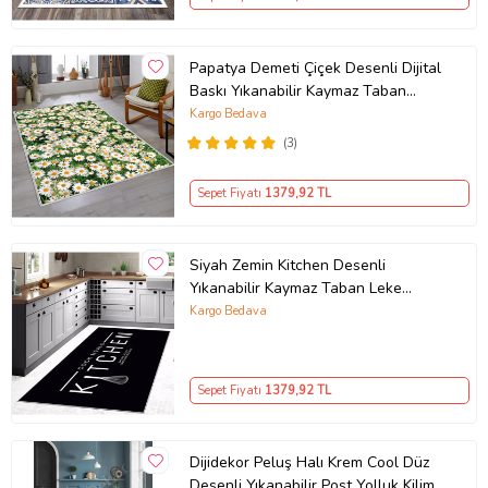
Papatya Demeti Çiçek Desenli Dijital
Baskı Yıkanabilir Kaymaz Taban
Modern Salon Halısı (Yeşil)
Kargo Bedava
(3)
Sepet Fiyatı
1379
,92 TL
Siyah Zemin Kitchen Desenli
Yıkanabilir Kaymaz Taban Leke
Tutmaz Modern Mutfak Halısı
Kargo Bedava
(Beyaz)
Sepet Fiyatı
1379
,92 TL
Dijidekor Peluş Halı Krem Cool Düz
Desenli Yıkanabilir Post Yolluk Kilim