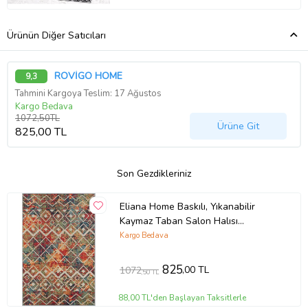
Ürünün Diğer Satıcıları
ROVİGO HOME
9,3
Tahmini Kargoya Teslim: 17 Ağustos
Kargo Bedava
1072,50TL
Ürüne Git
825,00 TL
Son Gezdikleriniz
Eliana Home Baskılı, Yıkanabilir
Kaymaz Taban Salon Halısı
LNA0493 100x150 cm (Kırmızı)
Kargo Bedava
825
,00 TL
1072
,50 TL
88,00 TL'den Başlayan Taksitlerle