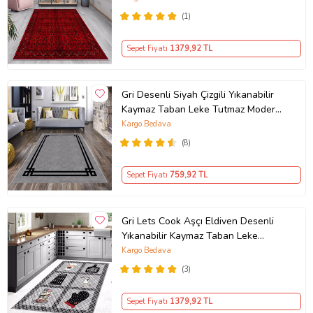
(1)
Sepet Fiyatı
1379
,92 TL
Gri Desenli Siyah Çizgili Yıkanabilir
Kaymaz Taban Leke Tutmaz Modern
Salon Halısı ve Yolluk
Kargo Bedava
(8)
Sepet Fiyatı
759
,92 TL
Gri Lets Cook Aşçı Eldiven Desenli
Yıkanabilir Kaymaz Taban Leke
Tutmaz Modern Mutfak Halısı
Kargo Bedava
(3)
Sepet Fiyatı
1379
,92 TL