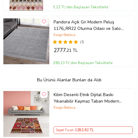
5,22 TL'den Başlayan Taksitlerle
Pandora Açık Gri Modern Peluş
1176_RR22 Oturma Odası ve Salon
Halısı
Kargo Bedava
(3)
2777
,21 TL
296,23 TL'den Başlayan Taksitlerle
Bu Ürünü Alanlar Bunları da Aldı
Kilim Desenli Etnik Dijital Baskı
Yıkanabilir Kaymaz Taban Modern
Salon Halı ve Yolluk (Kırmızı)
Kargo Bedava
Sepet Fiyatı
1283
,92 TL