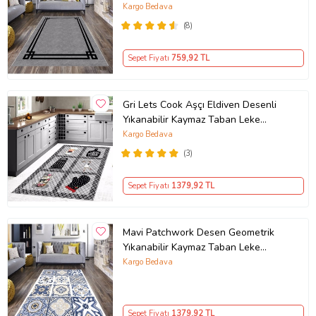
Salon Halısı ve Yolluk
Kargo Bedava
(8)
Sepet Fiyatı
759
,92 TL
Gri Lets Cook Aşçı Eldiven Desenli
Yıkanabilir Kaymaz Taban Leke
Tutmaz Modern Mutfak Halısı
Kargo Bedava
(3)
Sepet Fiyatı
1379
,92 TL
Mavi Patchwork Desen Geometrik
Yıkanabilir Kaymaz Taban Leke
Tutmaz Modern Salon Halısı ve
Kargo Bedava
Yolluk (Beyaz)
Sepet Fiyatı
1379
,92 TL