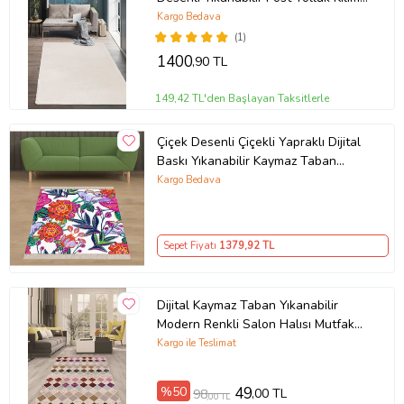
Salon Halısı Modelleri
Kargo Bedava
(1)
1400
,90 TL
149,42 TL'den Başlayan Taksitlerle
Çiçek Desenli Çiçekli Yapraklı Dijital
Baskı Yıkanabilir Kaymaz Taban
Modern Salon ve Hol Halısı (Çok
Kargo Bedava
Renkli)
Sepet Fiyatı
1379
,92 TL
Dijital Kaymaz Taban Yıkanabilir
Modern Renkli Salon Halısı Mutfak
Halısı Yolluk ND-HT-1342 (Çok
Kargo ile Teslimat
Renkli)
%50
49
,00 TL
98
,00 TL