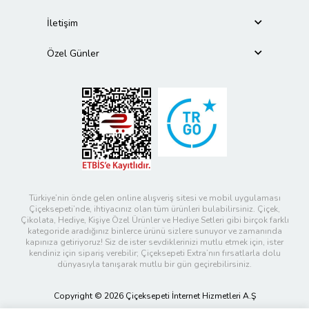
İletişim
Özel Günler
Türkiye’nin önde gelen online alışveriş sitesi ve mobil uygulaması
Çiçeksepeti’nde, ihtiyacınız olan tüm ürünleri bulabilirsiniz. Çiçek,
Çikolata, Hediye, Kişiye Özel Ürünler ve Hediye Setleri gibi birçok farklı
kategoride aradığınız binlerce ürünü sizlere sunuyor ve zamanında
kapınıza getiriyoruz! Siz de ister sevdiklerinizi mutlu etmek için, ister
kendiniz için sipariş verebilir; Çiçeksepeti Extra’nın fırsatlarla dolu
dünyasıyla tanışarak mutlu bir gün geçirebilirsiniz.
Copyright © 2026 Çiçeksepeti İnternet Hizmetleri A.Ş