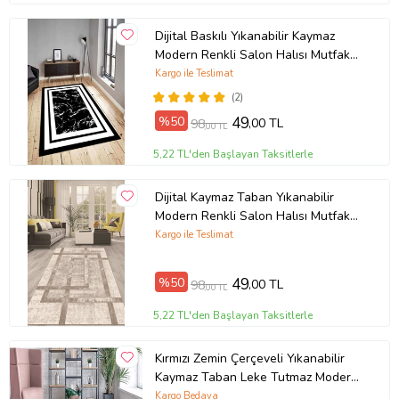
Dijital Baskılı Yıkanabilir Kaymaz
Modern Renkli Salon Halısı Mutfak
Halısı Yolluk ND-HY-963 (Siyah)
Kargo ile Teslimat
(2)
%50
49
,00 TL
98
,00 TL
5,22 TL'den Başlayan Taksitlerle
Dijital Kaymaz Taban Yıkanabilir
Modern Renkli Salon Halısı Mutfak
Halısı Yolluk ND-HT-94 (Kahverengi)
Kargo ile Teslimat
%50
49
,00 TL
98
,00 TL
5,22 TL'den Başlayan Taksitlerle
Kırmızı Zemin Çerçeveli Yıkanabilir
Kaymaz Taban Leke Tutmaz Modern
Salon Halısı ve Yolluk (Koyu Kırmızı)
Kargo Bedava