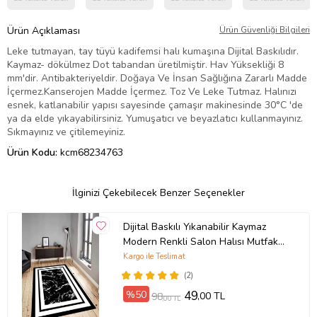
Ürün Açıklaması
Ürün Güvenliği Bilgileri
Leke tutmayan, tay tüyü kadifemsi halı kumaşına Dijital Baskılıdır.
Kaymaz- dökülmez Dot tabandan üretilmiştir. Hav Yüksekliği 8
mm'dir. Antibakteriyeldir. Doğaya Ve İnsan Sağlığına Zararlı Madde
İçermez.Kanserojen Madde İçermez. Toz Ve Leke Tutmaz. Halınızı
esnek, katlanabilir yapısı sayesinde çamaşır makinesinde 30°C 'de
ya da elde yıkayabilirsiniz. Yumuşatıcı ve beyazlatıcı kullanmayınız.
Sıkmayınız ve çitilemeyiniz.
Ürün Kodu:
kcm68234763
İlginizi Çekebilecek Benzer Seçenekler
Dijital Baskılı Yıkanabilir Kaymaz
Modern Renkli Salon Halısı Mutfak
Halısı Yolluk ND-HY-963 (Siyah)
Kargo ile Teslimat
(2)
%50
49
,00 TL
98
,00 TL