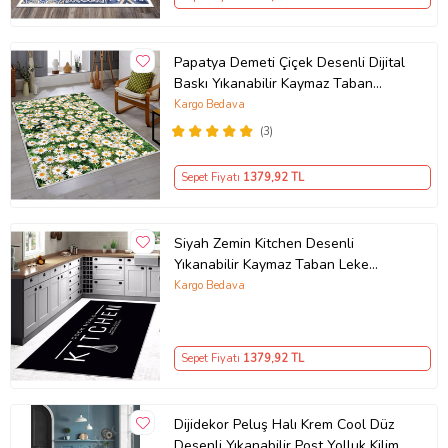
Papatya Demeti Çiçek Desenli Dijital
Baskı Yıkanabilir Kaymaz Taban
Modern Salon Halısı (Yeşil)
Kargo Bedava
(3)
Sepet Fiyatı
1379
,92 TL
Siyah Zemin Kitchen Desenli
Yıkanabilir Kaymaz Taban Leke
Tutmaz Modern Mutfak Halısı
Kargo Bedava
(Beyaz)
Sepet Fiyatı
1379
,92 TL
Dijidekor Peluş Halı Krem Cool Düz
Desenli Yıkanabilir Post Yolluk Kilim