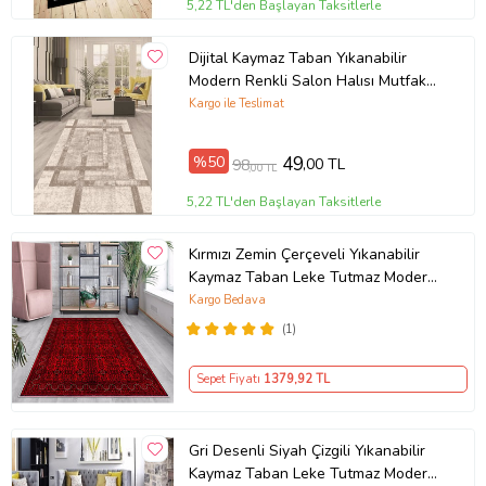
5,22 TL'den Başlayan Taksitlerle
Dijital Kaymaz Taban Yıkanabilir
Modern Renkli Salon Halısı Mutfak
Halısı Yolluk ND-HT-94 (Kahverengi)
Kargo ile Teslimat
%50
49
,00 TL
98
,00 TL
5,22 TL'den Başlayan Taksitlerle
Kırmızı Zemin Çerçeveli Yıkanabilir
Kaymaz Taban Leke Tutmaz Modern
Salon Halısı ve Yolluk (Koyu Kırmızı)
Kargo Bedava
(1)
Sepet Fiyatı
1379
,92 TL
Gri Desenli Siyah Çizgili Yıkanabilir
Kaymaz Taban Leke Tutmaz Modern