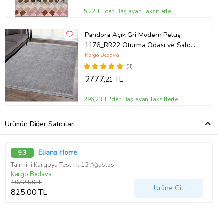
5,22 TL'den Başlayan Taksitlerle
Pandora Açık Gri Modern Peluş
1176_RR22 Oturma Odası ve Salon
Halısı
Kargo Bedava
(3)
2777
,21 TL
296,23 TL'den Başlayan Taksitlerle
Ürünün Diğer Satıcıları
Eliana Home
9,3
Tahmini Kargoya Teslim: 13 Ağustos
Kargo Bedava
1072,50TL
Ürüne Git
825,00 TL