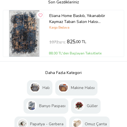
Son Gezdikleriniz
Eliana Home Baskılı, Yıkanabilir
Kaymaz Taban Salon Halısı
LNA0498 100x150 cm (Lacivert)
Kargo Bedava
825
,00 TL
1072
,50 TL
88,00 TL'den Başlayan Taksitlerle
Daha Fazla Kategori
Halı
Makine Halısı
Banyo Paspası
Güller
Papatya - Gerbera
Omuz Çanta