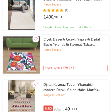
Salon Halısı Modelleri
Kargo Bedava
(1)
1400
,90 TL
149,42 TL'den Başlayan Taksitlerle
Çiçek Desenli Çiçekli Yapraklı Dijital
Baskı Yıkanabilir Kaymaz Taban
Modern Salon ve Hol Halısı (Çok
Kargo Bedava
Renkli)
Sepet Fiyatı
1379
,92 TL
Dijital Kaymaz Taban Yıkanabilir
Modern Renkli Salon Halısı Mutfak
Halısı Yolluk ND-HT-1342 (Çok
Kargo ile Teslimat
Renkli)
%50
49
,00 TL
98
,00 TL