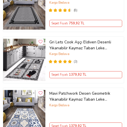
Salon Halısı ve Yolluk
Kargo Bedava
(8)
Sepet Fiyatı
759
,92 TL
Gri Lets Cook Aşçı Eldiven Desenli
Yıkanabilir Kaymaz Taban Leke
Tutmaz Modern Mutfak Halısı
Kargo Bedava
(3)
Sepet Fiyatı
1379
,92 TL
Mavi Patchwork Desen Geometrik
Yıkanabilir Kaymaz Taban Leke
Tutmaz Modern Salon Halısı ve
Kargo Bedava
Yolluk (Beyaz)
Sepet Fiyatı
1379
,92 TL