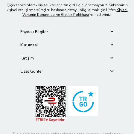
Çiçeksepeti olarak kişisel verilerinizin gizliliğini önemsiyoruz. Şirketimizin
kişisel veri işleme süreçleri hakkında detaylı bilgi almak için lütfen
Kişisel
Verilerin Korunması ve Gizlilik Politikası
’nı inceleyiniz.
Faydalı Bilgiler
Kurumsal
İletişim
Özel Günler