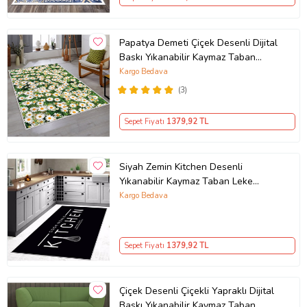
Papatya Demeti Çiçek Desenli Dijital
Baskı Yıkanabilir Kaymaz Taban
Modern Salon Halısı (Yeşil)
Kargo Bedava
(3)
Sepet Fiyatı
1379
,92 TL
Siyah Zemin Kitchen Desenli
Yıkanabilir Kaymaz Taban Leke
Tutmaz Modern Mutfak Halısı
Kargo Bedava
(Beyaz)
Sepet Fiyatı
1379
,92 TL
Çiçek Desenli Çiçekli Yapraklı Dijital
Baskı Yıkanabilir Kaymaz Taban