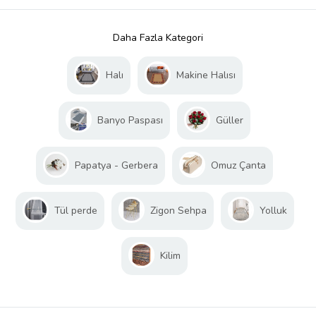
Daha Fazla Kategori
Halı
Makine Halısı
Banyo Paspası
Güller
Papatya - Gerbera
Omuz Çanta
Tül perde
Zigon Sehpa
Yolluk
Kilim