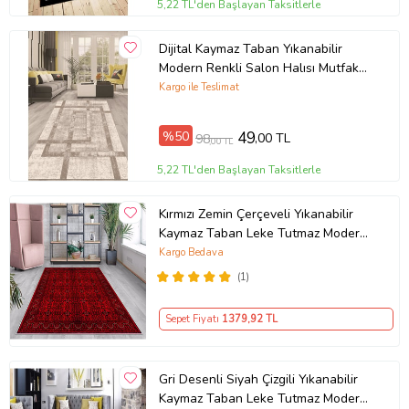
5,22 TL'den Başlayan Taksitlerle
Dijital Kaymaz Taban Yıkanabilir
Modern Renkli Salon Halısı Mutfak
Halısı Yolluk ND-HT-94 (Kahverengi)
Kargo ile Teslimat
%50
49
,00 TL
98
,00 TL
5,22 TL'den Başlayan Taksitlerle
Kırmızı Zemin Çerçeveli Yıkanabilir
Kaymaz Taban Leke Tutmaz Modern
Salon Halısı ve Yolluk (Koyu Kırmızı)
Kargo Bedava
(1)
Sepet Fiyatı
1379
,92 TL
Gri Desenli Siyah Çizgili Yıkanabilir
Kaymaz Taban Leke Tutmaz Modern