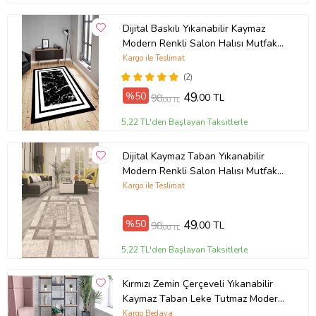
Dijital Baskılı Yıkanabilir Kaymaz
Modern Renkli Salon Halısı Mutfak
Halısı Yolluk ND-HY-963 (Siyah)
Kargo ile Teslimat
(2)
%50
49
,00 TL
98
,00 TL
5,22 TL'den Başlayan Taksitlerle
Dijital Kaymaz Taban Yıkanabilir
Modern Renkli Salon Halısı Mutfak
Halısı Yolluk ND-HT-94 (Kahverengi)
Kargo ile Teslimat
%50
49
,00 TL
98
,00 TL
5,22 TL'den Başlayan Taksitlerle
Kırmızı Zemin Çerçeveli Yıkanabilir
Kaymaz Taban Leke Tutmaz Modern
Salon Halısı ve Yolluk (Koyu Kırmızı)
Kargo Bedava