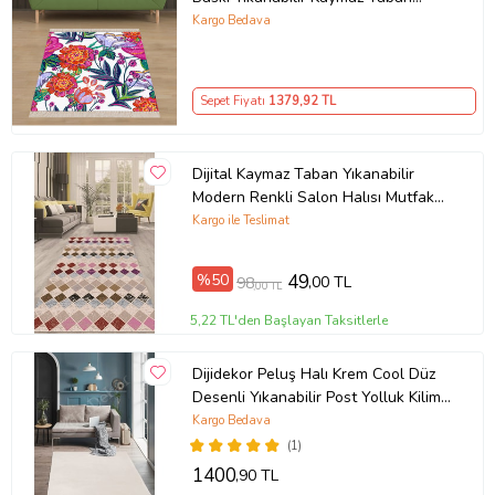
Modern Salon ve Hol Halısı (Çok
Kargo Bedava
Renkli)
Sepet Fiyatı
1379
,92 TL
Dijital Kaymaz Taban Yıkanabilir
Modern Renkli Salon Halısı Mutfak
Halısı Yolluk ND-HT-1342 (Çok
Kargo ile Teslimat
Renkli)
%50
49
,00 TL
98
,00 TL
5,22 TL'den Başlayan Taksitlerle
Dijidekor Peluş Halı Krem Cool Düz
Desenli Yıkanabilir Post Yolluk Kilim
Salon Halısı Modelleri
Kargo Bedava
(1)
1400
,90 TL