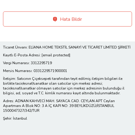
Hata Bildir
Ticaret Ünvanı: ELİANA HOME TEKSTİL SANAYİ VE TİCARET LİMİTED ŞİRKETİ
Kayıtlı E-Posta Adresi:
[email protected]
Vergi Numarası: 3312295719
Mersis Numarası: 0331229571900001
İletişim: Satıcının Çiçeksepeti tarafından teyit edilmiş iletişim bilgileri ile
birlikte tacir/esnaf/sanatkar olan satıcılar için merkez adresi;
tacir/esnaf/sanatkar olmayan satıcılar için merkez adresinin bulunduğu il
bilgisi, ad, soyad ve T.C. kimlik numarası kayıt altında bulunmaktadır.
Adres: ADNAN KAHVECİ MAH. SAYACA CAD. CEYLAN APT Ceylan
Apartmanı A Blok NO: 3 A İÇ KAPI NO: 39 BEYLİKDÜZÜ/İSTANBUL
1500047327/342/TUR
Şehir: İstanbul