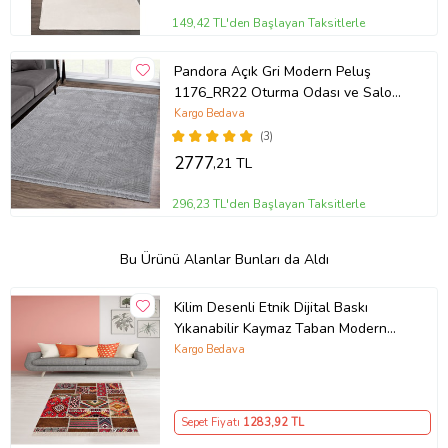
149,42 TL'den Başlayan Taksitlerle
Pandora Açık Gri Modern Peluş
1176_RR22 Oturma Odası ve Salon
Halısı
Kargo Bedava
(3)
2777
,21 TL
296,23 TL'den Başlayan Taksitlerle
Bu Ürünü Alanlar Bunları da Aldı
Kilim Desenli Etnik Dijital Baskı
Yıkanabilir Kaymaz Taban Modern
Salon Halı ve Yolluk (Kırmızı)
Kargo Bedava
Sepet Fiyatı
1283
,92 TL