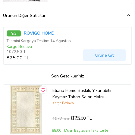
Ürünün Diğer Satıcıları
ROVİGO HOME
9,3
Tahmini Kargoya Teslim: 14 Ağustos
Kargo Bedava
1072,50TL
Ürüne Git
825,00 TL
Son Gezdikleriniz
Eliana Home Baskılı, Yıkanabilir
Kaymaz Taban Salon Halısı
LNA0635 100x150 cm (Sarı)
Kargo Bedava
825
,00 TL
1072
,50 TL
88,00 TL'den Başlayan Taksitlerle