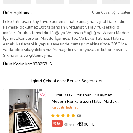
Ürün Açıklaması
Ürün Güvenliği Bilgileri
Leke tutmayan, tay tüyü kadifemsi halı kumaşına Dijital Baskılıdır.
Kaymaz- dökülmez Dot tabandan üretilmiştir. Hav Yüksekliği 8
mm'dir. Antibakteriyeldir. Doğaya Ve İnsan Sağlığına Zararlı Madde
İçermez.Kanserojen Madde İçermez. Toz Ve Leke Tutmaz. Halınızı
esnek, katlanabilir yapısı sayesinde çamaşır makinesinde 30°C 'de
ya da elde yıkayabilirsiniz. Yumuşatıcı ve beyazlatıcı kullanmayınız.
Sıkmayınız ve çitilemeyiniz.
Ürün Kodu:
kcm97825816
İlginizi Çekebilecek Benzer Seçenekler
Dijital Baskılı Yıkanabilir Kaymaz
Modern Renkli Salon Halısı Mutfak
Halısı Yolluk ND-HY-963 (Siyah)
Kargo ile Teslimat
(2)
%50
49
,00 TL
98
,00 TL