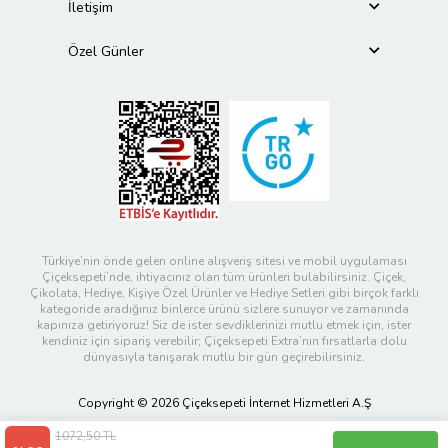
İletişim
Özel Günler
Türkiye’nin önde gelen online alışveriş sitesi ve mobil uygulaması
Çiçeksepeti’nde, ihtiyacınız olan tüm ürünleri bulabilirsiniz. Çiçek,
Çikolata, Hediye, Kişiye Özel Ürünler ve Hediye Setleri gibi birçok farklı
kategoride aradığınız binlerce ürünü sizlere sunuyor ve zamanında
kapınıza getiriyoruz! Siz de ister sevdiklerinizi mutlu etmek için, ister
kendiniz için sipariş verebilir; Çiçeksepeti Extra’nın fırsatlarla dolu
dünyasıyla tanışarak mutlu bir gün geçirebilirsiniz.
Copyright © 2026 Çiçeksepeti İnternet Hizmetleri A.Ş
1072,50 TL