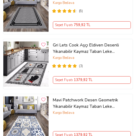
Salon Halısı ve Yolluk
Kargo Bedava
(8)
Sepet Fiyatı
759
,92 TL
Gri Lets Cook Aşçı Eldiven Desenli
Yıkanabilir Kaymaz Taban Leke
Tutmaz Modern Mutfak Halısı
Kargo Bedava
(3)
Sepet Fiyatı
1379
,92 TL
Mavi Patchwork Desen Geometrik
Yıkanabilir Kaymaz Taban Leke
Tutmaz Modern Salon Halısı ve
Kargo Bedava
Yolluk (Beyaz)
Sepet Fiyatı
1379
,92 TL