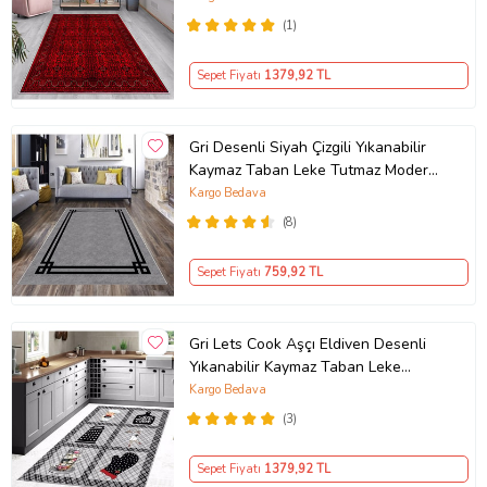
(1)
Sepet Fiyatı
1379
,92 TL
Gri Desenli Siyah Çizgili Yıkanabilir
Kaymaz Taban Leke Tutmaz Modern
Salon Halısı ve Yolluk
Kargo Bedava
(8)
Sepet Fiyatı
759
,92 TL
Gri Lets Cook Aşçı Eldiven Desenli
Yıkanabilir Kaymaz Taban Leke
Tutmaz Modern Mutfak Halısı
Kargo Bedava
(3)
Sepet Fiyatı
1379
,92 TL