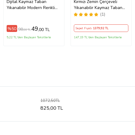
Dijital Kaymaz Taban
Kırmızı Zemin Çerçeveli
Yıkanabilir Modern Renkli
Yıkanabilir Kaymaz Taban
Salon Halısı Mutfak Halısı
Leke Tutmaz Modern Salon
(1)
Yolluk ND-HT-94
Halısı ve Yolluk (Koyu
(Kahverengi)
Kırmızı)
49
%50
Sepet Fiyatı
1379
,92 TL
98
,00 TL
,00 TL
5,22 TL'den Başlayan Taksitlerle
147,19 TL'den Başlayan Taksitlerle
1072,50TL
825,00 TL