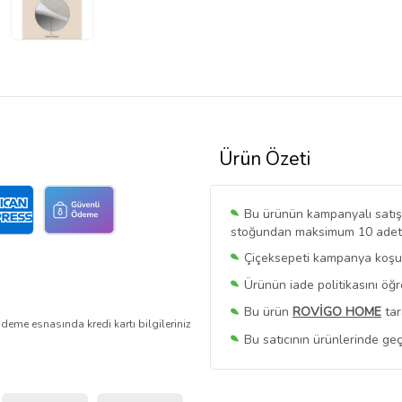
Ürün Özeti
Bu ürünün kampanyalı satışı 
stoğundan maksimum 10 adet sa
Çiçeksepeti kampanya koşull
Ürünün iade politikasını öğ
Bu ürün
ROVİGO HOME
tar
deme esnasında kredi kartı bilgileriniz
Bu satıcının ürünlerinde geç
Bu Satıcının
Tüm Ürünlerini
Ürün sayfasında gördüğünüz f