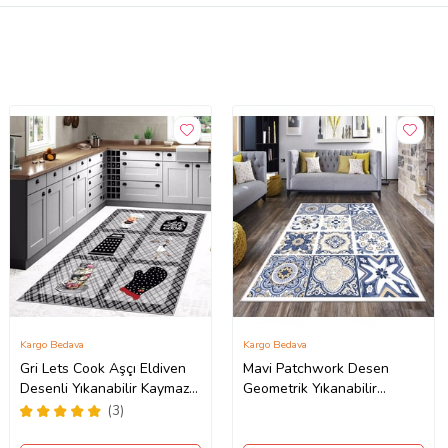
Kargo Bedava
Kargo Bedava
Gri Lets Cook Aşçı Eldiven
Mavi Patchwork Desen
Desenli Yıkanabilir Kaymaz
Geometrik Yıkanabilir
Taban Leke Tutmaz Modern
Kaymaz Taban Leke Tutmaz
(3)
Mutfak Halısı
Modern Salon Halısı ve