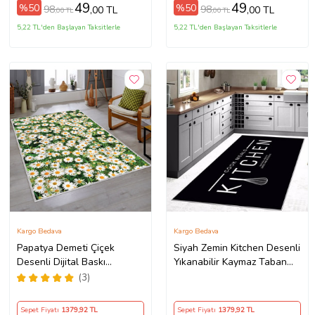
(Kahverengi)
49
49
%50
%50
98
98
,00 TL
,00 TL
,00 TL
,00 TL
5,22 TL'den Başlayan Taksitlerle
5,22 TL'den Başlayan Taksitlerle
Kargo Bedava
Kargo Bedava
Papatya Demeti Çiçek
Siyah Zemin Kitchen Desenli
Desenli Dijital Baskı
Yıkanabilir Kaymaz Taban
Yıkanabilir Kaymaz Taban
Leke Tutmaz Modern Mutfak
(3)
Modern Salon Halısı (Yeşil)
Halısı (Beyaz)
Sepet Fiyatı
1379
,92 TL
Sepet Fiyatı
1379
,92 TL