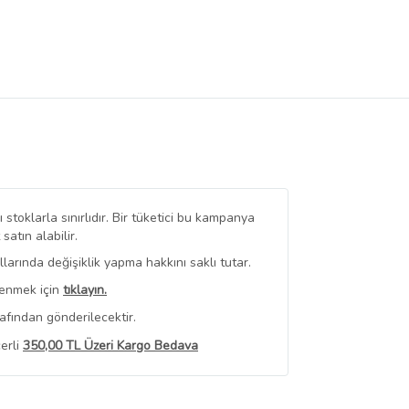
stoklarla sınırlıdır. Bir tüketici bu kampanya
tın alabilir.
arında değişiklik yapma hakkını saklı tutar.
renmek için
tıklayın.
afından gönderilecektir.
erli
350,00 TL Üzeri Kargo Bedava
 Görüntüle
iyat bilgileri, satıcı tarafından