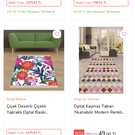
Kırmızı)
Sepet Fiyatı
1379
,92 TL
Sepet Fiyatı
759
,92 TL
147,19 TL'den Başlayan Taksitlerle
81,05 TL'den Başlayan Taksitlerle
Kargo Bedava
Kargo ile Teslimat
Çiçek Desenli Çiçekli
Dijital Kaymaz Taban
Yapraklı Dijital Baskı
Yıkanabilir Modern Renkli
Yıkanabilir Kaymaz Taban
Salon Halısı Mutfak Halısı
Modern Salon ve Hol Halısı
Yolluk ND-HT-1342 (Çok
(Çok Renkli)
Renkli)
49
%50
Sepet Fiyatı
1379
,92 TL
98
,00 TL
,00 TL