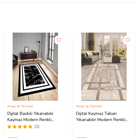
Kargo ile Teslimat
Kargo ile Teslimat
Dijital Baskılı Yıkanabilir
Dijital Kaymaz Taban
Kaymaz Modern Renkli
Yıkanabilir Modern Renkli
Salon Halısı Mutfak Halısı
Salon Halısı Mutfak Halısı
(2)
Yolluk ND-HY-963 (Siyah)
Yolluk ND-HT-94