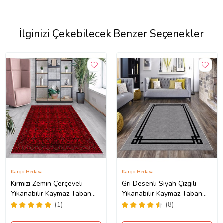
İlginizi Çekebilecek Benzer Seçenekler
Kargo Bedava
Kargo Bedava
Kırmızı Zemin Çerçeveli
Gri Desenli Siyah Çizgili
Yıkanabilir Kaymaz Taban
Yıkanabilir Kaymaz Taban
Leke Tutmaz Modern Salon
Leke Tutmaz Modern Salon
(1)
(8)
Halısı ve Yolluk (Koyu
Halısı ve Yolluk