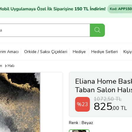
rim Amacı
Orkide / Saksı Çiçekleri
Hediye
Hediye Setleri
Kişi
im
Halı
Eliana Home Baskı
Taban Salon Hal
(Beyaz)
1072,50 TL
825
%23
,00 TL
Renk
: Beyaz