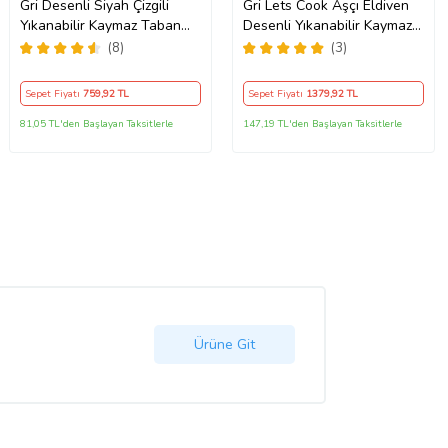
Gri Desenli Siyah Çizgili
Gri Lets Cook Aşçı Eldiven
Yıkanabilir Kaymaz Taban
Desenli Yıkanabilir Kaymaz
Leke Tutmaz Modern Salon
Taban Leke Tutmaz Modern
(8)
(3)
Halısı ve Yolluk
Mutfak Halısı
Sepet Fiyatı
759
,92 TL
Sepet Fiyatı
1379
,92 TL
81,05 TL'den Başlayan Taksitlerle
147,19 TL'den Başlayan Taksitlerle
Ürüne Git