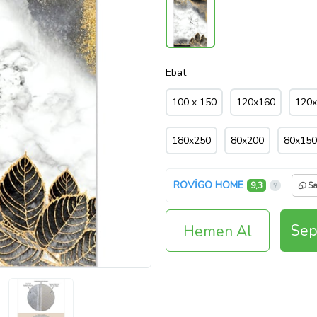
Ebat
100 x 150
120x160
120
180x250
80x200
80x150
ROVİGO HOME
9,3
Sa
Sep
Hemen Al