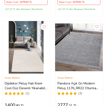
Yolluk (Beyaz)
Sepet Fiyatı
1379
,92 TL
Sepet Fiyatı
1379
,92 TL
147,19 TL'den Başlayan Taksitlerle
147,19 TL'den Başlayan Taksitlerle
Kargo Bedava
Kargo Bedava
Dijidekor Peluş Halı Krem
Pandora Açık Gri Modern
Cool Düz Desenli Yıkanabilir
Peluş 1176_RR22 Oturma
Post Yolluk Kilim Salon
Odası ve Salon Halısı
(1)
(3)
Halısı Modelleri
1400
2777
,90 TL
,21 TL