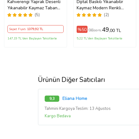
Kahverengi Yaprak Desenli
Dijital Baskılı Yıkanabilir
Yıkanabilir Kaymaz Taban
Kaymaz Modern Renkli
Leke Tutmaz Modern Salon
Salon Halısı Mutfak Halısı
(5)
(2)
Halısı ve Yolluk
Yolluk ND-HY-963 (Siyah)
49
%50
Sepet Fiyatı
1379
,92 TL
98
,00 TL
,00 TL
147,19 TL'den Başlayan Taksitlerle
5,22 TL'den Başlayan Taksitlerle
Ürünün Diğer Satıcıları
Eliana Home
9,3
Tahmini Kargoya Teslim: 13 Ağustos
Kargo Bedava