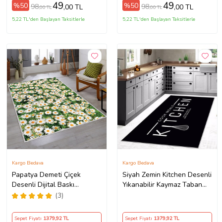
(Kahverengi)
49
49
%50
%50
98
98
,00 TL
,00 TL
,00 TL
,00 TL
5,22 TL'den Başlayan Taksitlerle
5,22 TL'den Başlayan Taksitlerle
Kargo Bedava
Kargo Bedava
Papatya Demeti Çiçek
Siyah Zemin Kitchen Desenli
Desenli Dijital Baskı
Yıkanabilir Kaymaz Taban
Yıkanabilir Kaymaz Taban
Leke Tutmaz Modern Mutfak
(3)
Modern Salon Halısı (Yeşil)
Halısı (Beyaz)
Sepet Fiyatı
1379
,92 TL
Sepet Fiyatı
1379
,92 TL