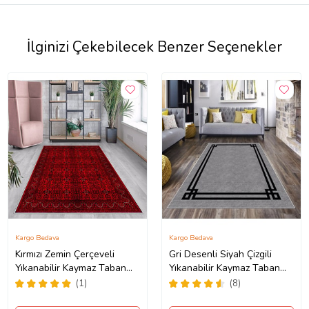
İlginizi Çekebilecek Benzer Seçenekler
Kargo Bedava
Kargo Bedava
Kırmızı Zemin Çerçeveli
Gri Desenli Siyah Çizgili
Yıkanabilir Kaymaz Taban
Yıkanabilir Kaymaz Taban
Leke Tutmaz Modern Salon
Leke Tutmaz Modern Salon
(1)
(8)
Halısı ve Yolluk (Koyu
Halısı ve Yolluk