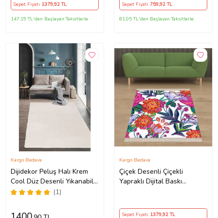
Kırmızı)
Sepet Fiyatı
1379
,92 TL
Sepet Fiyatı
759
,92 TL
147,19 TL'den Başlayan Taksitlerle
81,05 TL'den Başlayan Taksitlerle
Kargo Bedava
Kargo Bedava
Dijidekor Peluş Halı Krem
Çiçek Desenli Çiçekli
Cool Düz Desenli Yıkanabilir
Yapraklı Dijital Baskı
Post Yolluk Kilim Salon
Yıkanabilir Kaymaz Taban
(1)
Halısı Modelleri
Modern Salon ve Hol Halısı
(Çok Renkli)
1400
Sepet Fiyatı
1379
,92 TL
,90 TL