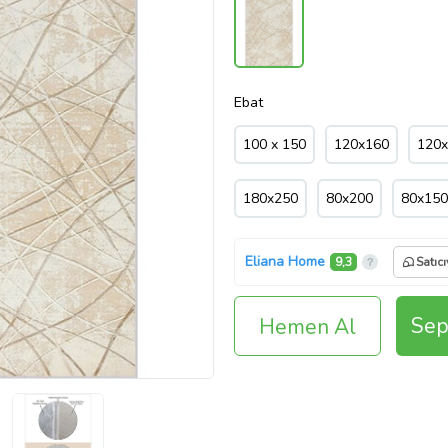
Ebat
100 x 150
120x160
120
180x250
80x200
80x150
Eliana Home
9,3
Satıc
Sep
Hemen Al