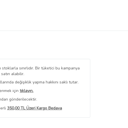
stoklarla sınırlıdır. Bir tüketici bu kampanya
tın alabilir.
arında değişiklik yapma hakkını saklı tutar.
renmek için
tıklayın.
ndan gönderilecektir.
erli
350,00 TL Üzeri Kargo Bedava
 Görüntüle
iyat bilgileri, satıcı tarafından