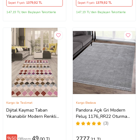
Yolluk (Beyaz)
Sepet Fiyatı
1379
,92 TL
Sepet Fiyatı
1379
,92 TL
147,19 TL'den Başlayan Taksitlerle
147,19 TL'den Başlayan Taksitlerle
Kargo ile Teslimat
Kargo Bedava
Dijital Kaymaz Taban
Pandora Açık Gri Modern
Yıkanabilir Modern Renkli
Peluş 1176_RR22 Oturma
Salon Halısı Mutfak Halısı
Odası ve Salon Halısı
(3)
Yolluk ND-HT-1342 (Çok
Renkli)
49
2777
%50
98
,00 TL
,21 TL
,00 TL