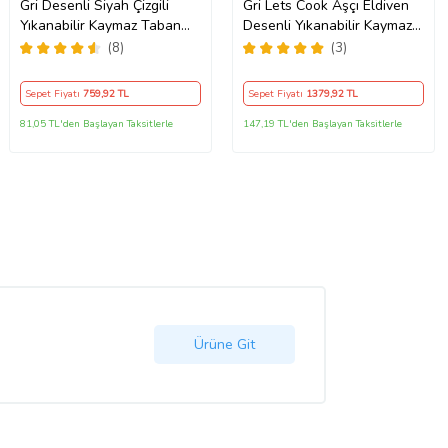
Gri Desenli Siyah Çizgili
Gri Lets Cook Aşçı Eldiven
Yıkanabilir Kaymaz Taban
Desenli Yıkanabilir Kaymaz
Leke Tutmaz Modern Salon
Taban Leke Tutmaz Modern
(8)
(3)
Halısı ve Yolluk
Mutfak Halısı
Sepet Fiyatı
759
,92 TL
Sepet Fiyatı
1379
,92 TL
81,05 TL'den Başlayan Taksitlerle
147,19 TL'den Başlayan Taksitlerle
Ürüne Git