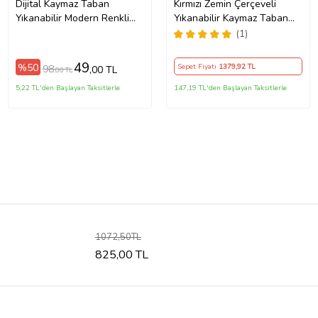
Dijital Kaymaz Taban
Kırmızı Zemin Çerçeveli
Yıkanabilir Modern Renkli
Yıkanabilir Kaymaz Taban
Salon Halısı Mutfak Halısı
Leke Tutmaz Modern Salon
(1)
Yolluk ND-HT-94
Halısı ve Yolluk (Koyu
(Kahverengi)
Kırmızı)
49
%50
Sepet Fiyatı
1379
,92 TL
98
,00 TL
,00 TL
5,22 TL'den Başlayan Taksitlerle
147,19 TL'den Başlayan Taksitlerle
1072,50TL
825,00 TL