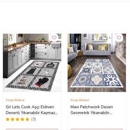
Kargo Bedava
Kargo Bedava
Gri Lets Cook Aşçı Eldiven
Mavi Patchwork Desen
Desenli Yıkanabilir Kaymaz
Geometrik Yıkanabilir
Taban Leke Tutmaz Modern
Kaymaz Taban Leke Tutmaz
(3)
Mutfak Halısı
Modern Salon Halısı ve