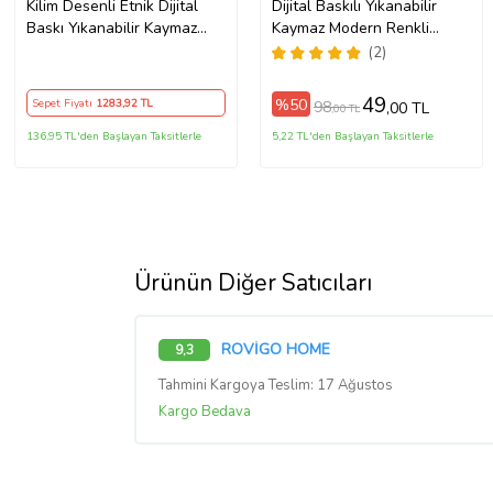
Kilim Desenli Etnik Dijital
Dijital Baskılı Yıkanabilir
Baskı Yıkanabilir Kaymaz
Kaymaz Modern Renkli
Taban Modern Salon Halı ve
Salon Halısı Mutfak Halısı
(2)
Yolluk (Kırmızı)
Yolluk ND-HY-963 (Siyah)
49
%50
Sepet Fiyatı
1283
,92 TL
98
,00 TL
,00 TL
136,95 TL'den Başlayan Taksitlerle
5,22 TL'den Başlayan Taksitlerle
Ürünün Diğer Satıcıları
ROVİGO HOME
9,3
Tahmini Kargoya Teslim: 17 Ağustos
Kargo Bedava