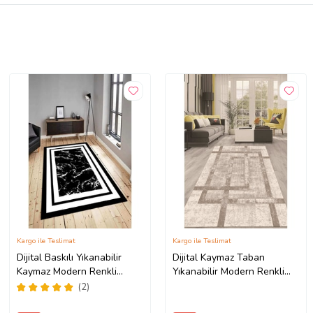
Kargo ile Teslimat
Kargo ile Teslimat
Dijital Baskılı Yıkanabilir
Dijital Kaymaz Taban
Kaymaz Modern Renkli
Yıkanabilir Modern Renkli
Salon Halısı Mutfak Halısı
Salon Halısı Mutfak Halısı
(2)
Yolluk ND-HY-963 (Siyah)
Yolluk ND-HT-94