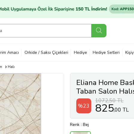
rim Amacı
Orkide / Saksı Çiçekleri
Hediye
Hediye Setleri
Kişi
im
Halı
Eliana Home Baskı
Taban Salon Hal
(Bej)
1072,50 TL
825
%23
,00 TL
Renk
: Bej