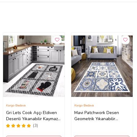
Kargo Bedava
Kargo Bedava
Gri Lets Cook Aşçı Eldiven
Mavi Patchwork Desen
Desenli Yıkanabilir Kaymaz
Geometrik Yıkanabilir
Taban Leke Tutmaz Modern
Kaymaz Taban Leke Tutmaz
(3)
Mutfak Halısı
Modern Salon Halısı ve