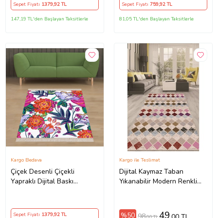
Kırmızı)
Sepet Fiyatı
1379
,92 TL
Sepet Fiyatı
759
,92 TL
147,19 TL'den Başlayan Taksitlerle
81,05 TL'den Başlayan Taksitlerle
Kargo Bedava
Kargo ile Teslimat
Çiçek Desenli Çiçekli
Dijital Kaymaz Taban
Yapraklı Dijital Baskı
Yıkanabilir Modern Renkli
Yıkanabilir Kaymaz Taban
Salon Halısı Mutfak Halısı
Modern Salon ve Hol Halısı
Yolluk ND-HT-1342 (Çok
(Çok Renkli)
Renkli)
49
%50
Sepet Fiyatı
1379
,92 TL
98
,00 TL
,00 TL