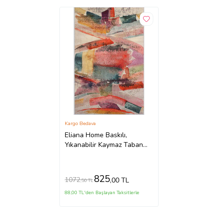
Kargo Bedava
Eliana Home Baskılı,
Yıkanabilir Kaymaz Taban
Salon Halısı LNA1128
100x150 cm (Pembe)
825
1072
,00 TL
,50 TL
88,00 TL'den Başlayan Taksitlerle