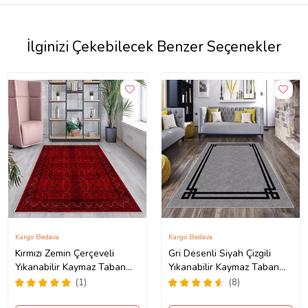
İlginizi Çekebilecek Benzer Seçenekler
Kargo Bedava
Kargo Bedava
Kırmızı Zemin Çerçeveli
Gri Desenli Siyah Çizgili
Yıkanabilir Kaymaz Taban
Yıkanabilir Kaymaz Taban
Leke Tutmaz Modern Salon
Leke Tutmaz Modern Salon
(1)
(8)
Halısı ve Yolluk (Koyu
Halısı ve Yolluk