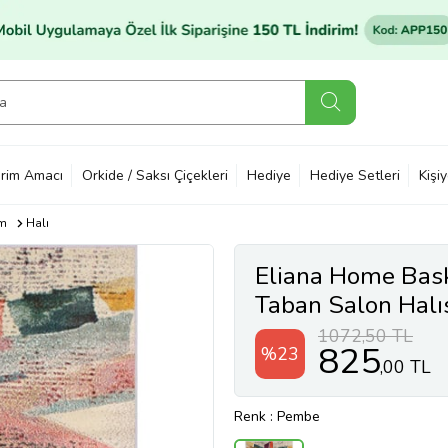
rim Amacı
Orkide / Saksı Çiçekleri
Hediye
Hediye Setleri
Kişi
im
Halı
Eliana Home Baskı
Taban Salon Hal
(Pembe)
1072,50 TL
825
%23
,00 TL
Renk
: Pembe