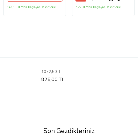
147,19 TL'den Başlayan Taksitlerle
5,22 TL'den Başlayan Taksitlerle
1072,50TL
825,00 TL
Son Gezdikleriniz