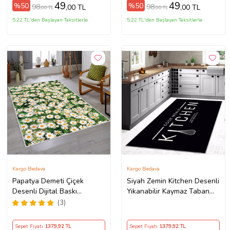
(Kahverengi)
49
49
%50
%50
98
98
,00 TL
,00 TL
,00 TL
,00 TL
5,22 TL'den Başlayan Taksitlerle
5,22 TL'den Başlayan Taksitlerle
Kargo Bedava
Kargo Bedava
Papatya Demeti Çiçek
Siyah Zemin Kitchen Desenli
Desenli Dijital Baskı
Yıkanabilir Kaymaz Taban
Yıkanabilir Kaymaz Taban
Leke Tutmaz Modern Mutfak
(3)
Modern Salon Halısı (Yeşil)
Halısı (Beyaz)
Sepet Fiyatı
1379
,92 TL
Sepet Fiyatı
1379
,92 TL