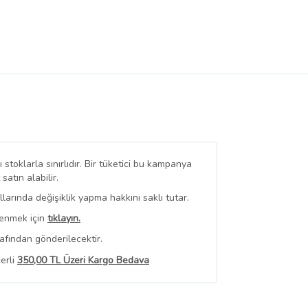
stoklarla sınırlıdır. Bir tüketici bu kampanya
tın alabilir.
arında değişiklik yapma hakkını saklı tutar.
renmek için
tıklayın.
afından gönderilecektir.
erli
350,00 TL Üzeri Kargo Bedava
 Görüntüle
iyat bilgileri, satıcı tarafından