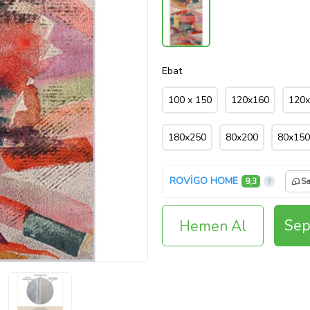
Ebat
100 x 150
120x160
120
180x250
80x200
80x150
ROVİGO HOME
9,3
Sa
Sep
Hemen Al