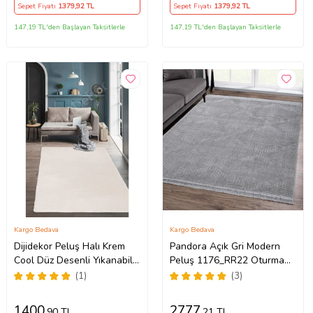
Yolluk (Beyaz)
Sepet Fiyatı
1379
,92 TL
Sepet Fiyatı
1379
,92 TL
147,19 TL'den Başlayan Taksitlerle
147,19 TL'den Başlayan Taksitlerle
Kargo Bedava
Kargo Bedava
Dijidekor Peluş Halı Krem
Pandora Açık Gri Modern
Cool Düz Desenli Yıkanabilir
Peluş 1176_RR22 Oturma
Post Yolluk Kilim Salon
Odası ve Salon Halısı
(1)
(3)
Halısı Modelleri
1400
2777
,90 TL
,21 TL