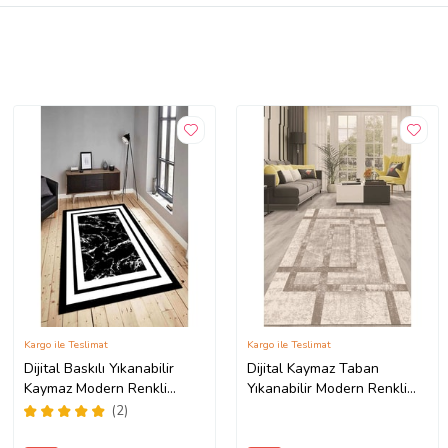
Kargo ile Teslimat
Kargo ile Teslimat
Dijital Baskılı Yıkanabilir
Dijital Kaymaz Taban
Kaymaz Modern Renkli
Yıkanabilir Modern Renkli
Salon Halısı Mutfak Halısı
Salon Halısı Mutfak Halısı
(2)
Yolluk ND-HY-963 (Siyah)
Yolluk ND-HT-94