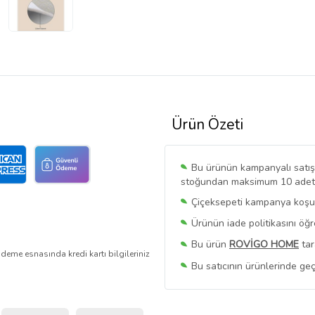
Ürün Özeti
Bu ürünün kampanyalı satışı 
stoğundan maksimum 10 adet sa
Çiçeksepeti kampanya koşull
Ürünün iade politikasını öğ
Bu ürün
ROVİGO HOME
tar
deme esnasında kredi kartı bilgileriniz
Bu satıcının ürünlerinde geç
Bu Satıcının
Tüm Ürünlerini
Ürün sayfasında gördüğünüz f