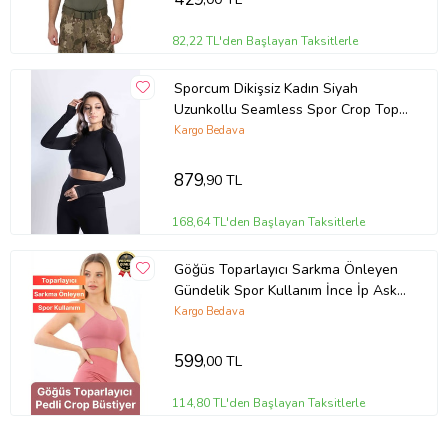
82,22 TL'den Başlayan Taksitlerle
Sporcum Dikişsiz Kadın Siyah
Uzunkollu Seamless Spor Crop Top
– Sirius Serisi
Kargo Bedava
879
,90 TL
168,64 TL'den Başlayan Taksitlerle
Göğüs Toparlayıcı Sarkma Önleyen
Gündelik Spor Kullanım İnce İp Askılı
Pedli Çizgili Crop Büstiyer (Pembe)
Kargo Bedava
599
,00 TL
114,80 TL'den Başlayan Taksitlerle