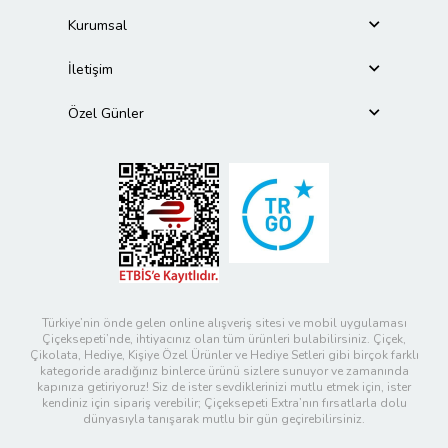
Kurumsal
İletişim
Özel Günler
Türkiye’nin önde gelen online alışveriş sitesi ve mobil uygulaması
Çiçeksepeti’nde, ihtiyacınız olan tüm ürünleri bulabilirsiniz. Çiçek,
Çikolata, Hediye, Kişiye Özel Ürünler ve Hediye Setleri gibi birçok farklı
kategoride aradığınız binlerce ürünü sizlere sunuyor ve zamanında
kapınıza getiriyoruz! Siz de ister sevdiklerinizi mutlu etmek için, ister
kendiniz için sipariş verebilir; Çiçeksepeti Extra’nın fırsatlarla dolu
dünyasıyla tanışarak mutlu bir gün geçirebilirsiniz.