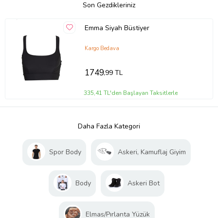
Son Gezdikleriniz
Emma Siyah Büstiyer
Kargo Bedava
1749
,99 TL
335,41 TL'den Başlayan Taksitlerle
Daha Fazla Kategori
Spor Body
Askeri, Kamuflaj Giyim
Body
Askeri Bot
Elmas/Pırlanta Yüzük