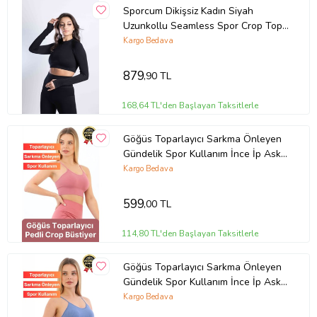
Sporcum Dikişsiz Kadın Siyah
Uzunkollu Seamless Spor Crop Top
– Sirius Serisi
Kargo Bedava
879
,90 TL
168,64 TL'den Başlayan Taksitlerle
Göğüs Toparlayıcı Sarkma Önleyen
Gündelik Spor Kullanım İnce İp Askılı
Pedli Çizgili Crop Büstiyer (Pembe)
Kargo Bedava
599
,00 TL
114,80 TL'den Başlayan Taksitlerle
Göğüs Toparlayıcı Sarkma Önleyen
Gündelik Spor Kullanım İnce İp Askılı
Pedli Çizgili Crop Büstiyer (Mavi)
Kargo Bedava