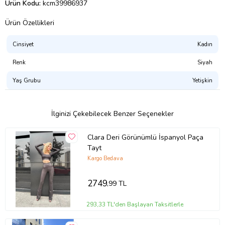
Ürün Kodu:
kcm39986937
Ürün Özellikleri
Cinsiyet
Kadın
Renk
Siyah
Yaş Grubu
Yetişkin
İlginizi Çekebilecek Benzer Seçenekler
Clara Deri Görünümlü İspanyol Paça
Tayt
Kargo Bedava
2749
,99 TL
293,33 TL'den Başlayan Taksitlerle