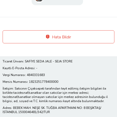
Hata Bildir
Ticaret Ünvanı: SAFİYE SEDA JALE - SEJA STORE
Kayıtlı E-Posta Adresi: -
Vergi Numarası: 4840331683
Mersis Numarası: 1823251778400000
İletişim: Satıcının Çiçeksepeti tarafından teyit edilmiş iletişim bilgileri ile
birlikte tacir/esnaf/sanatkar olan satıcılar için merkez adresi;
tacir/esnaf/sanatkar olmayan satıcılar için merkez adresinin bulunduğu il
bilgisi, ad, soyad ve T.C. kimlik numarası kayıt altında bulunmaktadır.
Adres: BEBEK MAH. NEŞE SK. TUĞBA APARTMANI NO: 8 BEŞİKTAŞ/
İSTANBUL 1500046481/342/TUR