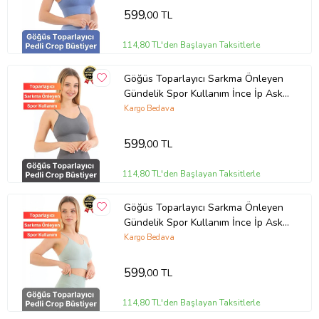
599
,00 TL
114,80 TL'den Başlayan Taksitlerle
Göğüs Toparlayıcı Sarkma Önleyen
Gündelik Spor Kullanım İnce İp Askılı
Pedli Çizgili Crop Büstiyer (Gri)
Kargo Bedava
599
,00 TL
114,80 TL'den Başlayan Taksitlerle
Göğüs Toparlayıcı Sarkma Önleyen
Gündelik Spor Kullanım İnce İp Askılı
Pedli Çizgili Crop Büstiyer (Mint)
Kargo Bedava
599
,00 TL
114,80 TL'den Başlayan Taksitlerle