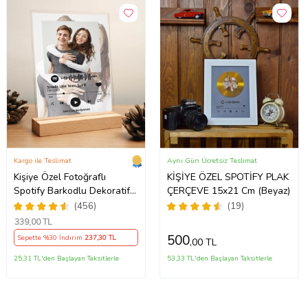
Kargo ile Teslimat
Aynı Gün Ücretsiz Teslimat
Kişiye Özel Fotoğraflı
KİŞİYE ÖZEL SPOTİFY PLAK
Spotify Barkodlu Dekoratif
ÇERÇEVE 15x21 Cm (Beyaz)
Masaüstü Plak
(456)
(19)
339
,00 TL
500
Sepette %30 İndirim
237
,30 TL
,00 TL
25,31 TL'den Başlayan Taksitlerle
53,33 TL'den Başlayan Taksitlerle