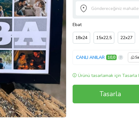
Ebat
18x24
15x22,5
22x27
CANLI ANILAR
10,0
Sa
Ürünü tasarlamak için Tasarla 
Tasarla