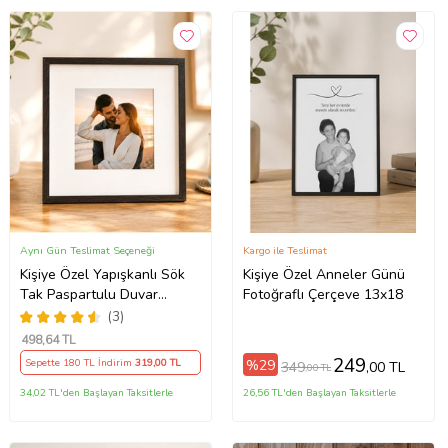
Aynı Gün Teslimat Seçeneği
Kargo ile Teslimat
Kişiye Özel Yapışkanlı Sök
Kişiye Özel Anneler Günü
Tak Paspartulu Duvar
Fotoğraflı Çerçeve 13x18
Çerçevesi Fotoğraflı
(3)
Çerçeve
498
,64 TL
249
%29
Sepette 180 TL İndirim
319
,00 TL
349
,00 TL
,00 TL
34,02 TL'den Başlayan Taksitlerle
26,56 TL'den Başlayan Taksitlerle