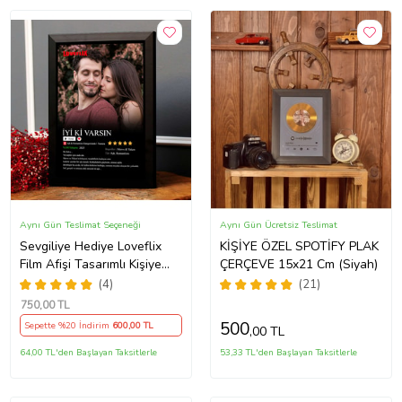
Aynı Gün Teslimat Seçeneği
Aynı Gün Ücretsiz Teslimat
Sevgiliye Hediye Loveflix
KİŞİYE ÖZEL SPOTİFY PLAK
Film Afişi Tasarımlı Kişiye
ÇERÇEVE 15x21 Cm (Siyah)
Özel Fotoğraf Çerçevesi
(4)
(21)
(Siyah)
750
,00 TL
500
Sepette %20 İndirim
600
,00 TL
,00 TL
64,00 TL'den Başlayan Taksitlerle
53,33 TL'den Başlayan Taksitlerle