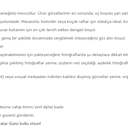
eneğimiz mevcuttur. Ürün görsellerinin en sonunda, üç boyutu yan yana 
yutundadır. Masaüstü, komodin veya küçük raflar için oldukça ideal, ko
r kullanımı için en çok tercih edilen dengeli boyut.
 geniş bir şekilde duvarınızda sergilemek isteyeceğiniz göz alıcı boyut.
ri
laştırabilmemiz için yükleyeceğiniz fotoğraflarda şu detaylara dikkat etm
ışıkta çekilmiş fotoğraflar yerine; yüzlerin net seçildiği, aydınlık fotoğr
 veya sosyal medyadan indirilen kalitesi düşmüş görseller yerine, oriji
ne sahip birinci sınıf dijital baskı.
n güvenli gönderim.
alar Günü kutlu olsun!