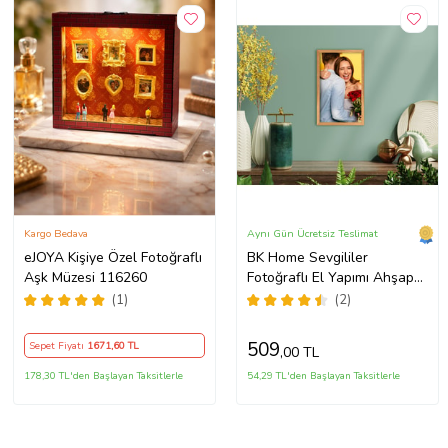
Kargo Bedava
Aynı Gün Ücretsiz Teslimat
eJOYA Kişiye Özel Fotoğraflı
BK Home Sevgililer
Aşk Müzesi 116260
Fotoğraflı El Yapımı Ahşap
Çerçeveli Tablo-1
(1)
(2)
509
Sepet Fiyatı
1671
,60 TL
,00 TL
178,30 TL'den Başlayan Taksitlerle
54,29 TL'den Başlayan Taksitlerle