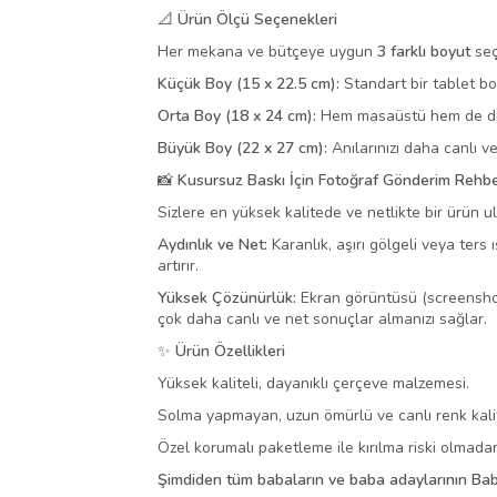
📐 Ürün Ölçü Seçenekleri
Her mekana ve bütçeye uygun
3 farklı boyut
seç
Küçük Boy (15 x 22.5 cm):
Standart bir tablet bo
Orta Boy (18 x 24 cm):
Hem masaüstü hem de duva
Büyük Boy (22 x 27 cm):
Anılarınızı daha canlı ve
📸 Kusursuz Baskı İçin Fotoğraf Gönderim Rehbe
Sizlere en yüksek kalitede ve netlikte bir ürün u
Aydınlık ve Net:
Karanlık, aşırı gölgeli veya ters 
artırır.
Yüksek Çözünürlük:
Ekran görüntüsü (screenshot)
çok daha canlı ve net sonuçlar almanızı sağlar.
✨ Ürün Özellikleri
Yüksek kaliteli, dayanıklı çerçeve malzemesi.
Solma yapmayan, uzun ömürlü ve canlı renk kalitesi
Özel korumalı paketleme ile kırılma riski olmada
Şimdiden tüm babaların ve baba adaylarının Bab