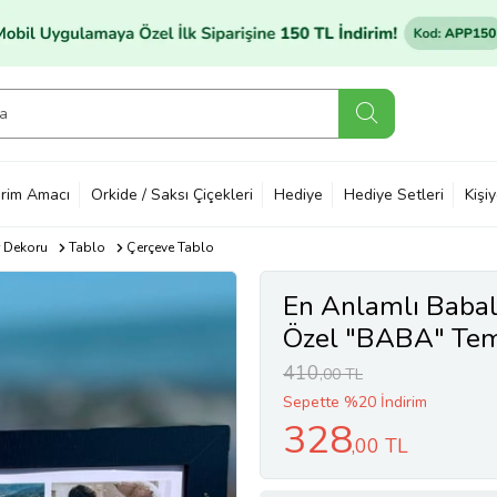
rim Amacı
Orkide / Saksı Çiçekleri
Hediye
Hediye Setleri
Kişi
 Dekoru
Tablo
Çerçeve Tablo
En Anlamlı Babal
Özel "BABA" Tema
Çerçeve
410
,00 TL
Sepette %20 İndirim
328
,00 TL