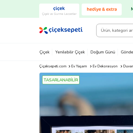
Çiçek ve Gurme Lezzetler
Çiçek
Yenilebilir Çiçek
Doğum Günü
Gönde
Çiçeksepeti.com
Ev Yaşam
Ev Dekorasyon
Duvar
TASARLANABİLİR