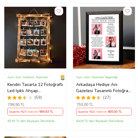
Aynı Gün Ücretsiz Teslimat
Aynı Gün Teslimat Seçeneği
Kendin Tasarla 12 Fotoğraflı
Arkadaşa Hediye Anı
Led Işıklı Ahşap
Gazetesi Tasarımlı Fotoğraflı
Çerçeve.Anneye Hediye
Kolaj Fotoğraf Çerçevesi
(59)
(27)
Arkadaşlık Tablosu
799
,90 TL
750
,00 TL
Sepette %25 İndirim
599
,93 TL
Sepette %20 İndirim
600
,00 TL
63,99 TL'den Başlayan Taksitlerle
64,00 TL'den Başlayan Taksitlerle