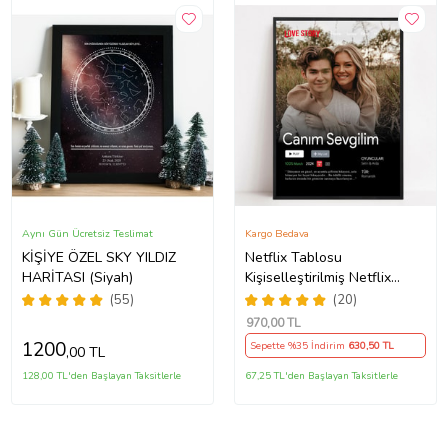
Aynı Gün Ücretsiz Teslimat
Kargo Bedava
KİŞİYE ÖZEL SKY YILDIZ
Netflix Tablosu
HARİTASI (Siyah)
Kişiselleştirilmiş Netflix
Posteri Aile, Arkadaşlar ve
(55)
(20)
Çiftler İçin Özel Hediye
970
,00 TL
(Beyaz-Gri)
1200
Sepette %35 İndirim
630
,50 TL
,00 TL
128,00 TL'den Başlayan Taksitlerle
67,25 TL'den Başlayan Taksitlerle