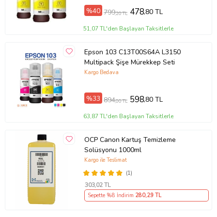
%40
478
,80 TL
799
,20 TL
51,07 TL'den Başlayan Taksitlerle
Epson 103 C13T00S64A L3150
Multipack Şişe Mürekkep Seti
Kargo Bedava
%33
598
,80 TL
894
,00 TL
63,87 TL'den Başlayan Taksitlerle
OCP Canon Kartuş Temizleme
Solüsyonu 1000ml
Kargo ile Teslimat
(1)
303
,02 TL
Sepette %8 İndirim
280
,29 TL