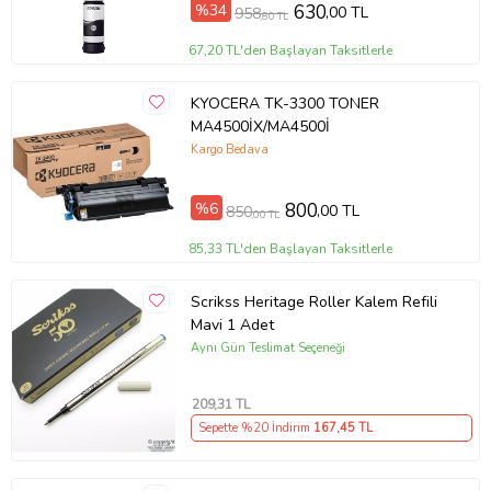
%34
630
,00 TL
958
,80 TL
67,20 TL'den Başlayan Taksitlerle
KYOCERA TK-3300 TONER
MA4500İX/MA4500İ
Kargo Bedava
%6
800
,00 TL
850
,00 TL
85,33 TL'den Başlayan Taksitlerle
Scrikss Heritage Roller Kalem Refili
Mavi 1 Adet
Aynı Gün Teslimat Seçeneği
209
,31 TL
Sepette %20 İndirim
167
,45 TL