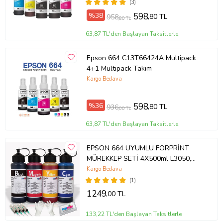
(3)
%38
598
,80 TL
958
,80 TL
63,87 TL'den Başlayan Taksitlerle
Epson 664 C13T66424A Multipack
4+1 Multipack Takım
Kargo Bedava
%36
598
,80 TL
936
,00 TL
63,87 TL'den Başlayan Taksitlerle
EPSON 664 UYUMLU FORPRİNT
MÜREKKEP SETİ 4X500ml L3050,
L3060, L220
Kargo Bedava
(1)
1249
,00 TL
133,22 TL'den Başlayan Taksitlerle