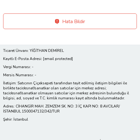
Hata Bildir
Ticaret Ünvanı: YİĞİTHAN DEMİREL
Kayıtlı E-Posta Adresi:
[email protected]
Vergi Numarası: -
Mersis Numarası: -
İletişim: Satıcının Çiçeksepeti tarafından teyit edilmiş iletişim bilgileri ile
birlikte tacir/esnaf/sanatkar olan satıcılar için merkez adresi;
tacir/esnaf/sanatkar olmayan satıcılar için merkez adresinin bulunduğu il
bilgisi, ad, soyad ve T.C. kimlik numarası kayıt altında bulunmaktadır.
Adres: CİHANGİR MAH. ZEMZEM SK. NO: 3 İÇ KAPI NO: 8 AVCILAR/
İSTANBUL 1500047132/342/TUR
Şehir: İstanbul