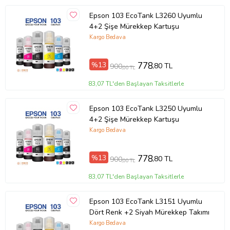
Epson 103 EcoTank L3260 Uyumlu
4+2 Şişe Mürekkep Kartuşu
Kargo Bedava
%13
778
,80 TL
900
,00 TL
83,07 TL'den Başlayan Taksitlerle
Epson 103 EcoTank L3250 Uyumlu
4+2 Şişe Mürekkep Kartuşu
Kargo Bedava
%13
778
,80 TL
900
,00 TL
83,07 TL'den Başlayan Taksitlerle
Epson 103 EcoTank L3151 Uyumlu
Dört Renk +2 Siyah Mürekkep Takımı
Kargo Bedava