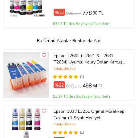
%13
778
,80 TL
900
,00 TL
83,07 TL'den Başlayan Taksitlerle
Bu Ürünü Alanlar Bunları da Aldı
Epson T26XL (T2621 & T2631-
T2634) Uyumlu Kolay Dolan Kartuş -
5 Renk (Çok Renkli)
Kargo Bedava
(1)
%22
498
,54 TL
640
,00 TL
53,17 TL'den Başlayan Taksitlerle
Epson 103 / L3251 Orjinal Mürekkep
Takımı +1 Siyah Hediyeli
Kargo Bedava
(1)