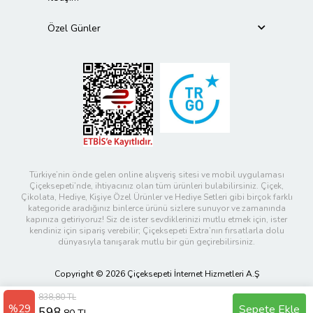
Özel Günler
Türkiye’nin önde gelen online alışveriş sitesi ve mobil uygulaması
Çiçeksepeti’nde, ihtiyacınız olan tüm ürünleri bulabilirsiniz. Çiçek,
Çikolata, Hediye, Kişiye Özel Ürünler ve Hediye Setleri gibi birçok farklı
kategoride aradığınız binlerce ürünü sizlere sunuyor ve zamanında
kapınıza getiriyoruz! Siz de ister sevdiklerinizi mutlu etmek için, ister
kendiniz için sipariş verebilir; Çiçeksepeti Extra’nın fırsatlarla dolu
dünyasıyla tanışarak mutlu bir gün geçirebilirsiniz.
Copyright © 2026 Çiçeksepeti İnternet Hizmetleri A.Ş
838,80 TL
%29
Sepete Ekle
598