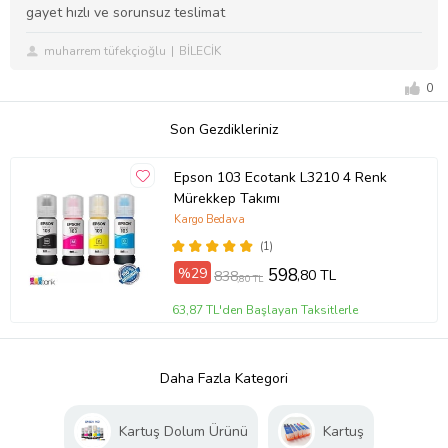
gayet hızlı ve sorunsuz teslimat
muharrem tüfekçioğlu
BİLECİK
0
Son Gezdikleriniz
Epson 103 Ecotank L3210 4 Renk
Mürekkep Takımı
Kargo Bedava
(1)
%29
598
,80 TL
838
,80 TL
63,87 TL'den Başlayan Taksitlerle
Daha Fazla Kategori
Kartuş Dolum Ürünü
Kartuş