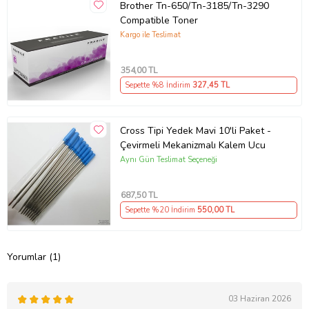
Brother Tn-650/Tn-3185/Tn-3290
Compatible Toner
Kargo ile Teslimat
354
,00 TL
Sepette %8 İndirim
327
,45 TL
Cross Tipi Yedek Mavi 10'li Paket -
Çevirmeli Mekanizmalı Kalem Ucu
Aynı Gün Teslimat Seçeneği
687
,50 TL
Sepette %20 İndirim
550
,00 TL
Yorumlar (1)
03 Haziran 2026