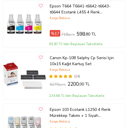
Epson T664 T6641-t6642-t6643-
t6644 Ecotank L455 4 Renk
Mürekkep Takımı
Kargo Bedava
%17
598
,80 TL
718
,80 TL
63,87 TL'den Başlayan Taksitlerle
Canon Kp-108 Selphy Cp Serisi Için
10x15 Kağıt Kartuş Set
Kargo Bedava
(14)
2200
,00 TL
6270
,00 TL
234,66 TL'den Başlayan Taksitlerle
Epson 103 Ecotank L1250 4 Renk
Mürekkep Takımı + 1 Siyah
Mürekkep
Kargo Bedava